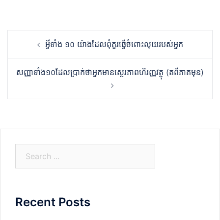
Post
អ្វីទាំង ១០ យ៉ាងដែលពុំគួរធ្វើចំពោះលុយរបស់អ្នក
navigation
សញ្ញាទាំង១០ដែលប្រាក់ថាអ្នកមានស្ថេរភាពហិរញ្ញវត្ថុ (តពីភាគមុន)
S
e
a
r
Recent Posts
c
h