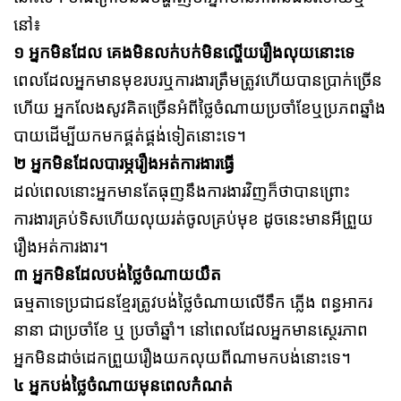
នៅ៖
១ អ្នកមិនដែល គេងមិនលក់បក់មិនល្ហើយរឿងលុយនោះទេ
ពេលដែលអ្នកមានមុខរបរឬការងារត្រឹមត្រូវហើយបានប្រាក់ច្រើន
ហើយ អ្នកលែងសូវគិតច្រើនអំពីថ្លៃចំណាយប្រចាំខែឬប្រភពឆ្នាំង
បាយដើម្បីយកមកផ្គត់ផ្គង់ទៀតនោះទេ។
២ អ្នកមិនដែលបារម្ភរឿងអត់ការងារធ្វើ
ដល់ពេលនោះអ្នកមានតែធុញនឹងការងារវិញក៏ថាបានព្រោះ
ការងារគ្រប់ទិសហើយលុយរត់ចូលគ្រប់មុខ ដូចនេះមានអីព្រួយ
រឿងអត់ការងារ។
៣ អ្នកមិនដែលបង់ថ្លៃចំណាយយឺត
ធម្មតាទេប្រជាជនខ្មែរត្រូវបង់ថ្លៃចំណាយលើទឹក ភ្លើង ពន្ធអាករ
នានា ជាប្រចាំខែ ឬ ប្រចាំឆ្នាំ។ នៅពេលដែលអ្នកមានសេ្ថរភាព
អ្នកមិនដាច់ដេកព្រួយរឿងយកលុយពីណាមកបង់នោះទេ។
៤ អ្នកបង់ថ្លៃចំណាយមុនពេលកំណត់