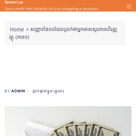
Spean Luy
Skip
Get a credit limit instantly for your shopping or business
to
content
Home
»
សញ្ញាទាំង១០ដែលប្រាក់ថាអ្នកមានស្ថេរភាពហិរញ្ញ
វត្ថុ (ភាគ១)
សញ្ញាទាំង១០ដែលប្រាក់ថាអ្នកមាន
ស្ថេរភាពហិរញ្ញវត្ថុ (ភាគ១)
BY
ADMIN
ប្រាក់ផ្ទាល់ខ្លួន/គ្រួសារ