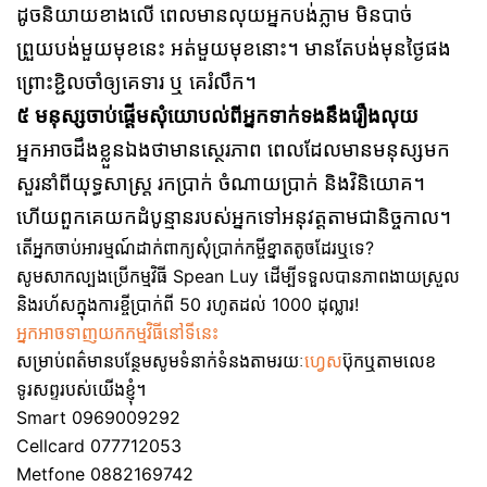
ដូចនិយាយខាងលើ ពេលមានលុយអ្នកបង់ភ្លាម មិនបាច់
ព្រួយបង់មួយមុខនេះ អត់មួយមុខនោះ។ មានតែបង់មុនថ្ងៃផង
ព្រោះខ្ជិលចាំឲ្យគេទារ ឬ គេរំលឹក។
៥ មនុស្សចាប់ផ្ដើមសុំយោបល់ពីអ្នកទាក់ទងនឹងរឿងលុយ
អ្នកអាចដឹងខ្លួនឯងថាមានស្ថេរភាព ពេលដែលមានមនុស្សមក
សួរនាំពីយុទ្ធសាស្រ្ត រកប្រាក់ ចំណាយប្រាក់ និងវិនិយោគ។
ហើយពួកគេយកដំបូន្មានរបស់អ្នកទៅអនុវត្តតាមជានិច្ចកាល។
តើអ្នកចាប់អារម្មណ៍ដាក់ពាក្យសុំប្រាក់កម្ចីខ្នាតតូចដែរឬទេ?
សូមសាកល្បងប្រើកម្មវិធី Spean Luy ដើម្បីទទួលបានភាពងាយស្រួល
និងរហ័សក្នុងការខ្ចីប្រាក់ពី 50 រហូតដល់ 1000 ដុល្លារ!
អ្នកអាចទាញយកកម្មវិធីនៅទីនេះ
សម្រាប់ពត៌មានបន្ថែមសូមទំនាក់ទំនងតាមរយៈ
ហ្វេស
ប៊ុកឬតាមលេខ
ទូរសព្ទរបស់យើងខ្ញុំ។
Smart 0969009292
Cellcard 077712053
Metfone 0882169742