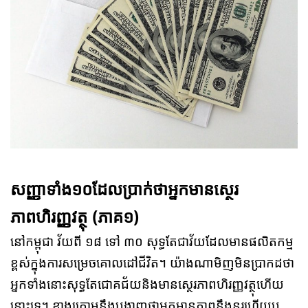
សញ្ញាទាំង១០ដែលប្រាក់ថាអ្នកមានស្ថេរ
ភាពហិរញ្ញវត្ថុ (ភាគ១)
នៅកម្ពុជា វ័យពី ១៨ ទៅ ៣០ សុទ្ធតែជាវ័យដែលមានផលិតកម្ម
ខ្ពស់ក្នុងការសម្រេចគោលដៅជីវិត។ យ៉ាងណាមិញមិនប្រាកដថា
អ្នកទាំងនោះសុទ្ធតែជោគជ័យនិងមានស្ថេរភាពហិរញ្ញវត្ថុហើយ
នោះទេ។ ខាងក្រោមនឹងបង្ហាញថាអ្នកមានភាពនឹងនរហើយឬ