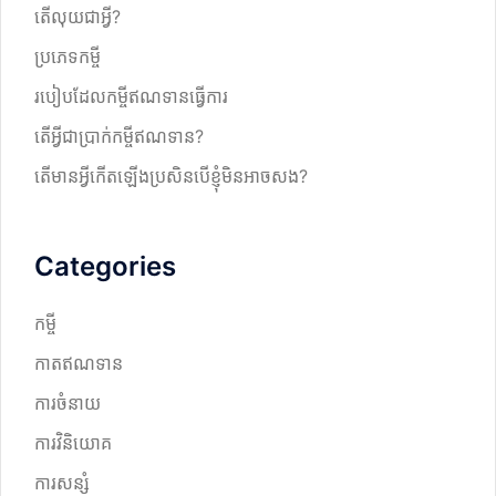
តើលុយជាអ្វី?
ប្រភេទកម្ចី
របៀបដែលកម្ចីឥណទានធ្វើការ
តើអ្វីជាប្រាក់កម្ចីឥណទាន?
តើមានអ្វីកើតឡើងប្រសិនបើខ្ញុំមិនអាចសង?
Categories
កម្ចី
កាតឥណទាន
ការចំនាយ
ការវិនិយោគ
ការសន្សំ