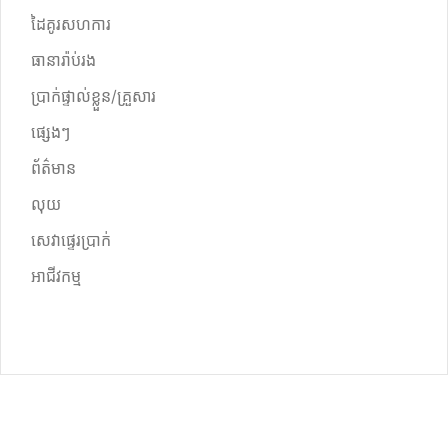
ដៃគូរសហការ
ធានារ៉ាប់រង
ប្រាក់ផ្ទាល់ខ្លួន/គ្រួសារ
ផ្សេងៗ
ព័ត៌មាន
លុយ
សេវាផ្ទេរប្រាក់
អាជីវកម្ម