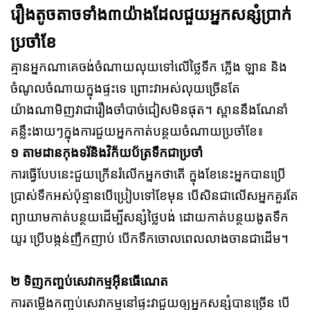
រឿងតូចតាចទាំង៣យ៉ាងដែលជួយអ្នកសន្សំប្រាក់
ប្រចាំខែ
គ្មានអ្នកណាគេចង់ចំណាយលុយទៅលើថ្លៃទឹក ភ្លើង ឡាន និង
ចំណូលចំណាយក្នុងផ្ទះទេ ព្រោះវាអស់លុយច្រើនតែ
យ៉ាងណាមិញវាជារឿងចាំបាច់ជៀសមិនផុត។ ស្ពាននឹងណែនាំ
គន្លឹះងាយៗក្នុងការជួយអ្នកកាត់បន្ថយចំណាយប្រចាំខែ៖
១ តាមដានកុងទរ័និងវិក័យប័ត្រទឹកជាប្រចាំ
ការធ្វើបែបនេះជួយក្រើនរំលើកអ្នកថាតើ ក្នុងខែនេះអ្នកបានប្រើ
ប្រាស់ទឹកអស់ប៉ុន្មានបើប្រៀបទៅខែមុន បើសិនជាលើសអ្នកគួរតែ
ព្យាយាមកាត់បន្ថយដើម្បីសន្សំថ្លៃបង់ ដោយកាត់បន្ថយងូតទឹក
យូរ ប្រើបង្កន់ញឹកញាប់ បើកទឹកចោលពេលលាងចានជាដើម។
២ ទិញកញ្ចប់សេវាកម្មអ៊ីនធើណេត
ការតម្លើងកញ្ចប់សេវាកម្មនៅផ្ទះវាជួយឲ្យអ្នកសន្សំបានច្រើន បើ