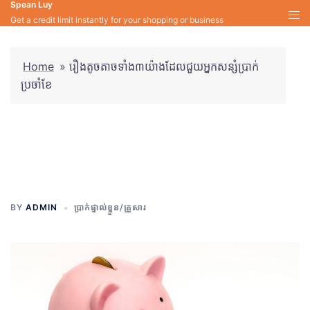
Spean Luy
Skip
Get a credit limit instantly for your shopping or business
to
content
Home
»
រឿងតូចតាចទាំង៣យ៉ាងដែលជួយអ្នកសន្សំប្រាក់
ប្រចាំខែ
រឿងតូចតាចទាំង៣យ៉ាងដែលជួយ
អ្នកសន្សំប្រាក់ប្រចាំខែ
BY
ADMIN
ប្រាក់ផ្ទាល់ខ្លួន/គ្រួសារ