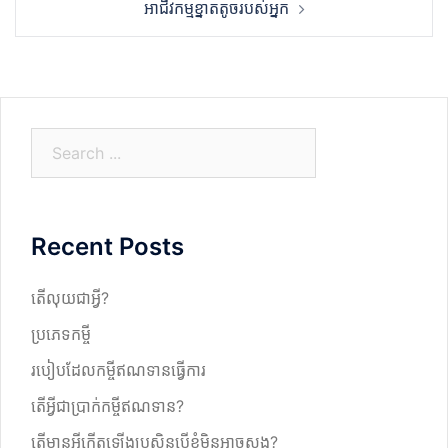
អាជីវកម្មខ្នាតតូចរបស់អ្នក
S
e
a
r
Recent Posts
c
h
តើលុយជាអ្វី?
ប្រភេទកម្ចី
របៀបដែលកម្ចីឥណទានធ្វើការ
តើអ្វីជាប្រាក់កម្ចីឥណទាន?
តើមានអ្វីកើតឡើងប្រសិនបើខ្ញុំមិនអាចសង?