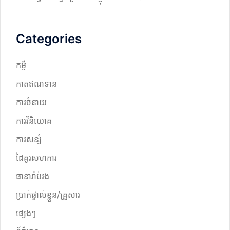
Categories
កម្ចី
កាតឥណទាន
ការចំនាយ
ការវិនិយោគ
ការសន្សំ
ដៃគូរសហការ
ធានារ៉ាប់រង
ប្រាក់ផ្ទាល់ខ្លួន/គ្រួសារ
ផ្សេងៗ