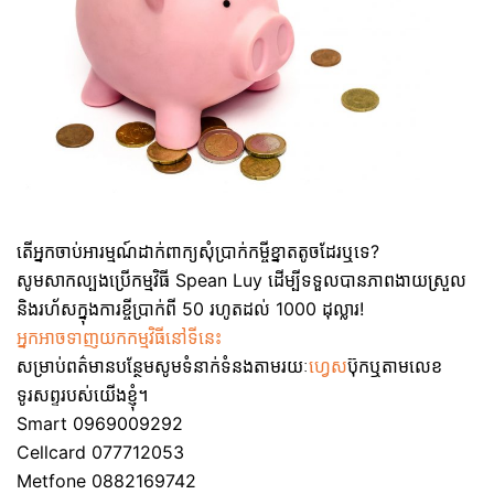
តើអ្នកចាប់អារម្មណ៍ដាក់ពាក្យសុំប្រាក់កម្ចីខ្នាតតូចដែរឬទេ?
សូមសាកល្បងប្រើកម្មវិធី Spean Luy ដើម្បីទទួលបានភាពងាយស្រួល
និងរហ័សក្នុងការខ្ចីប្រាក់ពី 50 រហូតដល់ 1000 ដុល្លារ!
អ្នកអាចទាញយកកម្មវិធីនៅទីនេះ
សម្រាប់ពត៌មានបន្ថែមសូមទំនាក់ទំនងតាមរយៈ
ហ្វេស
ប៊ុកឬតាមលេខ
ទូរសព្ទរបស់យើងខ្ញុំ។
Smart 0969009292
Cellcard 077712053
Metfone 0882169742