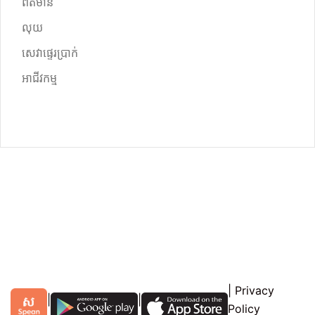
ព័ត៌មាន
លុយ
សេវាផ្ទេរប្រាក់
អាជីវកម្ម
|
Privacy
|
|
Policy