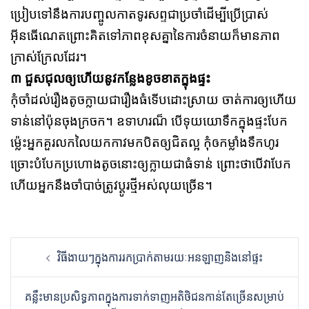
ប្រៀបទៅនឹងការបញ្ចូលកាតទូរសព្ទជាប្រចាំដើម្បីប្រើប្រាស់
អ៊ីន
ធើណេតព្រោះគិតទៅភាពខុសគ្នានៃការចំនាយក៏មានភាព
ក្រាស់ក្រែលដែរ។
៣ ជួសជុលឲ្យហើយនូវកន្លែងខូចខាតក្នុងផ្ទះ
កុំចាំដល់រឿងតូចក្លាយជារឿងធំទើបដោះស្រាយ ចាត់ការឲ្យហើយ
ទាន់នៅប៉ុនចុងក្រចក។ ឧទាហរណ៏ បើទុយយោទឹកក្នុងផ្ទះបែក
ម្ល៉េះអ្នកគួរលកលៃយកកាវមកបិតឲ្យជិតល្អ កុំឲកម្លាំងទឹកហូរ
ច្រោះបំបែកប្រហោងតូចនោះឲ្យក្លាយជាធំទាន់ ព្រោះថាបើវាបែក
ហើយអ្នកនឹងចាំបាច់ត្រូវប្ដូរថ្មីអស់លុយច្រើន។
Post
វិធីងាយៗក្នុងការរកប្រាក់តាមរយៈអនឡាញនិងនៅផ្ទះ
navigation
គន្លឺះមានប្រសិទ្ធភាពក្នុងការទាក់ទាញអតិថិជនកាន់តែច្រើនសម្រាប់