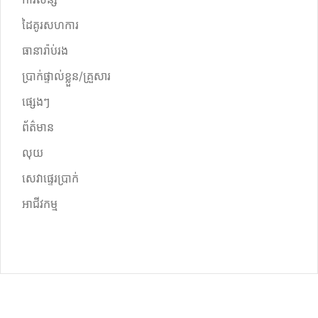
ដៃគូរសហការ
ធានារ៉ាប់រង
ប្រាក់ផ្ទាល់ខ្លួន/គ្រួសារ
ផ្សេងៗ
ព័ត៌មាន
លុយ
សេវាផ្ទេរប្រាក់
អាជីវកម្ម