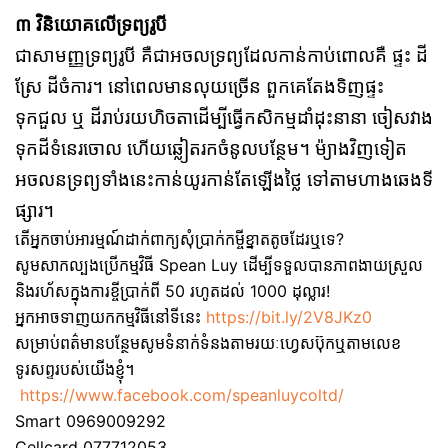
៣ វិនិយោគលើទ្រព្យរូបី
ជាសាមញ្ញទ្រព្យរូបី គឺជាអចលទ្រព្យដែលកាន់កាប់ពោលគឺ ផ្ទះ ដី
ស្រែ ដីចំការ។ នៅពេលមានលុយច្រើន ពួកគេតែងទិញផ្ទះ
ទុកជួល ឬ ដីរាប់រយហិចតាដើម្បីធ្វើកសិកម្មដាំដុះនានា ចៀសវាង
ទុកដីទំនេរចោល ហើយឆ្លៀតរកចំនូលបន្ថែម។ ម៉្យាងវិញទៀត
អចលនទ្រព្យទាំងនេះកាន់យូរកាន់តែឡើងថ្លៃ ទៅតាមហាងឆេងទី
ផ្សារ។
តើអ្នកចាប់អារម្មណ៍ដាក់ពាក្យសុំប្រាក់កម្ចីខ្នាតតូចដែរឬទេ?
សូមសាកល្បងប្រើកម្មវិធី Spean Luy ដើម្បីទទួលបានភាពងាយស្រួល
និងរហ័សក្នុងការខ្ចីប្រាក់ពី 50 រហូតដល់ 1000 ដុល្លារ!
អ្នកអាចទាញយកកម្មវិធីនៅទីនេះ
https://bit.ly/2V8JKz0
សម្រាប់ពត៌មានបន្ថែមសូមទំនាក់ទំនងតាមរយៈហ្វេសប៊ុកឬតាមលេខ
ទូរសព្ទរបស់យើងខ្ញុំ។
https://www.facebook.com/speanluycoltd/
Smart 0969009292
Cellcard 077712053