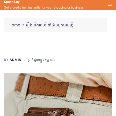
Spean Luy
Skip
Get a credit limit instantly for your shopping or business
to
content
Home
»
រឿងទាំង៣យ៉ាងដែលអ្នកមានធ្វើ
រឿងទាំង៣យ៉ាងដែលអ្នកមានធ្វើ
BY
ADMIN
ប្រាក់ផ្ទាល់ខ្លួន/គ្រួសារ