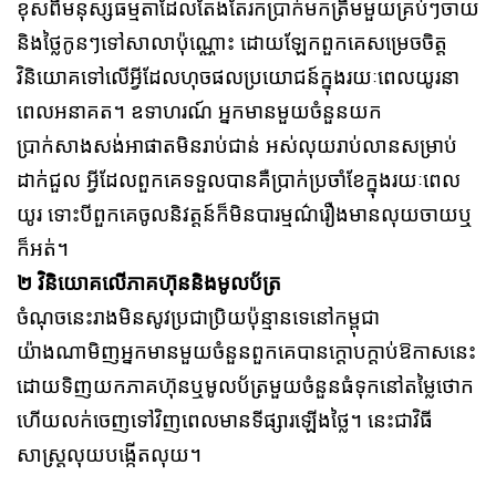
ខុសពីមនុស្សធម្មតាដែលតែងតែរកប្រាក់មកត្រឹមមួយគ្រប់ៗចាយ
និងថ្លៃកូនៗទៅសាលាប៉ុណ្ណោះ ដោយឡែកពួកគេសម្រេចចិត្ត
វិនិយោគទៅលើអ្វីដែលហុចផលប្រយោជន៍ក្នុងរយៈពេលយូរនា
ពេលអនាគត។ ឧទាហរណ៍ អ្នកមានមួយចំនួនយក
ប្រាក់សាងសង់អាផាតមិនរាប់ជាន់ អស់លុយរាប់លានសម្រាប់
ដាក់ជួល អ្វីដែលពួកគេទទួលបានគឺប្រាក់ប្រចាំខែក្នុងរយៈពេល
យូរ ទោះបីពួកគេចូលនិវត្តន៍ក៏មិនបារម្មណ៌រឿងមានលុយចាយឬ
ក៏អត់។
២ វិនិយោគលើភាគហ៊ុននិងមូលប័ត្រ
ចំណុចនេះរាងមិនសូវប្រជាប្រិយប៉ុន្មានទេនៅកម្ពុជា
យ៉ាងណាមិញអ្នកមានមួយចំនួនពួកគេបានក្ដោបក្ដាប់ឱកាសនេះ
ដោយទិញយកភាគហ៊ុនឬមូលប័ត្រមួយចំនួនធំទុកនៅតម្លៃថោក
ហើយលក់ចេញទៅវិញពេលមានទីផ្សារឡើងថ្លៃ។ នេះជាវិធី
សាស្រ្តលុយបង្កើតលុយ។