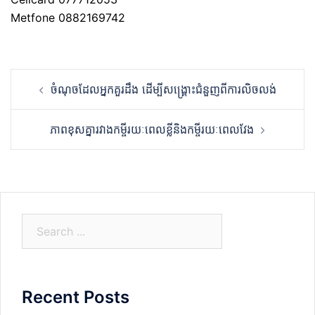
Metfone 0882169742
Post
ចំណុចដែលអ្នកគួរដឹង ដើម្បីសង្គ្រោះជំនួញពីការលិចលង់
navigation
ភាពខុសគ្នារវាងកម្ចីរយៈពេលខ្លីនិងកម្ចីរយៈពេលវែង
S
e
a
r
Recent Posts
c
h