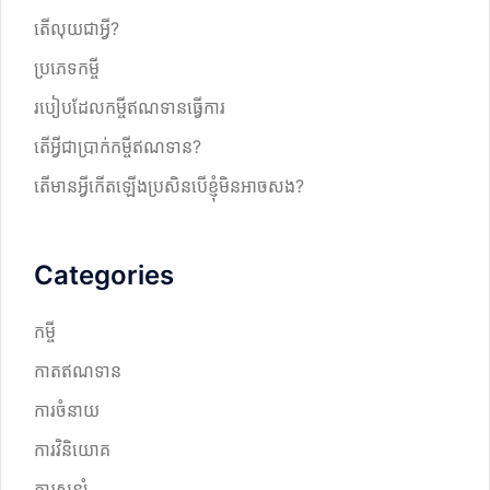
តើលុយជាអ្វី?
ប្រភេទកម្ចី
របៀបដែលកម្ចីឥណទានធ្វើការ
តើអ្វីជាប្រាក់កម្ចីឥណទាន?
តើមានអ្វីកើតឡើងប្រសិនបើខ្ញុំមិនអាចសង?
Categories
កម្ចី
កាតឥណទាន
ការចំនាយ
ការវិនិយោគ
ការសន្សំ