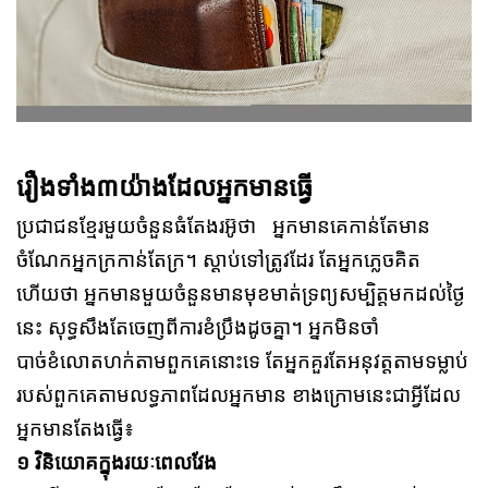
រឿងទាំង៣យ៉ាងដែលអ្នកមានធ្វើ
ប្រជាជនខ្មែរមួយចំនួនធំតែងរអ៊ូថា អ្នកមានគេកាន់តែមាន
ចំណែកអ្នកក្រកាន់តែក្រ។ ស្ដាប់ទៅត្រូវដែរ តែអ្នកភ្លេចគិត
ហើយថា អ្នកមានមួយចំនួនមានមុខមាត់ទ្រព្យសម្បិត្តមកដល់ថ្ងៃ
នេះ សុទ្ធសឹងតែចេញពីការខំប្រឹងដូចគ្នា។ អ្នកមិនចាំ
បាច់ខំលោតហក់តាមពួកគេនោះទេ តែអ្នកគួរតែអនុវត្តតាមទម្លាប់
របស់ពួកគេតាមលទ្ធភាពដែលអ្នកមាន ខាងក្រោមនេះជាអ្វីដែល
អ្នកមានតែងធ្វើ៖
១ វិនិយោគក្នុងរយៈពេលវែង