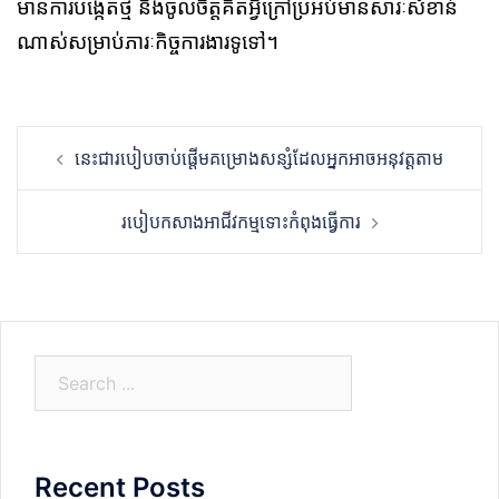
មានការបង្កើតថ្មី និងចូលចិត្តគិតអ្វីក្រៅប្រអប់មានសារៈសំខាន់
ណាស់សម្រាប់ភារៈកិច្ចការងារទូទៅ។
Post
នេះជារបៀបចាប់ផ្តើមគម្រោងសន្សំដែលអ្នកអាចអនុវត្តតាម
navigation
របៀបកសាងអាជីវកម្មទោះកំពុងធ្វើការ
S
e
a
r
Recent Posts
c