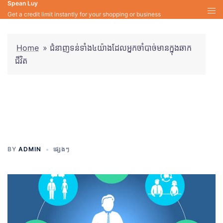
Spean Luy
Skip
Get a credit limit instantly for your shopping or business
to
content
Home
»
ជំនាញទន់ទាំង៤យ៉ាងដែលអ្នកចាំបាច់មានក្នុងឆាក
ជីវិត
ជំនាញទន់ទាំង៤យ៉ាងដែលអ្នក
ចាំបាច់មានក្នុងឆាកជីវិត
BY
ADMIN
ផ្សេងៗ