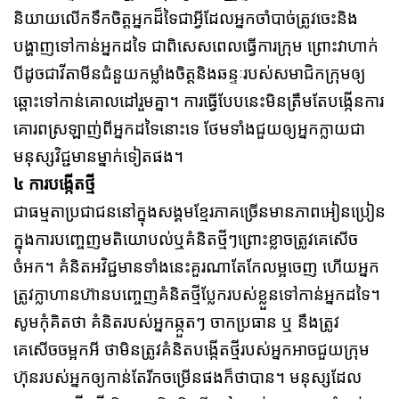
និយាយលើកទឹកចិត្តអ្នកដ៏ទៃជាអ្វីដែលអ្នកចាំបាច់ត្រូវចេះនិង
បង្ហាញទៅកាន់អ្នកដទៃ ជាពិសេសពេលធ្វើការក្រុម ព្រោះវាហាក់
បីដូចជាវីតាមីនជំនួយកម្លាំងចិត្តនិងឆន្ទៈរបស់សមាជិកក្រុមឲ្យ
ឆ្ពោះទៅកាន់គោលដៅរួមគ្នា។ ការធ្វើបែបនេះមិនត្រឹមតែបង្កើនការ
គោរពស្រឡាញ់ពីអ្នកដទៃនោះទេ ថែមទាំងជួយឲ្យអ្នកក្លាយជា
មនុស្សវិជ្ជមានម្នាក់ទៀតផង។
៤ ការបង្កើតថ្មី
ជាធម្មតាប្រជាជននៅក្នុងសង្គមខ្មែរភាគច្រើនមានភាពអៀនប្រៀន
ក្នុងការបញ្ចេញមតិយោបល់ឬគំនិតថ្មីៗព្រោះខ្លាចត្រូវគេសើច
ចំអក។ គំនិតអវិជ្ជមានទាំងនេះគួរណាតែកែលម្អចេញ ហើយអ្នក
ត្រូវក្លាហានហ៊ានបញ្ចេញគំនិតថ្មីប្លែករបស់ខ្លួនទៅកាន់អ្នកដទៃ។
សូមកុំគិតថា គំនិតរបស់អ្នកឆ្កួតៗ ចាកប្រធាន ឬ នឹងត្រូវ
គេសើចចម្អកអី ថាមិនត្រូវគំនិតបង្កើតថ្មីរបស់អ្នកអាចជួយក្រុម
ហ៊ុនរបស់អ្នកឲ្យកាន់តែរីកចម្រើនផងក៏ថាបាន។ មនុស្សដែល