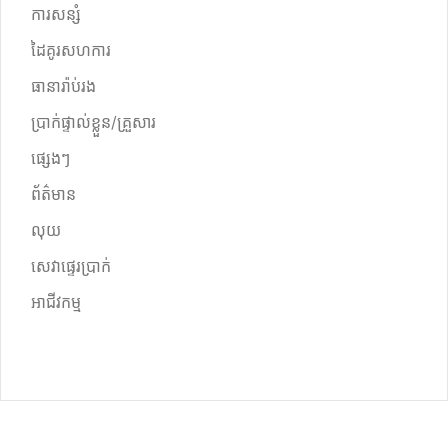
ការសន្សំ
ដៃគូរសហការ
ធានារ៉ាប់រង
ប្រាក់ផ្ទាល់ខ្លួន/គ្រួសារ
ផ្សេងៗ
ព័ត៌មាន
លុយ
សេវាផ្ទេរប្រាក់
អាជីវកម្ម