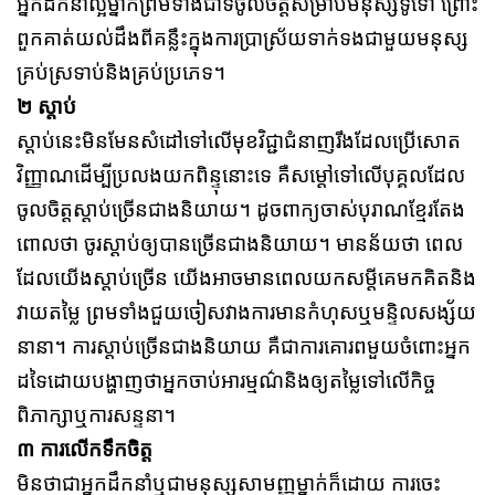
អ្នកដឹកនាំល្អម្នាក់ព្រមទាំងជាទីចូលចិត្តសម្រាប់មនុស្សទូទៅ ព្រោះ
ពួកគាត់យល់ដឹងពីគន្លឹះក្នុងការប្រាស្រ័យទាក់ទងជាមួយមនុស្ស
គ្រប់ស្រទាប់និងគ្រប់ប្រភេទ។
២ ស្ដាប់
ស្ដាប់នេះមិនមែនសំដៅទៅលើមុខវិជ្ជាជំនាញរឹងដែលប្រើសោត
វិញ្ញាណដើម្បីប្រលងយកពិន្ទុនោះទេ គឺសម្ដៅទៅលើបុគ្គលដែល
ចូលចិត្តស្ដាប់ច្រើនជាងនិយាយ។ ដូចពាក្យចាស់បុរាណខ្មែរតែង
ពោលថា ចូរស្ដាប់ឲ្យបានច្រើនជាងនិយាយ។ មានន័យថា ពេល
ដែលយើងស្ដាប់ច្រើន យើងអាចមានពេលយកសម្ដីគេមកគិតនិង
វាយតម្លៃ ព្រមទាំងជួយចៀសវាងការមានកំហុសឬមន្ទិលសង្ស័យ
នានា។ ការស្ដាប់ច្រើនជាងនិយាយ គឺជាការគោរពមួយចំពោះអ្នក
ដទៃដោយបង្ហាញថាអ្នកចាប់អារម្មណ៌និងឲ្យតម្លៃទៅលើកិច្ច
ពិភាក្សាឬការសន្ទនា។
៣ ការលើកទឹកចិត្ត
មិនថាជាអ្នកដឹកនាំឬជាមនុស្សសាមញ្ញម្នាក់ក៏ដោយ ការចេះ