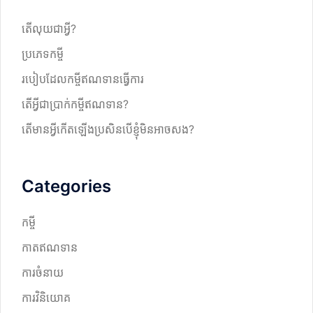
h
តើលុយជាអ្វី?
ប្រភេទកម្ចី
របៀបដែលកម្ចីឥណទានធ្វើការ
តើអ្វីជាប្រាក់កម្ចីឥណទាន?
តើមានអ្វីកើតឡើងប្រសិនបើខ្ញុំមិនអាចសង?
Categories
កម្ចី
កាតឥណទាន
ការចំនាយ
ការវិនិយោគ