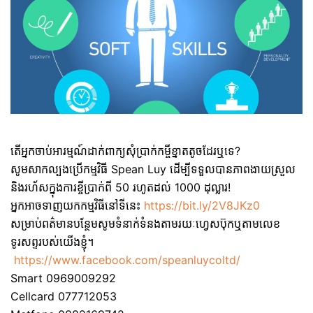
តើអ្នកចាប់អារម្មណ៍ដាក់ពាក្យសុំប្រាក់កម្ចីខ្នាតតូចដែរឬទេ?
សូមសាកល្បងប្រើកម្មវិធី Spean Luy ដើម្បីទទួលបានភាពងាយស្រួល
និងរហ័សក្នុងការខ្ចីប្រាក់ពី 50 រហូតដល់ 1000 ដុល្លារ!
អ្នកអាចទាញយកកម្មវិធីនៅទីនេះ
https://bit.ly/2V8JKz0
សម្រាប់ពត៌មានបន្ថែមសូមទំនាក់ទំនងតាមរយៈហ្វេសប៊ុកឬតាមលេខ
ទូរសព្ទរបស់យើងខ្ញុំ។
https://www.facebook.com/speanluycoltd/
Smart 0969009292
Cellcard 077712053