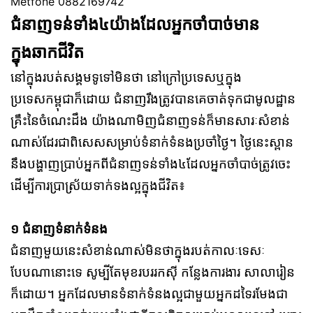
Metfone 0882169742
ជំនាញទន់ទាំង៤យ៉ាងដែលអ្នកចាំបាច់មាន
ក្នុងឆាកជីវិត
នៅក្នុងរបត់សង្គមទូទៅមិនថា នៅក្រៅប្រទេសឬក្នុង
ប្រទេសកម្ពុជាក៏ដោយ ជំនាញរឹងត្រូវបានគេចាត់ទុកជាមូលដ្ឋាន
គ្រឹះនៃចំណេះដឹង យ៉ាងណាមិញជំនាញទន់ក៏មានសារៈសំខាន់
ណាស់ដែរជាពិសេសសម្រាប់ទំនាក់ទំនងប្រចាំថ្ងៃ។ ថ្ងៃនេះស្ពាន
នឹងបង្ហាញប្រាប់អ្នកពីជំនាញទន់ទាំង៤ដែលអ្នកចាំបាច់ត្រូវចេះ
ដើម្បីការប្រាស្រ័យទាក់ទងល្អក្នុងជីវិត៖
១ ជំនាញទំនាក់ទំនង
ជំនាញមួយនេះសំខាន់ណាស់មិនថាក្នុងរបត់កាលៈទេសៈ
បែបណានោះទេ សូម្បីតែមុខរបររកស៊ី កន្លែងការងារ សាលារៀន
ក៏ដោយ។ អ្នកដែលមានទំនាក់ទំនងល្អជាមួយអ្នកដទៃរមែងជា