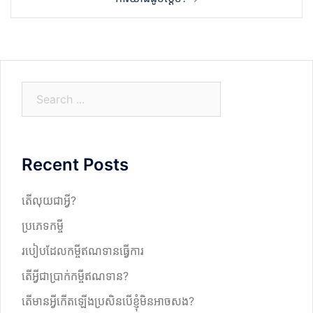
S
e
a
r
Recent Posts
c
h
តើលុយជាអ្វី?
ប្រភេទកម្ចី
របៀបដែលកម្ចីឥណទានធ្វើការ
តើអ្វីជាប្រាក់កម្ចីឥណទាន?
តើមានអ្វីកើតឡើងប្រសិនបើខ្ញុំមិនអាចសង?