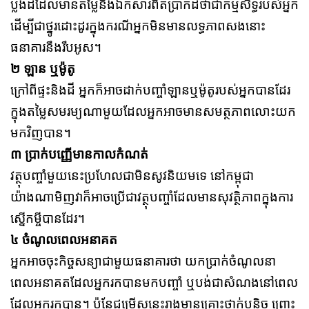
ប្លង់ដីដែលមានតម្លៃនិងឯកសារពិតប្រាកដថាជាកម្មសិទ្ធរបស់អ្នក
ដើម្បីជាថ្នូរដោះដូរក្នុងករណីអ្នកមិនមានលទ្ធភាពសងនោះ
ធនាគារនឹងរឹបអូស។
២ ឡាន ឬម៉ូតូ
ក្រៅពីផ្ទះនិងដី​ អ្នកក៏អាចដាក់បញ្ចាំឡានឬម៉ូតូរបស់អ្នកបានដែរ
ក្នុងតម្លៃសមរម្យណាមួយដែលអ្នកអាចមានសមត្ថភាពលោះយក
មកវិញបាន។
៣ ប្រាក់បញ្ញើមានកាលកំណត់
វត្ថុបញ្ចាំមួយនេះប្រហែលជាមិនសូវនិយមទេ នៅកម្ពុជា
យ៉ាងណាមិញវាក៏អាចប្រើជាវត្ថុបញ្ចាំដែលមានសុវត្ថិភាពក្នុងការ
ស្នើកម្ចីបានដែរ។
៤ ចំណូលពេលអនាគត
អ្នកអាចចុះកិច្ចសន្យាជាមួយធនាគារថា យកប្រាក់ចំណូលនា
ពេលអនាគតដែលអ្នករកបានមកបញ្ចាំ ឬបង់ជាសំណងនៅពេល
ដែលអ្នករកបាន។ ប៉ុន្ដែជម្រើសនេះរាងមានគ្រោះថ្នាក់បន្ដិច ព្រោះ