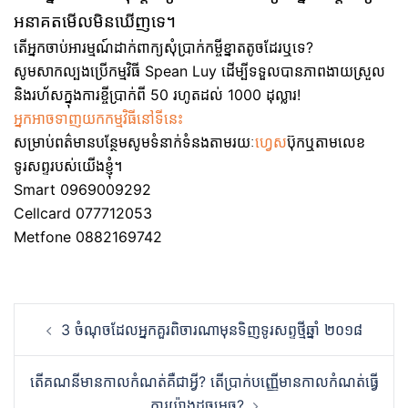
អនាគតមើលមិនឃើញទេ។
តើអ្នកចាប់អារម្មណ៍ដាក់ពាក្យសុំប្រាក់កម្ចីខ្នាតតូចដែរឬទេ?
សូមសាកល្បងប្រើកម្មវិធី Spean Luy ដើម្បីទទួលបានភាពងាយស្រួល
និងរហ័សក្នុងការខ្ចីប្រាក់ពី 50 រហូតដល់ 1000 ដុល្លារ!
អ្នកអាចទាញយកកម្មវិធីនៅទីនេះ
សម្រាប់ពត៌មានបន្ថែមសូមទំនាក់ទំនងតាមរយៈ
ហ្វេស
ប៊ុកឬតាមលេខ
ទូរសព្ទរបស់យើងខ្ញុំ។
Smart 0969009292
Cellcard 077712053
Metfone 0882169742
Post
3 ចំណុចដែលអ្នកគួរពិចារណាមុនទិញទូរសព្ទថ្មីឆ្នាំ ២០១៨
navigation
តើគណនីមានកាលកំណត់គឺជាអ្វី? តើប្រាក់បញ្ញើមានកាលកំណត់ធ្វើ
ការយ៉ាងដូចម្តេច?