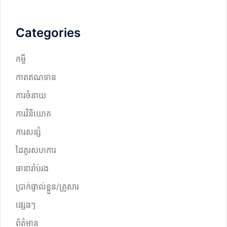
Categories
កម្ចី
កាតឥណទាន
ការចំនាយ
ការវិនិយោគ
ការសន្សំ
ដៃគូរសហការ
ធានារ៉ាប់រង
ប្រាក់ផ្ទាល់ខ្លួន/គ្រួសារ
ផ្សេងៗ
ព័ត៌មាន