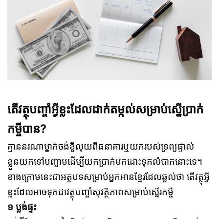
តើវត្ថុបញ្ចាំអ្វីខ្លះដែលដាក់តម្កល់សម្រាប់ស្នើប្រាក់
កម្ចីបាន?
គ្មាននរណាម្នាក់ចង់ខ្ចីលុយពីធនាគារឬយករបស់ទ្រព្យផ្ទាល់
ខ្លួនយកទៅបញ្ចាមដើម្បីយកប្រាក់មកដោះទុកលំបាកនោះទេ។
ខាងក្រោមនេះជាអត្ថបទសម្រាប់អ្នកអានខ្មែរដែលឆ្ងល់ថា តើវត្ថុអ្វី
ខ្លះដែលអាចទុកជាវត្ថុបញ្ចាំសុវត្ថិភាពសម្រាប់ស្នើរកម្ចី
១ ប្លង់ផ្ទះ