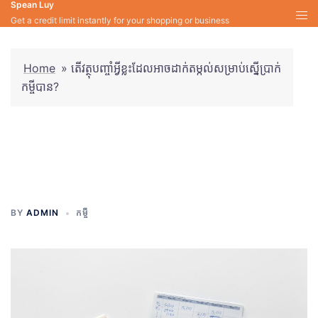
Spean Luy
Skip
Get a credit limit instantly for your shopping or business
to
content
Home
»
តើវត្ថុបញ្ចាំអ្វីខ្លះដែលអាចដាក់តម្កល់សម្រាប់ស្នើប្រាក់
កម្ចីបាន?
តើវត្ថុបញ្ចាំអ្វីខ្លះដែលអាចដាក់តម្កល់
សម្រាប់ស្នើប្រាក់កម្ចីបាន?
BY
ADMIN
កម្ចី