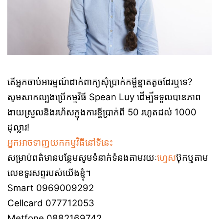
តើអ្នកចាប់អារម្មណ៍ដាក់ពាក្យសុំប្រាក់កម្ចីខ្នាតតូចដែរឬទេ?
សូមសាកល្បងប្រើកម្មវិធី Spean Luy ដើម្បីទទួលបានភាព
ងាយស្រួលនិងរហ័សក្នុងការខ្ចីប្រាក់ពី 50 រហូតដល់ 1000
ដុល្លារ!
អ្នកអាចទាញយកកម្មវិធីនៅទីនេះ
សម្រាប់ពត៌មានបន្ថែមសូមទំនាក់ទំនងតាមរយៈ
ហ្វេស
ប៊ុកឬតាម
លេខទូរសព្ទរបស់យើងខ្ញុំ។
Smart 0969009292
Cellcard 077712053
Metfone 0882169742