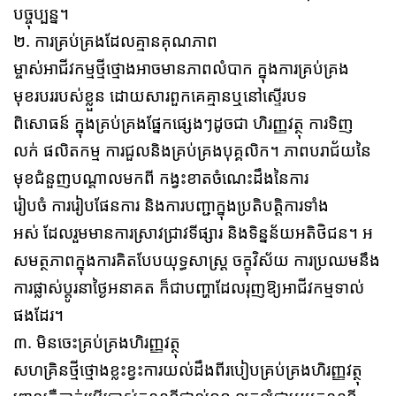
បច្ចុប្បន្ន។
២. ការគ្រប់គ្រងដែលគ្មានគុណភាព
ម្ចាស់អាជីវកម្មថ្មីថ្មោងអាចមានភាពលំបាក ក្នុងការគ្រប់គ្រង
មុខរបររបស់ខ្លួន ដោយសារពួកគេគ្មានឬនៅស្ទើរបទ
ពិសោធន៍ ក្នុងគ្រប់គ្រងផ្នែកផ្សេងៗដូចជា ហិរញ្ញវត្ថុ ការទិញ
លក់ ផលិតកម្ម ការជួលនិងគ្រប់គ្រងបុគ្គលិក។ ភាពបរាជ័យនៃ
មុខជំនួញបណ្ដាលមកពី កង្វះខាតចំណេះដឹងនៃការ
រៀបចំ ការរៀបផែនការ និងការបញ្ជាក្នុងប្រតិបត្តិការទាំង
អស់ ដែលរួមមានការស្រាវជ្រាវទីផ្សារ និងទិន្នន័យអតិថិជន។ អ
សមត្ថភាពក្នុងការគិតបែបយុទ្ធសាស្ត្រ ចក្ខុវិស័យ ការប្រឈមនឹង
ការផ្លាស់ប្ដូរនាថ្ងៃអនាគត ក៏ជាបញ្ហាដែលរុញឱ្យអាជីវកម្មទាល់
ផងដែរ។
៣. មិនចេះគ្រប់គ្រងហិរញ្ញវត្ថុ
សហគ្រិនថ្មីថ្មោងខ្លះខ្វះការយល់ដឹងពីរបៀបគ្រប់គ្រងហិរញ្ញវត្ថុ