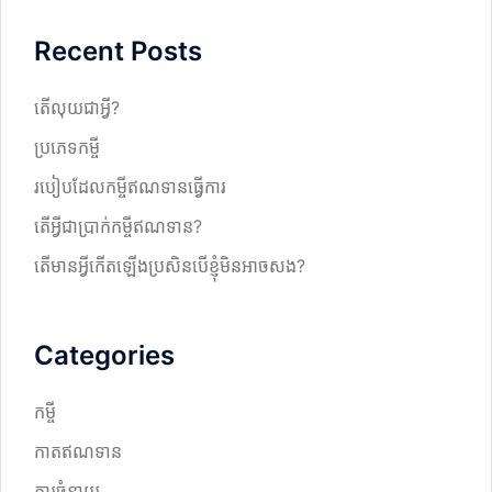
r
Recent Posts
c
h
តើលុយជាអ្វី?
ប្រភេទកម្ចី
របៀបដែលកម្ចីឥណទានធ្វើការ
តើអ្វីជាប្រាក់កម្ចីឥណទាន?
តើមានអ្វីកើតឡើងប្រសិនបើខ្ញុំមិនអាចសង?
Categories
កម្ចី
កាតឥណទាន
ការចំនាយ