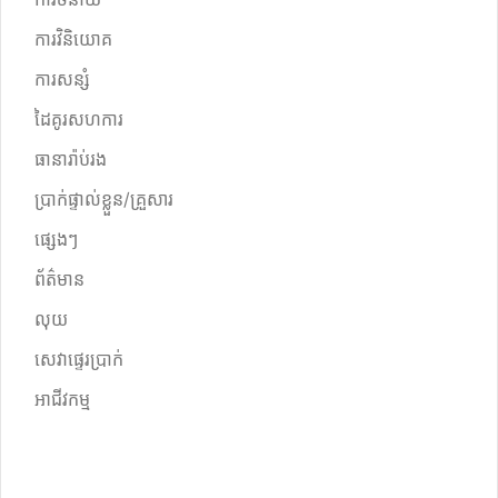
ការវិនិយោគ
ការសន្សំ
ដៃគូរសហការ
ធានារ៉ាប់រង
ប្រាក់ផ្ទាល់ខ្លួន/គ្រួសារ
ផ្សេងៗ
ព័ត៌មាន
លុយ
សេវាផ្ទេរប្រាក់
អាជីវកម្ម