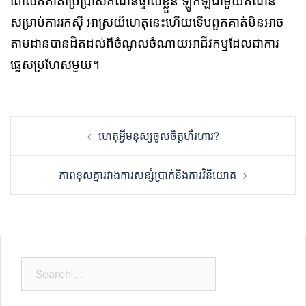
ពោលគឺគាត់ប្រើប្រាស់គណនីផ្ទាល់ខ្លួន ឡូកឡំជាមួយគណនី
សម្រាប់ការរកស៊ី អាស្រយ័ហេតុនេះហើយទើបពួកគាត់មិនអាច
តាមដានបានដិតដល់ពីចំណូលចំណាយអាជីវកម្មដែលជាការ
ធ្វេសប្រហែសមួយ។
Post
ហេតុអ្វីមនុស្សចូលចិត្តហឺរហារ?
navigation
ភាពខុសគ្នារវាងការសន្សំប្រាក់និងការវិនិយោគ
S
e
a