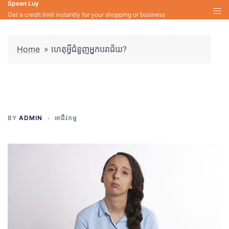
Spean Luy
Skip
Get a credit limit instantly for your shopping or business
to
content
Home
»
ហេតុអ្វីជំនួញអ្នកបរាជ័យ?
ហេតុអ្វីជំនួញអ្នកបរាជ័យ?
BY
ADMIN
អាជីវកម្ម