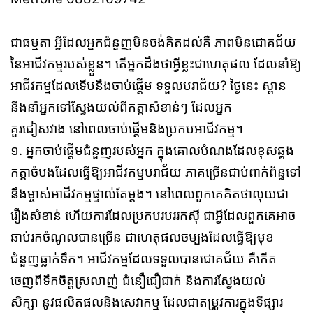
ជាធម្មតា អ្វីដែលអ្នកជំនួញមិនចង់គិតដល់គឺ​​ ភាពមិនជោគជ័យ
នៃអាជីវកម្មរបស់ខ្លួន។ តើអ្នកដឹងថាអ្វីខ្លះជាហេតុផល ដែលនាំឱ្យ
អាជីវកម្មដែលទើបនឹងចាប់ផ្ដើម ទទួលបរាជ័យ? ថ្ងៃនេះ ស្ពាន
នឹងនាំអ្នកទៅស្វែងយល់ពីកត្តាសំខាន់ៗ ដែលអ្នក
គួរជៀសវាង នៅពេលចាប់ផ្ដើមនិងប្រកបអាជីវកម្ម។
១. អ្នកចាប់ផ្ដើមជំនួញរបស់អ្នក ក្នុងគោលបំណងដែលខុសឆ្គង
កត្តាចំបងដែលធ្វើឱ្យអាជីវកម្មបរាជ័យ ភាគច្រើនជាប់ពាក់ព័ន្ធទៅ
នឹងម្ចាស់អាជីវកម្មផ្ទាល់តែម្ដង។ នៅពេលពួកគេគិតថាលុយជា
រឿងសំខាន់ ហើយការដែលប្រកបរបររកស៊ី ជាអ្វីដែលពួកគេអាច
ឆាប់រកចំណូលបានច្រើន ជាហេតុផលចម្បងដែលធ្វើឱ្យមុខ
ជំនួញធ្លាក់ទឹក។​ អាជីវកម្មដែលទទួលបានជោគជ័យ គឺកើត
ចេញពីទឹកចិត្តស្រលាញ់ ជំនឿជឿជាក់ និងការស្វែងយល់
សិក្សា នូវផលិតផលនិងសេវាកម្ម ដែលជាតម្រូវការក្នុងទីផ្សារ