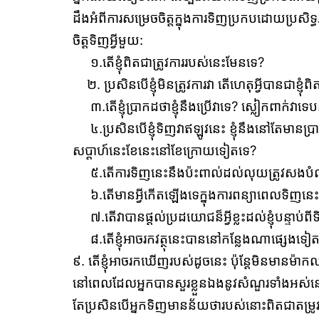
ដឹងអំពីការសម្រេចចិត្តក្នុងការទិញប្រកបដោយប្រសិទ
ចិត្តទិញអ្វីមួយ:
១.តើខ្ញុំពិតជាត្រូវការរបស់នេះមែនទេ?
២. ប្រសិនបើខ្ញុំមិនត្រូវការវា​ តើហេតុអ្វីបានជាខ្ញុំ
៣.តើខ្ញុំប្រាកដថាខ្ញុំនឹងប្រើវាទេ? ស្លៀក​ពាក់​វាទេបន
៤.ប្រសិនបើខ្ញុំទិញវាឥឡូវនេះ​ ខ្ញុំនឹងនៅតែមានប្រា
សប្តាហ៍នេះខែនេះនៅខែក្រោយទៀតទេ?
៥.តើការទិញនេះនឹងប៉ះពាល់ដល់លុយត្រូវសងបំណុ
៦.តើមានអ្វីកើតឡើងទេក្នុងការពន្យាពេលទិញនេះ ដ
៧.តើវាបានផ្ដល់ប្រដយោជន៏អ្វីខ្លះដល់ខ្ញុំបន្ទាប់ពី
៨.តើខ្ញុំអាចរកវត្ថុនេះបាននៅកន្លែងណាផ្សេងទៀ
៩. តើខ្ញុំអាចរកឃើញរបស់ដូចនេះ ប៉ុន្ដែមិនមានម៉
នៅពេលដែលអ្នកបានសួរខ្លួនឯងនូវសំណួរទាំងអស់ន
តែប្រសិនបើអ្នកទិញមានន័យថារបស់នោះពិតជាតម្រូវចាំ