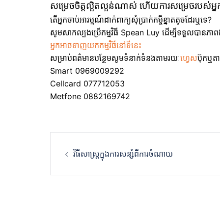
សម្រេចចិត្តល្អិតល្អន់ណាស់ ហើយការសម្រេចរបស់អ្
តើអ្នកចាប់អារម្មណ៍ដាក់ពាក្យសុំប្រាក់កម្ចីខ្នាតតូចដែរឬទេ?
សូមសាកល្បងប្រើកម្មវិធី Spean Luy ដើម្បីទទួលបានភាពងាយ
អ្នកអាចទាញយកកម្មវិធីនៅទីនេះ
សម្រាប់ពត៌មានបន្ថែមសូមទំនាក់ទំនងតាមរយៈ
ហ្វេស
ប៊ុកឬត
Smart 0969009292
Cellcard 077712053
Metfone 0882169742
Post
វិធីសាស្ត្រក្នុងការសន្សំពីការចំណាយ
navigation