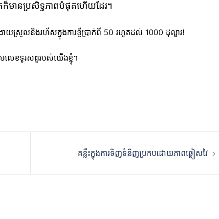
នកក៏មានប្រសិទ្ធភាពបំផុតហើយដែរ។
ស្រួលនិងរហ័សក្នុងការខ្ចីប្រាក់ពី 50 រហូតដល់ 1000 ដុល្លារ!
ាមលេខទូរសព្ទរបស់យើងខ្ញុំ។
គន្លឹះក្នុងការទិញទំនិញប្រកបដោយភាពឆ្លៀសវៃ