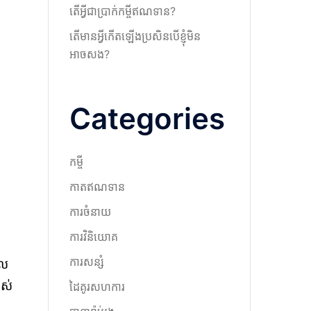
តើអ្វីជាប្រាក់កម្ចីឥណទាន?
តើមានអ្វីកើតឡើងប្រសិនបើខ្ញុំមិន
អាចសង?
Categories
កម្ចី
កាតឥណទាន
ការចំនាយ
ការវិនិយោគ
ការសន្សំ
ូល
បស់
ដៃគូរសហការ
ន