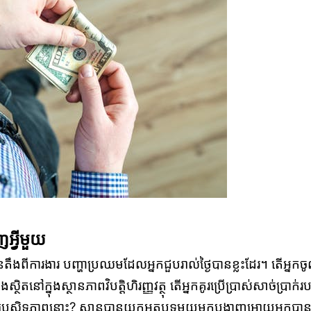
ញអ្វីមួយ
ឹងពីការងារ បញ្ហាប្រឈមដែលអ្នកជួបរាល់ថ្ងៃបានខ្លះដែរ។ តើអ្នកច
ស្ថិតនៅក្នុងស្ថានភាពវិបត្តិហិរញ្ញវត្ថុ តើអ្នកគូរប្រើប្រាស់សាច់ប្រាក់រ
រសិទ្ធភាពនោះ? ស្ពានបានយកអត្ថបទមួយមកបង្ហាញអោយអ្នកបា