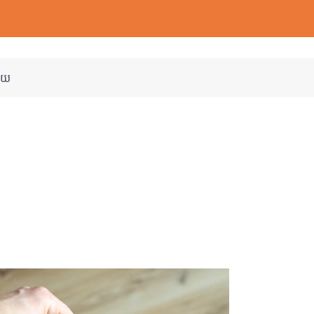
មួយ
ារសម្រេចចិត្តមុននឹងទិញ