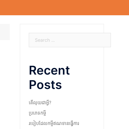
S
e
a
r
Recent
c
h
Posts
តើលុយជាអ្វី?
ប្រភេទកម្ចី
របៀបដែលកម្ចីឥណទានធ្វើការ