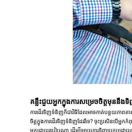
គន្លឹះជួយអ្នកក្នុងការសម្រេចចិត្តមុននឹងទិ
ការដើរទិញទំនិញក៏ជាវិធីដែលអាចកាត់បន្ថយភាពតានត
ចិត្តក្នុងការដើរទិញទំនិញដែររឺទេ? ចុះប្រសិនបើអ្នកកំពុង
អ្នកដោយរបៀបណា ដើម្បីអោយការទិញប្រកបដោយប្