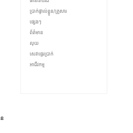
ធានារ៉ាប់រង
ប្រាក់ផ្ទាល់ខ្លួន/គ្រួសារ
ផ្សេងៗ
ព័ត៌មាន
លុយ
ៅ
សេវាផ្ទេរប្រាក់
អាជីវកម្ម
ាន