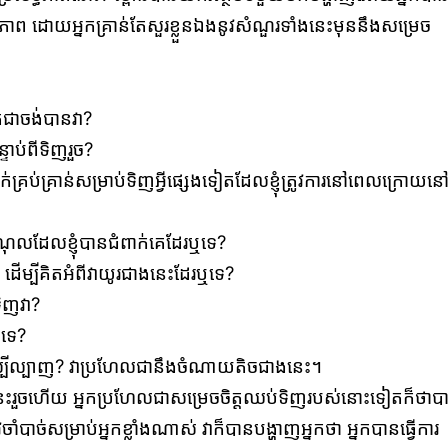
្ធភាព ដោយអ្នកគ្រាន់តែសួរខ្លួនឯងនូវសំណួរទាំងនេះមុននឹងសម្រេច
ពិតជាចង់បានវា?
្ទាប់ពីទិញរួច?
ក់គ្រប់គ្រាន់សម្រាប់ទិញអ្វីផ្សេងទៀតដែលខ្ញុំត្រូវការនៅពេលក្រោយន
លដែលខ្ញុំបានជំពាក់គេដែរឬទេ?
ើម្បីគិតអំពីវាយូរជាងនេះដែរឬទេ?
ទិញវា?
តទេ?
ាកល្បីល្បាញ? វាប្រហែលជានឹងចំណាយតិចជាងនេះ។
េះរួចហើយ អ្នកប្រហែលជាសម្រេចចិត្តឈប់ទិញរបស់នោះទៀតក៏ថាប
បាច់សម្រាប់អ្នកខ្លាំងណាស់ វាក៏បានបង្ហាញអ្នកថា អ្នកបានធ្វើការ