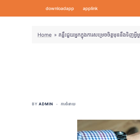
Skip
downloadapp
applink
to
content
Home
»
គន្លឹះជួយអ្នកក្នុងការសម្រេចចិត្តមុននឹងទិញអ្វី
គន្លឹះជួយអ្នកក្នុងក
អ្វីមួយ
BY
ADMIN
ការចំនាយ