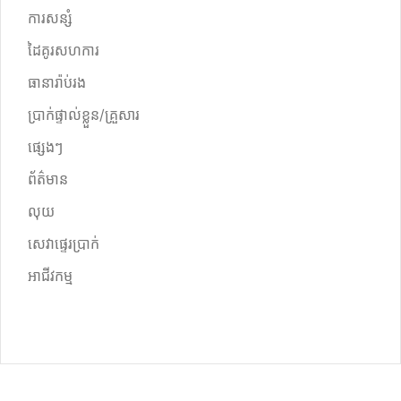
ការសន្សំ
ដៃគូរសហការ
ធានារ៉ាប់រង
ប្រាក់ផ្ទាល់ខ្លួន/គ្រួសារ
ផ្សេងៗ
ព័ត៌មាន
លុយ
សេវាផ្ទេរប្រាក់
អាជីវកម្ម