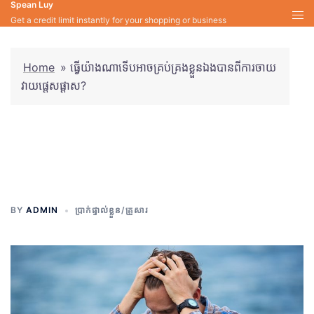
Spean Luy
Skip
Get a credit limit instantly for your shopping or business
to
content
Home
»
ធ្វើយ៉ាងណាទើបអាចគ្រប់គ្រងខ្លួនឯងបានពីការចាយ
វាយផ្ដេសផ្ដាស?
ធ្វើយ៉ាងណាទើបអាចគ្រប់គ្រងខ្លួនឯង
បានពីការចាយវាយផ្ដេសផ្ដាស?
BY
ADMIN
ប្រាក់ផ្ទាល់ខ្លួន/គ្រួសារ