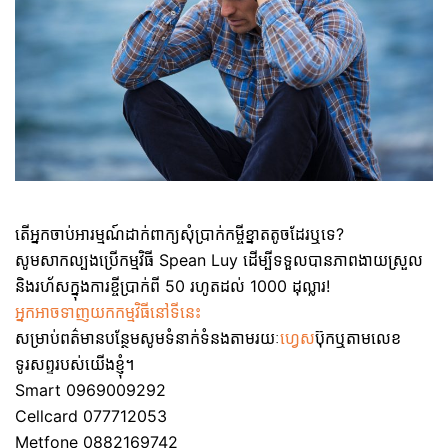
តើអ្នកចាប់អារម្មណ៍ដាក់ពាក្យសុំប្រាក់កម្ចីខ្នាតតូចដែរឬទេ?
សូមសាកល្បងប្រើកម្មវិធី Spean Luy ដើម្បីទទួលបានភាពងាយស្រួល
និងរហ័សក្នុងការខ្ចីប្រាក់ពី 50 រហូតដល់ 1000 ដុល្លារ!
អ្នកអាចទាញយកកម្មវិធីនៅទីនេះ
សម្រាប់ពត៌មានបន្ថែមសូមទំនាក់ទំនងតាមរយៈ
ហ្វេស
ប៊ុកឬតាមលេខ
ទូរសព្ទរបស់យើងខ្ញុំ។
Smart 0969009292
Cellcard 077712053
Metfone 0882169742