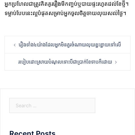
អ្នកប្រហែលជាត្រូវគិតគូររឿងមីកញ្ចប់ឬបាយផ្ទះរហូតដល់ខែថ្មី។
ទម្លាប់បែបនេះល្អបំផុតសម្រាប់អ្នកចូលចិត្តចាយលុយសល់ថ្ងៃ។
Post
រឿងទាំង៤យ៉ាងដែលអ្នកមិនគួរចំណាយលុយខ្ជះខ្ជាយទៅលើ
navigation
របៀបដោះស្រាយបំណុលទោះបីជាប្រាក់ខែទាបក៏ដោយ
S
e
a
r
Recent Posts
c