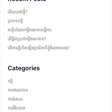
h
តើលុយជាអ្វី?
ប្រភេទកម្ចី
របៀបដែលកម្ចីឥណទានធ្វើការ
តើអ្វីជាប្រាក់កម្ចីឥណទាន?
តើមានអ្វីកើតឡើងប្រសិនបើខ្ញុំមិនអាចសង?
Categories
កម្ចី
កាតឥណទាន
ការចំនាយ
ការវិនិយោគ