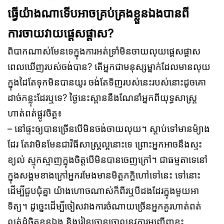
ធ្វើយ៉ាងណាទើបអាចគ្រប់គ្រងខ្លួនឯងបានពី
ការចាយវាយផ្ដេសផ្ដាស?
ពិបាកណាស់មែនទេក្នុងការអត់ទ្រាំមិនចាយលុយផ្ដេសផ្ដាស
ពេលឃើញរបស់ចង់បាន?
តើអ្នកជាមនុស្សម្នាក់ដែលមានលុយ
ក្នុងដៃតែទុកមិនបានយូរ ចង់តែទិញរបស់នេះរបស់នោះដូចគោ
ដាច់កន្លុះដែរឬទេ?
ថ្ងៃនេះស្ពាននឹងណែនាំអ្នកពីយុទ្ធសាស្រ្ត
ហាត់ពត់ផ្លូវចិត្ត៖
– នៅផ្ទះឲ្យបានច្រើនបើមិនចង់ចាយលុយ។ ស្ដាប់ទៅមានម៉្យាង
ដែរ តែវាមិនមែនជាវិធីសាស្រ្តល្អនោះទេ ព្រោះអ្នកអាចនឹងស្ទះ
ខ្យល់ ស្មុកស្មាញក្នុងចិត្តបើមិនបានចេញក្រៅ។ ជាធម្មតាទេនៅ
ក្នុងសង្គមខាងក្រៅអ្នករមែងមានមិត្តភក្តិហៅទៅនេះ ទៅនោះ
ដើម្បីជួបជុំគ្នា យ៉ាងហោចណាស់ក៏ពីរឬបីដងដែរក្នុងមួយអា
ទិត្យ។ ដូច្នេះដើម្បីចៀសវាងការចំណាយច្រើនអ្នកគួរហាត់ពត់
លត់ដំចិត្តខ្លួនឯង និងរៀនច្រានចោលនូវការអញ្ជើញខ្លះ