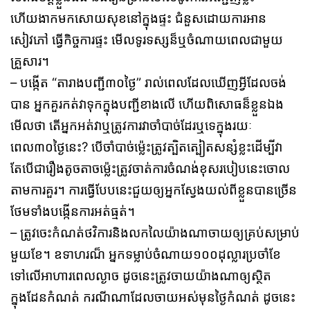
ហើយងាកមកសោយសុខនៅក្នុងផ្ទះ ជំនួសដោយការអាន
សៀវភៅ ធ្វើកិច្ចការផ្ទះ មើលទូរទស្សន៏ឬចំណាយពេលជាមួយ
គ្រួសារ។
– បង្កើត “តារាងបញ្ជី៣០ថ្ងៃ” រាល់ពេលដែលឃើញអ្វីដែលចង់
បាន អ្នកគួរកត់វាទុកក្នុងបញ្ជីខាងលើ ហើយពិសោធន៏ខ្លួនឯង
មើលថា តើអ្នកអត់វាឬត្រូវការវាចាំបាច់ដែរឬទេក្នុងរយៈ
ពេល៣០ថ្ងៃនេះ? បើចាំបាច់ម្ល៉េះត្រូវត្បិតត្បៀតសន្សំខ្លះដើម្បីវា
តែបើជារឿងតូចតាចម្ល៉េះត្រូវចាត់ការចំណង់ខុសរបៀបនេះចោល
តាមការគួរ។ ការធ្វើបែបនេះជួយឲ្យអ្នកស្វែងយល់ពីខ្លួនបានច្រើន
ថែមទាំងបង្កើនការអត់ធ្មត់។
– ត្រូវចេះកំណត់ថវិការនិងលកលៃយ៉ាងណាចាយឲ្យគ្រប់សម្រាប់
មួយខែ។ ឧទាហរណ៏ អ្នកទម្លាប់ចំណាយ១០០ដុល្លារប្រចាំខែ
ទៅលើអាហារពេលល្ងាច ដូចនេះត្រូវចាយយ៉ាងណាឲ្យស្ថិត
ក្នុងដែនកំណត់ ករណីណាដែលចាយអស់មុនថ្ងៃកំណត់ ដូចនេះ