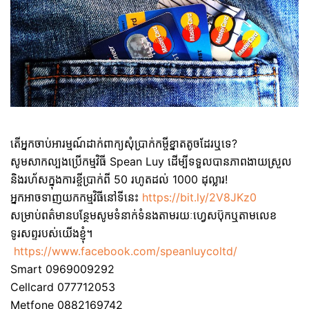
តើអ្នកចាប់អារម្មណ៍ដាក់ពាក្យសុំប្រាក់កម្ចីខ្នាតតូចដែរឬទេ?
សូមសាកល្បងប្រើកម្មវិធី Spean Luy ដើម្បីទទួលបានភាពងាយស្រួល
និងរហ័សក្នុងការខ្ចីប្រាក់ពី 50 រហូតដល់ 1000 ដុល្លារ!
អ្នកអាចទាញយកកម្មវិធីនៅទីនេះ
https://bit.ly/2V8JKz0
សម្រាប់ពត៌មានបន្ថែមសូមទំនាក់ទំនងតាមរយៈហ្វេសប៊ុកឬតាមលេខ
ទូរសព្ទរបស់យើងខ្ញុំ។
https://www.facebook.com/speanluycoltd/
Smart 0969009292
Cellcard 077712053
Metfone 0882169742