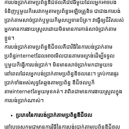
ការបង់ប្រាក់តាមប្រព័ន្ធឌីជីថលគឺជាវិធីមួយដែលអ្នកអាចបង់
ទំនិញឬមួយក៏សេវាកម្មតាមប្រព័ន្ធអេឡិចត្រូនិច ជាជាងការបង់
ប្រាក់តាមសាច់ប្រាក់ឬមួយក៏មូលប្បទានប័ត្រ។ វាធ្វើឲ្យជីវិតរបស់
អ្នកមានការងាយស្រួល​ដោយមិនមានការកាន់សាច់ប្រាក់តាម
ខ្លួន។
ការបង់ប្រាក់តាមប្រព័ន្ធឌីជីថលគឺជាវិធីនៃការបង់ប្រាក់តាម
ប្រព័ន្ធinternetដែលអាចមើលបានតាមអេក្រង់ដើម្បីទទួល
ឬមួយក៏ធ្វើការបង់ប្រាក់។ មិនមានសាច់ប្រាក់មកជាមួយទេ
នៅពេលដែលអ្នកបង់ប្រាក់តាមប្រព័ន្ធឌីថលនេះ។ គ្រប់ការផ្ទេរ
ប្រាក់ទាំងអស់សុទ្ធតែឆ្លងតាមប្រព័ន្ធ​ ឌីជីថលឬក៏
តាមinternetតែមួយមុខគត់។ វាពិតជាមានការងាយស្រួលក្នុង
ការបង់ប្រាក់ណាស់។
ប្រភេទនៃការបង់ប្រាក់តាមប្រព័ន្ធឌីជីថល
នៅប្រទេសកម្ពុជាមានការវិធីនៃការបង់ប្រាក់តាមប្រព័ន្ធឌីជីថល