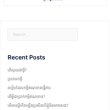
S
e
a
r
Recent Posts
c
h
តើលុយជាអ្វី?
ប្រភេទកម្ចី
របៀបដែលកម្ចីឥណទានធ្វើការ
តើអ្វីជាប្រាក់កម្ចីឥណទាន?
តើមានអ្វីកើតឡើងប្រសិនបើខ្ញុំមិនអាចសង?