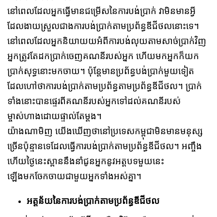
នៅពេលដែលអ្នកធ្វើមានជម្រើសនៃការបង់ប្រាក់ វាមិនមានអ្វី
ដែលងាយស្រួលជាងការបង់ប្រាក់តាមប្រព័ន្ធឌីជីថលនោះទេ។
នៅពេលដែលអ្នកនិយាយយអំពីការបង់លុយតាមសាច់ប្រាក់វិញ
អ្នកត្រូវតែដកប្រាក់ចេញគណនីរបស់អ្នក​ ហើយមកអ្នកក៏យក
ប្រាក់សុទ្ធនោះមកចាយ។ ប៉ុន្តែមានប្រព័ន្ធបង់ប្រាក់មួយទៀត
ដែលហៅថាការបង់ប្រាក់តាមប្រព័ន្ធតាមប្រព័ន្ធឌីជីថល។ ប្រាក់
ទាំងនោះបានផ្ទេរពីគណនីរបស់អ្នកទៅដល់គណនីរបស់
ម្ចាស់ហាងដោយផ្ទាល់តែម្ដង។
យ៉ាងណាមិញ យើងឃើញថានៅប្រទេសកម្ពុជាមិនមានមនុស្ស
ច្រើនប៉ុន្មានទេដែលធ្វើការបង់ប្រាក់តាមប្រព័ន្ធឌីជីថល។ អញ្ចឹង
ហើយថ្ងៃនេះស្ពាននឹងនាំជូនអ្នកនូវអត្តបទមួយនេះ
ឡើងមកចែកចាយជាមួយអ្នកទាំងអស់គ្នា។
អត្តន័យនៃការបង់ប្រាក់តាមប្រព័ន្ធឌីជីថល