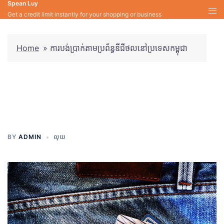
Spean Luy
Skip
Get a credit limit instantly for your shopping or business
to
content
Home
»
ការបង់ប្រាក់តាមប្រព័ន្ធឌីជីថលនៅប្រទេសកម្ពុជា
ការបង់ប្រាក់តាមប្រព័ន្ធឌីជីថលនៅ
ប្រទេសកម្ពុជា
BY
ADMIN
លុយ