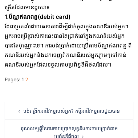
ច្រើនដែលមានដូចជា៖
1.ប័ណ្ណឥណពន្ធ(debit card)
ដែលប្រគល់ដោយធនាគារដើម្បីដាក់ចូលក្នុងគណនីរបស់អ្នក។
អ្នកអាចប្រើប្រាស់ការនេះបានតែប្រាក់នៅក្នុងគណនីរបស់អ្នក
បានតែប៉ុណ្ណោះទេ។ ការបង់ប្រាក់ដោយប្រើតាមប័ណ្ណឥណពន្ធ ពី
គណនីរបស់អ្នកនិងដកចេញពីគណនីរបស់អ្នកភ្លាមៗទៅកាន់
គណនីរបស់អ្នកដែលទទួលតាមប្រព័ន្ធឌីជីថលដែល។
Pages:
1
2
Post
ចង់ពង្រីកអាជីវកម្មរបស់អ្នក? កម្ចីអាជីវកម្មអាចជួយបាន
navigation
គុណសម្បត្តិនៃការចាយប្រាក់សុទ្ធនិងការចាយប្រាក់តាម
ប្រព័ន្ធឌីជីថល