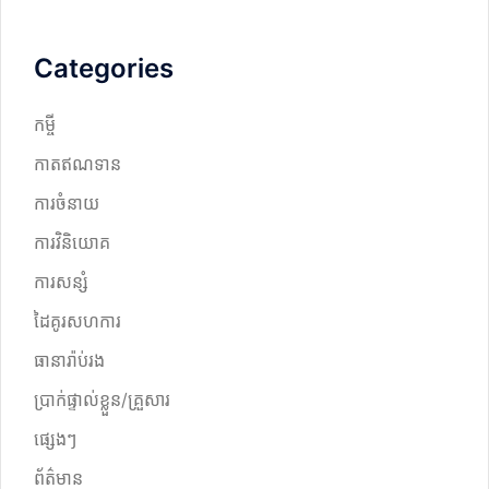
Categories
កម្ចី
កាតឥណទាន
ការចំនាយ
ការវិនិយោគ
ការសន្សំ
ដៃគូរសហការ
ធានារ៉ាប់រង
ប្រាក់ផ្ទាល់ខ្លួន/គ្រួសារ
ផ្សេងៗ
ព័ត៌មាន