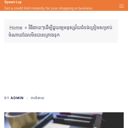
Spean Luy
Skip
Get a credit limit instantly for your shopping or business
to
content
Home
»
វិធីងាយៗដើម្បីជួយឲ្យមនុស្សវ័យជំទង់ត្រៀមសម្រាប់
ចំណាយដែលមិនបានគ្រោងទុក
វិធីងាយៗដើម្បីជួយឲ្យមនុស្សវ័យ
ជំទង់ត្រៀមសម្រាប់ចំណាយដែលមិន
បានគ្រោងទុក
BY
ADMIN
ការចំនាយ