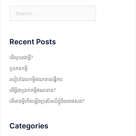
S
e
a
r
Recent Posts
c
h
តើលុយជាអ្វី?
ប្រភេទកម្ចី
របៀបដែលកម្ចីឥណទានធ្វើការ
តើអ្វីជាប្រាក់កម្ចីឥណទាន?
តើមានអ្វីកើតឡើងប្រសិនបើខ្ញុំមិនអាចសង?
Categories