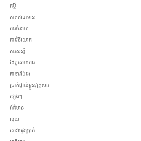
កម្ចី
កាតឥណទាន
ការចំនាយ
ការវិនិយោគ
ការសន្សំ
ដៃគូរសហការ
ធានារ៉ាប់រង
ប្រាក់ផ្ទាល់ខ្លួន/គ្រួសារ
ផ្សេងៗ
ព័ត៌មាន
លុយ
សេវាផ្ទេរប្រាក់