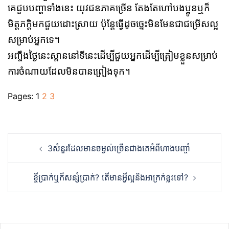
គេជួបបញ្ហាទាំងនេះ យុវជនភាគច្រើន
តែងតែហៅបងប្អូនឬក៏
មិត្តភក្ដិមកជួយដោះស្រាយ ប៉ុន្តែធ្វើដូចច្នេះមិនមែនជាជម្រើសល្អ
សម្រាប់អ្នកទេ។
អញ្ចឹងថ្ងៃនេះស្ពាននៅទីនេះដើម្បីជួយអ្នកដើម្បីត្រៀមខ្លួនសម្រាប់
ការចំណាយដែលមិនបានព្រៀងទុក។
Pages:
1
2
3
Post
3សំនួរដែលមានចម្ងល់ច្រើនជាងគេអំពីហាងបញ្ចាំ
navigation
ខ្ចីប្រាក់ឬក៏សន្សំប្រាក់? តើមានអ្វីល្អនិងអាក្រក់ខ្លះទៅ?