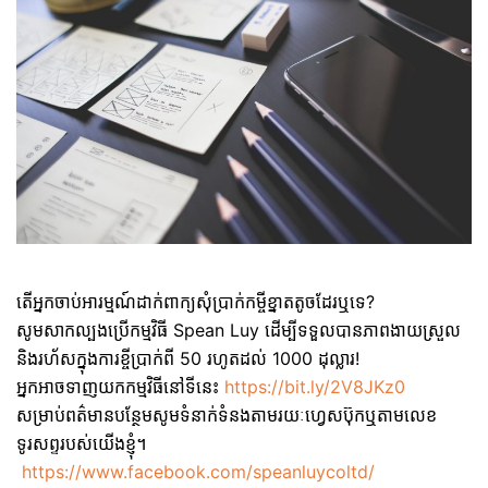
តើអ្នកចាប់អារម្មណ៍ដាក់ពាក្យសុំប្រាក់កម្ចីខ្នាតតូចដែរឬទេ?
សូមសាកល្បងប្រើកម្មវិធី Spean Luy ដើម្បីទទួលបានភាពងាយស្រួល
និងរហ័សក្នុងការខ្ចីប្រាក់ពី 50 រហូតដល់ 1000 ដុល្លារ!
អ្នកអាចទាញយកកម្មវិធីនៅទីនេះ
https://bit.ly/2V8JKz0
សម្រាប់ពត៌មានបន្ថែមសូមទំនាក់ទំនងតាមរយៈហ្វេសប៊ុកឬតាមលេខ
ទូរសព្ទរបស់យើងខ្ញុំ។
https://www.facebook.com/speanluycoltd/