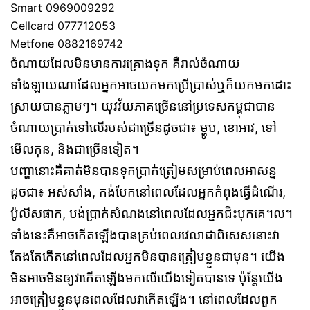
Smart 0969009292
Cellcard 077712053
Metfone 0882169742
ចំណាយដែលមិនមានការគ្រោងទុក គឺរាល់ចំណាយ
ទាំងឡាយណាដែលអ្នកអាចយកមកប្រើប្រាស់​ឬក៏យកមកដោះ
ស្រាយបានភ្លាមៗ។ យុវវ័យភាគច្រើននៅប្រទេសកម្ពុជាបាន
ចំណាយប្រាក់ទៅលើរបស់ជាច្រើនដូចជា៖ ម្ហូប, ខោអាវ, ទៅ
មើលកុន, និងជាច្រើនទៀត។
បញ្ហានោះគឺគាត់មិនបានទុកប្រាក់ត្រៀមសម្រាប់ពេលអាសន្ន
ដូចជា៖
អស់សាំង,
កង់បែកនៅពេលដែលអ្នកកំពុងធ្វើដំណើរ,
ប៉ូលីសផាក,
បង់ប្រាក់សំណងនៅពេលដែលអ្នកជិះបុកគេ។ល។​
ទាំងនេះគឺអាចកើតឡើងបានគ្រប់ពេលវេលាជាពិសេសនោះវា
តែងតែកើតនៅពេលដែលអ្នកមិនបានត្រៀមខ្លួនជាមុន។​ យើង
មិនអាចមិនឲ្យវាកើតឡើងមកលើយើងទៀតបានទេ​ ប៉ុន្តែយើង
អាចត្រៀមខ្លួនមុនពេលដែលវាកើតឡើង។
នៅពេលដែលពួក