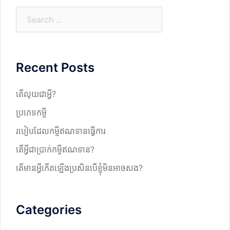
S
e
a
r
Recent Posts
c
h
តើលុយជាអ្វី?
ប្រភេទកម្ចី
របៀបដែលកម្ចីឥណទានធ្វើការ
តើអ្វីជាប្រាក់កម្ចីឥណទាន?
តើមានអ្វីកើតឡើងប្រសិនបើខ្ញុំមិនអាចសង?
Categories