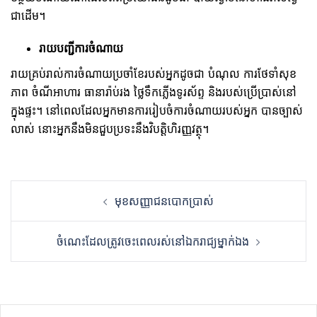
ជាដើម។
រាយបញ្ជីការចំណាយ
រាយគ្រប់រាល់ការចំណាយប្រចាំខែរបស់អ្នកដូចជា បំណុល ការថែទាំសុខ
ភាព ចំណីអាហារ​ ធានារ៉ាប់រង ថ្លៃទឹកភ្លើងទូរស័ព្ទ និងរបស់ប្រើប្រាស់នៅ
ក្នុងផ្ទះ។ នៅពេលដែលអ្នកមានការរៀបចំការចំណាយរបស់អ្នក បានច្បាស់
លាស់​ នោះអ្នកនឹងមិនជួបប្រទះនឹងវិបត្តិហិរញ្ញវត្ថុ។
Post
មុខសញ្ញាជនបោកប្រាស់
navigation
ចំណេះដែលត្រូវចេះពេលរស់នៅឯករាជ្យម្នាក់ឯង