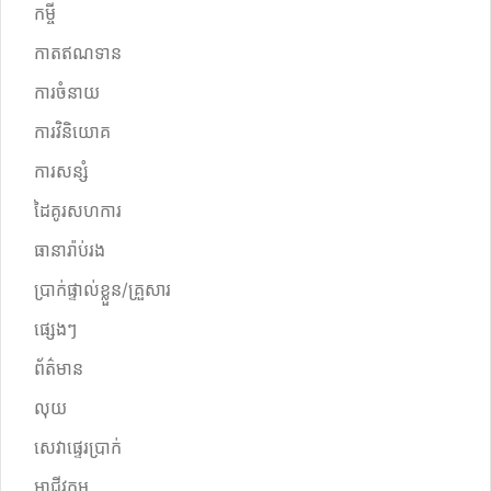
កម្ចី
កាតឥណទាន
ការចំនាយ
ការវិនិយោគ
ការសន្សំ
ដៃគូរសហការ
ធានារ៉ាប់រង
ប្រាក់ផ្ទាល់ខ្លួន/គ្រួសារ
ផ្សេងៗ
ព័ត៌មាន
លុយ
សេវាផ្ទេរប្រាក់
អាជីវកម្ម