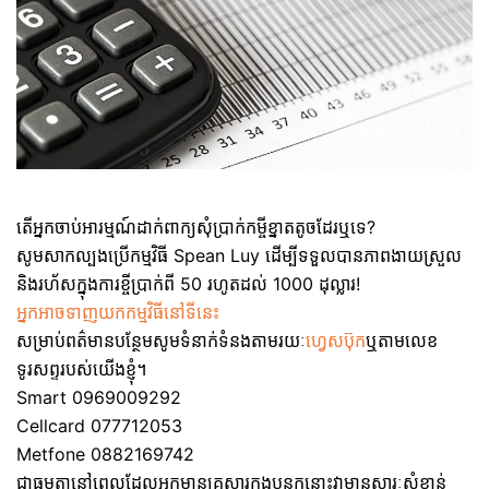
តើអ្នកចាប់អារម្មណ៍ដាក់ពាក្យសុំប្រាក់កម្ចីខ្នាតតូចដែរឬទេ?
សូមសាកល្បងប្រើកម្មវិធី Spean Luy ដើម្បីទទួលបានភាពងាយស្រួល
និងរហ័សក្នុងការខ្ចីប្រាក់ពី 50 រហូតដល់ 1000 ដុល្លារ!
អ្នកអាចទាញយកកម្មវិធីនៅទីនេះ
សម្រាប់ពត៌មានបន្ថែមសូមទំនាក់ទំនងតាមរយៈ
ហ្វេសប៊ុក
ឬតាមលេខ
ទូរសព្ទរបស់យើងខ្ញុំ។
Smart 0969009292
Cellcard 077712053
Metfone 0882169742
ជាធម្មតានៅពេលដែលអ្នកមានគ្រួសារក្នុងបន្ទុកនោះវាមានសារៈសំខាន់