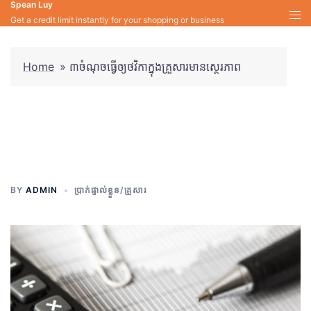
Spean Luy
Skip
Get a credit limit instantly for your shopping or business
to
content
Home
»
៣ចំណុចធ្វើឲ្យថវិកាក្នុងគ្រួសារមានស្ថេរភាព
៣ចំណុចធ្វើឲ្យថវិកាក្នុងគ្រួសារមាន
ស្ថេរភាព
BY
ADMIN
ប្រាក់ផ្ទាល់ខ្លួន/គ្រួសារ