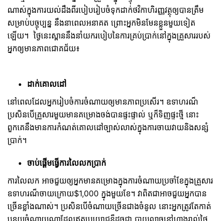
ណាស់ក្នុងការយល់ដឹងពីរបៀបរៀបចំទុកដាក់ថវិកាហិរញ្ញវត្ថុឲ្យបានត្រឹម
សម្រាប់បច្ចុប្បន្ន នឹងនាពេលអនាគត ព្រោះអ្នកមិនមែនខ្លួនមួយទៀត
ឡើយ។ ថ្ងៃនេះស្ពាននឹងនាំយករបៀបនៃការគ្រប់ប្រាក់នៅក្នុងគ្រួសាររបស់
អ្នកឲ្យមានភាពជោគជ័យ៖
ដាក់គោលដៅ
នៅពេលដែលអ្នករៀបចំការចំណាយឲ្យមានភាពប្រសើរ។ ឧទាហរណ៏
ប្រសិនបើគ្រួសារមួយមានគម្រោងចង់បានផ្ទះផ្ទាល់ ឬក៏ទិញផ្ទះថ្មី នោះ
ពួកគេនឹងមានការកំណត់គោលដៅច្បាស់លាស់ក្នុងការចាយវាយនិងសន្សំ
ប្រាក់។
ចាប់ផ្ដើមធ្វើការលៃលកប្រាក់
ការលៃលក អាចជួយឲ្យអ្នកមានគម្រោងក្នុងការចំណាយប្រចាំខែក្នុងគ្រួសារ
ឧទាហរណ៏ចាយក្រោយ$1,000 ក្នុងមួយខែ។ វាពិតជាអាចជួយអ្នកបាន
ច្រើនខ្លាំងណាស់។ ប្រសិនបើចំណាយច្រើនជាងចំនូល នោះអ្នកត្រូវតែកាត់
បន្ថយចំណាយណាដែលឥតប្រយោជន៏ដូចជា បាយល្ងាចនៅហាង​រាល់ថ្ងៃ