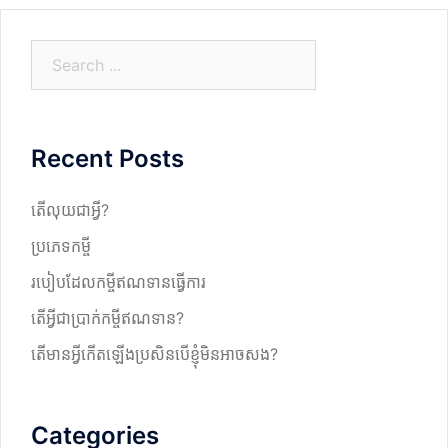
S
e
a
r
Recent Posts
c
h
តើលុយជាអ្វី?
ប្រភេទកម្ចី
របៀបដែលកម្ចីឥណទានធ្វើការ
តើអ្វីជាប្រាក់កម្ចីឥណទាន?
តើមានអ្វីកើតឡើងប្រសិនបើខ្ញុំមិនអាចសង?
Categories