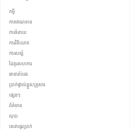
កម្ចី
កាតឥណទាន
ការចំនាយ
ការវិនិយោគ
ការសន្សំ
ដៃគូរសហការ
ធានារ៉ាប់រង
ប្រាក់ផ្ទាល់ខ្លួន/គ្រួសារ
ផ្សេងៗ
ព័ត៌មាន
លុយ
សេវាផ្ទេរប្រាក់