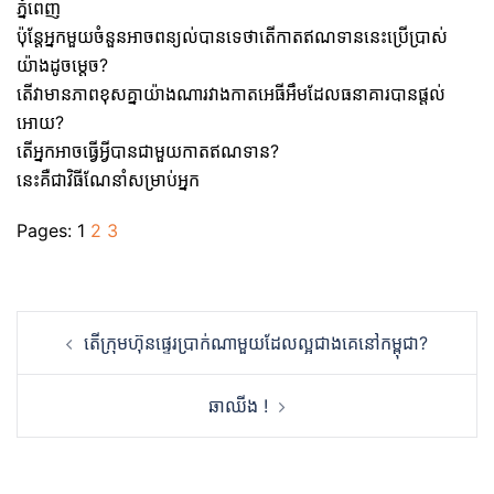
ភ្នំពេញ
ប៉ុន្តែអ្នកមួយចំនួនអាចពន្យល់បានទេថាតើកាតឥណទាននេះប្រើប្រាស់
យ៉ាងដូចម្តេច?
តើវាមានភាពខុសគ្នាយ៉ាងណារវាងកាតអេធីអឹមដែលធនាគារបានផ្តល់
អោយ?
តើអ្នកអាចធ្វើអ្វីបានជាមួយកាតឥណទាន?
នេះគឺជាវិធីណែនាំសម្រាប់អ្នក
Pages:
1
2
3
Post
តើក្រុមហ៊ុនផ្ទេរប្រាក់ណាមួយដែលល្អជាងគេនៅកម្ពុជា?
navigation
ឆាឈីង !