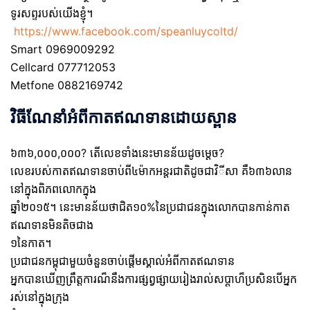
ទូរសព្ទរបស់យើងខ្ញុំ។
https://www.facebook.com/speanluycoltd/
Smart 0969009292
Cellcard 077712053
Metfone 0882169742
វិធីណែនាំអំពីកាតឥណទានដោយស្ពាន
៦៣៦,០០០,០០០? តើលេខទាំងនេះមានន័យដូចម្តេច?
លេខរបស់កាតឥណទានចាប់ពី៤ម៉ាកអន្តរជាតិដូចជាវិីសា គឺ៦៣៦លាន
នៅក្នុងពិភពលោកក្នុង
ឆ្នាំ២០១៥។ នេះមានន័យថាជិត១០%នៃប្រជាជនក្នុងលោកបានកាន់កាត
ឥណទានមិនតិចជាង
១នៃកាត។
ប្រជាជនកម្ពុជាមួយចំនួនចាប់ផ្តើមស្គាល់អំពីកាតឥណទាន
អ្នកបានឃើញព្រឹត្តការណ៏នឹងការផ្សព្វផ្សាយរៀងរាល់សប្តាហ៏ប្រសិនបើអ្នក
រស់នៅក្នុងក្រុង