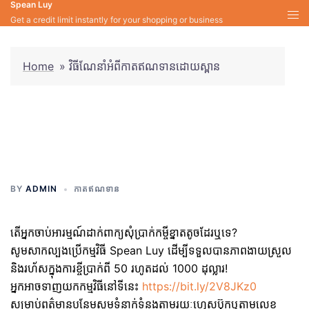
Spean Luy
Skip
Get a credit limit instantly for your shopping or business
to
content
Home
»
វិធីណែនាំអំពីកាតឥណទានដោយស្ពាន
វិធីណែនាំអំពីកាតឥណទានដោយ
ស្ពាន
BY
ADMIN
កាតឥណទាន
តើអ្នកចាប់អារម្មណ៍ដាក់ពាក្យសុំប្រាក់កម្ចីខ្នាតតូចដែរឬទេ?
សូមសាកល្បងប្រើកម្មវិធី Spean Luy ដើម្បីទទួលបានភាពងាយស្រួល
និងរហ័សក្នុងការខ្ចីប្រាក់ពី 50 រហូតដល់ 1000 ដុល្លារ!
អ្នកអាចទាញយកកម្មវិធីនៅទីនេះ
https://bit.ly/2V8JKz0
សម្រាប់ពត៌មានបន្ថែមសូមទំនាក់ទំនងតាមរយៈហ្វេសប៊ុកឬតាមលេខ