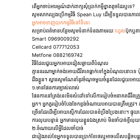
តើអ្នកចាប់អារម្មណ៍ដាក់ពាក្យសុំប្រាក់កម្ចីខ្នាតតូចដែរឬទេ?
សូមសាកល្បងប្រើកម្មវិធី Spean Luy ដើម្បីទទួលបានភាពងាយ
អ្នកអាចទាញយកកម្មវិធីនៅទីនេះ
សម្រាប់ពត៌មានបន្ថែមសូមទំនាក់ទំនងតាមរយៈ
ហ្វេស
ប៊ុកឬត
Smart 0969009292
Cellcard 077712053
Metfone 0882169742
វិធីដែលជួយអ្នកអោយជៀសឆ្ងាយពីបំណុល
គ្មាននរណាម្នាក់ចង់អោយជីវិតគេធ្លាក់ទៅក្នុងបំណុលនោះទេ ប
ដឹងខ្លួន។ ស្ពានសូមណែនាំនូវចំណុចមួយចំនួនដែលជួយអោ
១.មានផែនការច្បាស់លាស់
ផែនការនៅត្រង់នេះមិនសំដៅទៅលើការរៀបចំអនាគតជីវិតគ្រួស
អ្នក។ អ្នកគួររៀបចំបែងចែកខ្ទង់ចំណាយអោយបានត្រឹមត្រូវ។ 
ច្រើនដែរដើម្បីអោយស្មើការដែលបានខំប្រឹងប្រែងនោះ។ ផ្ទុយទៅវ
ការលុយបន្ទាន់ អ្នកមានលុយខ្លួនឯងស្រាប់ មិនចាំបាច់ខ្ចី
២.ចំណាយលើអ្វីដែលចាំបាច់
ជារៀងរាល់ខែអ្នកទទួលបានប្រាក់ខែថេរឬអាចលើសបន្តិចបន្តួច 