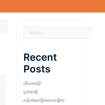
S
e
a
r
Recent
c
h
Posts
តើលុយជាអ្វី?
ប្រភេទកម្ចី
របៀបដែលកម្ចីឥណទានធ្វើការ