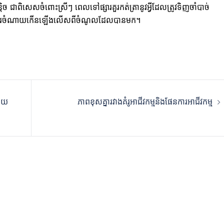
ជាពិសេសចំពោះស្រីៗ ពេលទៅផ្សារគួរកត់ត្រានូវអ្វីដែលត្រូវទិញចាំបាច់
ំអោយការចំណាយកើនឡើងលើសពីចំណូលដែលបានមក។
ដោយ
ភាពខុសគ្នារវាងគំរូអាជីវកម្មនិងផែនការអាជីវកម្ម