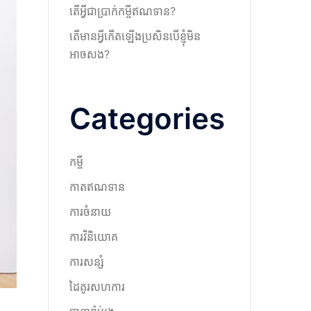
តើអ្វីជាប្រាក់កម្ចីឥណទាន?
តើមានអ្វីកើតឡើងប្រសិនបើខ្ញុំមិន
អាចសង?
Categories
កម្ចី
កាតឥណទាន
ការចំនាយ
ការវិនិយោគ
ការសន្សំ
ដៃគូរសហការ