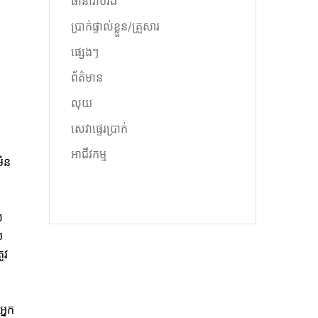
ធានារ៉ាប់រង
ប្រាក់ផ្ទាល់ខ្លួន/គ្រួសារ
ផ្សេងៗ
ព័ត៌មាន
លុយ
សេវាផ្ទេរប្រាក់
អាជីវកម្ម
មិន
់
យ
ូវ
អ្នក