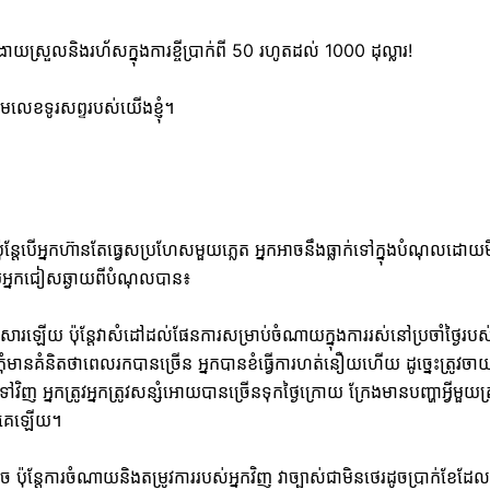
ស្រួលនិងរហ័សក្នុងការខ្ចីប្រាក់ពី 50 រហូតដល់ 1000 ដុល្លារ!
ាមលេខទូរសព្ទរបស់យើងខ្ញុំ។
៉ុន្តែបើអ្នកហ៊ានតែធ្វេសប្រហែសមួយភ្លេត អ្នកអាចនឹងធ្លាក់ទៅក្នុងបំណុលដោយ
យអ្នកជៀសឆ្ងាយពីបំណុលបាន៖
ារឡើយ ប៉ុន្តែវាសំដៅដល់ផែនការសម្រាប់ចំណាយក្នុងការរស់នៅប្រចាំថ្ងៃរបស
កុំមានគំនិតថាពេលរកបានច្រើន អ្នកបានខំធ្វើការហត់នឿយហើយ ដូច្នេះត្រូវចា
ិញ អ្នកត្រូវអ្នកត្រូវសន្សំអោយបានច្រើនទុកថ្ងៃក្រោយ ក្រែងមានបញ្ហាអ្វីមួយត្រ
លុយគេឡើយ។
ប៉ុន្តែការចំណាយនិងតម្រូវការរបស់អ្នកវិញ វាច្បាស់ជាមិនថេរដូចបា្រក់ខែដែល