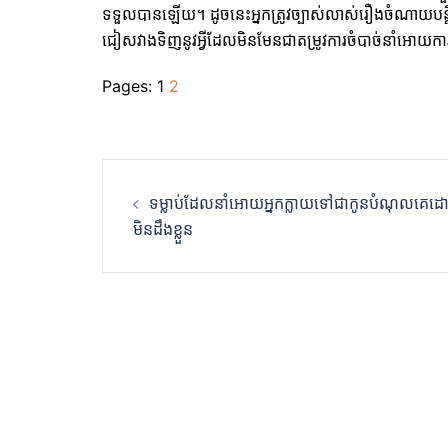
ទទួលបានឡើយ។ ដូចនេះអ្នកត្រូវច្បាស់លាស់រឿងចំណាយបន្តិច 
ជៀសវាងទិញនូវអ្វីដែលមិនមែនជាតម្រូវការចំបាច់នា
Pages:
1
2
Post
ទម្លាប់ដែលនាំអោយអ្នកក្លាយទៅជាកូនបំណុលគេ
navigation
មិនដឹងខ្លួន