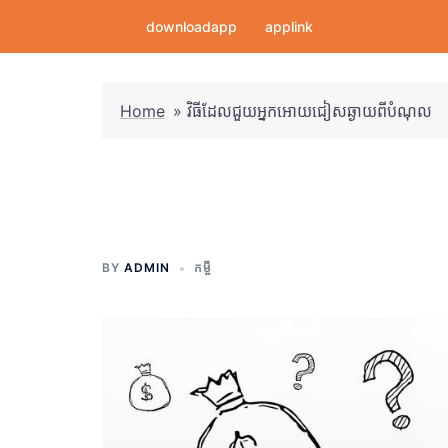
Skip
downloadapp
applink
to
content
Home
»
វិធីដែលជួយអ្នកអោយជៀសឆ្ងាយពីបំណុល
វិធីដែលជួយអ្នកអ
BY
ADMIN
កម្ចី