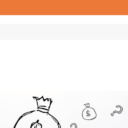
ោយជៀសឆ្ងាយពីបំណុល