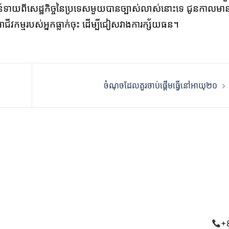
្សន៍ទាយពីសេដ្ឋកិច្ចនៃប្រទេសមួយបានច្បាស់លាស់នោះទេ ជូនកាលមា
អាជីវកម្មរបស់អ្នកធ្លាក់ចុះ ដើម្បីជៀសវាងការក្ស័យធន។
ចំណុចដែលគួរចាប់ផ្ដើមធ្វើនៅអាយុ២០
+