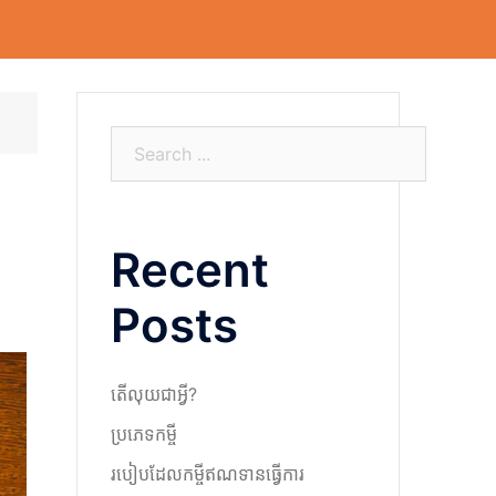
S
e
a
r
Recent
c
h
Posts
តើលុយជាអ្វី?
ប្រភេទកម្ចី
របៀបដែលកម្ចីឥណទានធ្វើការ