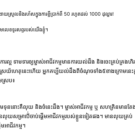
ស្រួលនិងរហ័សក្នុងការខ្ចីប្រាក់ពី 50 រហូតដល់ 1000 ដុល្លារ!
មលេខទូរសព្ទរបស់យើងខ្ញុំ។
ការល្អ ទាមទារឲ្យម្ចាស់អាជីវកម្មមានការយល់ដឹង និងចេះគ្រប់គ្រងហិរ
។ អាស្រយ័ហេតុនេះហើយ អ្នកគប្បីយល់ដឹងពីចំណុចទាំង៥ខាងក្រោមនេះក្
សមស្រប៖
ើយដើមទុននោះគឺលុយ និងចំនេះដឹង។ ម្ចាស់អាជីវកម្ម ឬ សហគ្រិនមានតែ
រូវមានលុយសម្រាបើ់ចាប់ផ្ដើមអាជីវកម្មរបស់ខ្លួនទៀតផង។ មានលុយគ្រប់
មអាជីវកម្ម។