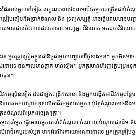
ៅក្នុងដៃរបស់អ្នកទៅទៀត លក្ខណៈពេលដែលអាជីវកម្មភាគច្រើនជាប់បំ
ៀបធៀបនឹងប្រាក់ចំណូល និង ទ្រព្យសម្បត្តិ អាចធ្វើអោយមានបញ្ហ
ោយមានផលប៉ះពាល់ដល់ការទាក់ទាញអ្នកវិនិយោគ មកដាក់វិនិយោគក្
អ្នកត្រូវត្រៀមខ្លួនជានិច្ចជាមួយបញ្ហានៅថ្ងៃខាងមុខ។ អ្នកមិនអាច
នោះទេ ជូនកាលមានធ្លាក់ មានឡើង។ អ្នកគួរមានហិរញ្ញវត្ថុបម្រុងទុ
ស័យធុន។
ម្មច្រើនទៀត ដូចជាអ្នកពង្រីកសាខា និងអ្នកបង្កើតអាជីវកម្មបន្ថែម
ិនិយោគមកបណ្ដាក់ទុនលើអាជីវកម្មរបស់អ្នក។ ប៉ុន្តែចំណូលអាចនឹង
់គ្រងចំណូលពីប្រភពផ្សេងៗគ្នា។
ាជីវកម្មរបស់អ្នក ធ្វើអោយអ្នកយល់ពីចំណូល ចំណាយ បំណុលជាដើម និ
ទោះបីអាជីវកម្មរបស់អ្នក មានដំណើរការយ៉ាងណានោះទេ អ្នកត្រូវត្រៀមខ្ល