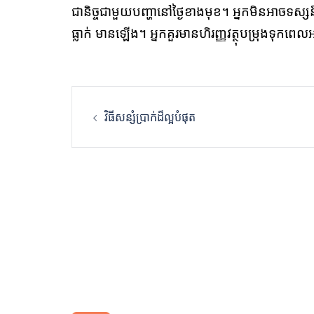
ជានិច្ចជាមួយបញ្ហានៅថ្ងៃខាងមុខ។ អ្នកមិនអាចទស
ធ្លាក់ មានឡើង។ អ្នកគួរមានហិរញ្ញវត្ថុបម្រុងទុកពេល
Post
វិធីសន្សំប្រាក់ដ៏ល្អបំផុត
navigation