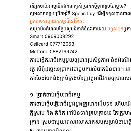
តើអ្នកចាប់អារម្មណ៍ដាក់ពាក្យសុំប្រាក់កម្ចីខ្នាតតូចដែរឬទេ?
សូមសាកល្បងប្រើកម្មវិធី Spean Luy ដើម្បីទទួលបានភាពងាយ
អ្នកអាចទាញយកកម្មវិធីនៅទីនេះ
សម្រាប់ពត៌មានបន្ថែមសូមទំនាក់ទំនងតាមរយៈ
ហ្វេសប៊ុក
ឬតា
Smart 0969009292
Cellcard 077712053
Metfone 0882169742
ការបង្កើតអាជីវកម្មមួយឲ្យមានប្រសិទ្ធភាព និងដំណើរ
វត្ថុ បើពុំដូច្នេះទេប្រាកដជាជួបការលំបាកមិនខាន
ការបែងចែកនិងគ្រប់គ្រងហិរញ្ញវត្ថុអាជីវកម្មឲ្យបាន
១. ប្រាក់ចាប់ផ្ដើមអាជីវកម្ម
ការចាប់ផ្ដើមធ្វើអាជីវម្មដំបូងត្រូវមានដើមទុន ហ
ក្ដីស្រមៃ និង គំនិត នៅមិនទាន់គ្រប់គ្រាន់ទេ តែត្
គ្រាន់ ស្របជាមួយពេលវេលាសាកសមសម្រាប់ចាប់ផ្ដើ
២. តុល្យភាពបំណុល