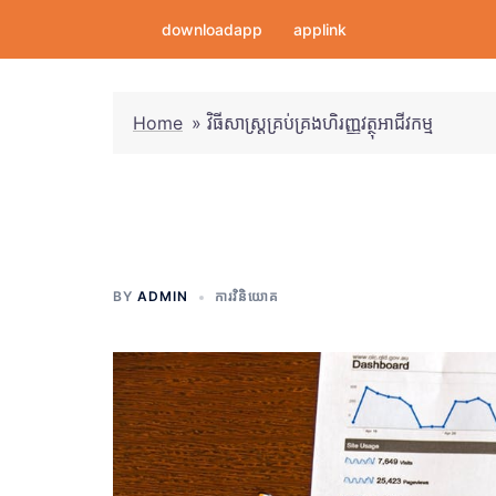
Skip
downloadapp
applink
to
content
Home
»
វិធីសាស្រ្តគ្រប់គ្រងហិរញ្ញវត្ថុអាជីវកម្ម
វិធីសាស្រ្តគ្រប់គ្រងហិ
BY
ADMIN
ការវិនិយោគ