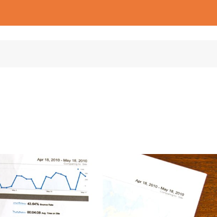
រញ្ញវត្ថុអាជីវកម្ម