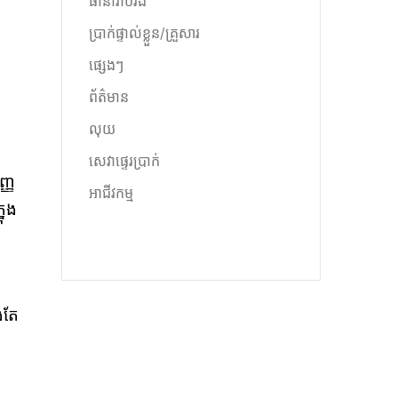
ធានារ៉ាប់រង
ប្រាក់ផ្ទាល់ខ្លួន/គ្រួសារ
ផ្សេងៗ
ព័ត៌មាន
លុយ
សេវាផ្ទេរប្រាក់
ញ្ញ
អាជីវកម្ម
នុង
ងតែ