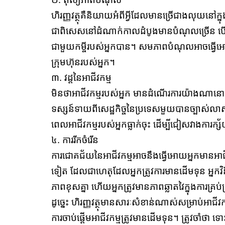
ហិរញ្ញវត្ថុគឺនិយាយអំពីអ្វីដែលមានច្រើជាងលុយន
ជាពិសេសនៅដំណាក់កាលដំបូងមានបំណុលច្រើន បើប្រ
ជាមួយកម្ចីរបស់អ្នកបាន។ សមភាពបំណុលអាចធ្វើអ
ក្រុមហ៊ុនរបស់អ្នក។
៣. វដ្តនៃអាជីវកម្ម
មិនថាអាជីវកម្មរបស់អ្នក មានដំណើរការយ៉ាងណានោះទេ 
ទស្សន៍ទាយពីសេដ្ឋកិច្ចនៃប្រទេសមួយបានច្បាស់លាស់
ពេលអាជីវកម្មរបស់អ្នកធ្លាក់ចុះ ដើម្បីជៀសវាងការក្
៤. ការរីកចំរើន
ការជោគជ័យនៃអាជីវកម្មអាចនឹងធ្វើអោយអ្នកមានអាជីវក
ទៀត ដែលជាហេតុដែលអ្នកត្រូវការមានដើមទុន អ្នកវ
ភាពខុសគ្នា ហើយអ្នកត្រូវមានភាពឆ្លាតវៃក្នុងការគ្រប
ដូច្នេះ ហិរញ្ញវត្ថុមានសារៈសំខាន់ណាស់សម្រាប់អ
ការចាប់ផ្ដើមអាជីវកម្មត្រូវមានដើមទុន។ ត្រូវចាំថា 