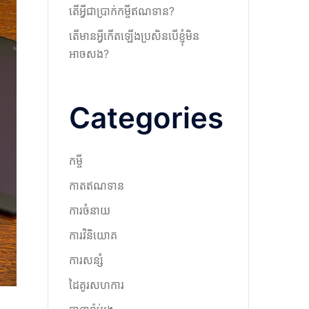
តើអ្វីជាប្រាក់កម្ចីឥណទាន?
តើមានអ្វីកើតឡើងប្រសិនបើខ្ញុំមិន
អាចសង?
Categories
កម្ចី
កាតឥណទាន
ការចំនាយ
ការវិនិយោគ
ការសន្សំ
ដៃគូរសហការ