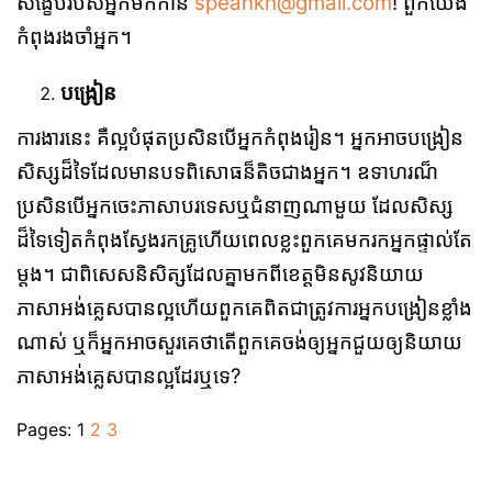
សង្ខេបរបស់អ្នកមកកាន់
speankh@gmail.com
! ពួកយើង
កំពុងរងចាំអ្នក។
បង្រៀន
ការងារនេះ គឺល្អបំផុតប្រសិនបើអ្នកកំពុងរៀន។ អ្នកអាចបង្រៀន
សិស្សដ៏ទៃដែលមានបទពិសោធន៏តិចជាងអ្នក។ ឧទាហរណ៏
ប្រសិនបើអ្នកចេះភាសាបរទេសឬជំនាញណាមួយ ដែលសិស្ស
ដ៏ទៃទៀតកំពុងស្វែងរកគ្រូហើយពេលខ្លះពួកគេមករកអ្នកផ្ទាល់តែ
ម្ដង។ ជាពិសេសនិសិត្សដែលគ្នាមកពីខេត្តមិនសូវនិយាយ
ភាសាអង់គ្លេសបានល្អហើយពួកគេពិតជាត្រូវការអ្នកបង្រៀនខ្លាំង
ណាស់ ឬក៏អ្នកអាចសួរគេថាតើពួកគេចង់ឲ្យអ្នកជួយឲ្យនិយាយ
ភាសាអង់គ្លេសបានល្អដែរឬទេ?
Pages:
1
2
3