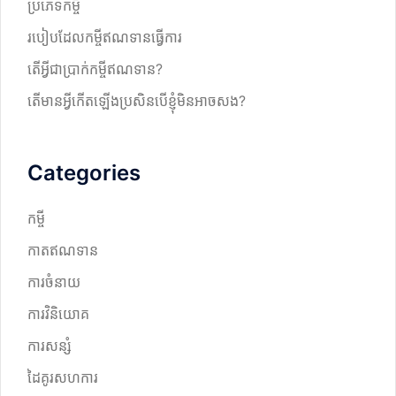
ប្រភេទកម្ចី
របៀបដែលកម្ចីឥណទានធ្វើការ
តើអ្វីជាប្រាក់កម្ចីឥណទាន?
តើមានអ្វីកើតឡើងប្រសិនបើខ្ញុំមិនអាចសង?
Categories
កម្ចី
កាតឥណទាន
ការចំនាយ
ការវិនិយោគ
ការសន្សំ
ដៃគូរសហការ