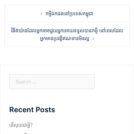
Post
កម្ចីឯកជននៅប្រទេសកម្ពុជា
navigation
វិធី៥យ៉ាងដែលអ្នកអាចជួយអ្នកអោយទទួលបានកម្ចី នៅពេលដែល
អ្នកមានប្រវត្តិឥណទានមិនល្អ
S
e
a
r
Recent Posts
c
h
តើលុយជាអ្វី?