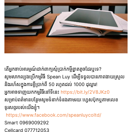
តើអ្នកចាប់អារម្មណ៍ដាក់ពាក្យសុំប្រាក់កម្ចីខ្នាតតូចដែរឬទេ?
សូមសាកល្បងប្រើកម្មវិធី Spean Luy ដើម្បីទទួលបានភាពងាយស្រួល
និងរហ័សក្នុងការខ្ចីប្រាក់ពី 50 រហូតដល់ 1000 ដុល្លារ!
អ្នកអាចទាញយកកម្មវិធីនៅទីនេះ
https://bit.ly/2V8JKz0
សម្រាប់ពត៌មានបន្ថែមសូមទំនាក់ទំនងតាមរយៈហ្វេសប៊ុកឬតាមលេខ
ទូរសព្ទរបស់យើងខ្ញុំ។
https://www.facebook.com/speanluycoltd/
Smart 0969009292
Cellcard 077712053