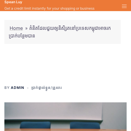
Spean Luy
Skip
Get a credit limit instantly for your shopping or business
to
content
Home
»
គំនិតដែលជួយឲ្យនិសិ្សតនៅប្រទេសកម្ពុជាអាចរក
ប្រាក់បន្ថែមបាន
គំនិតដែលជួយឲ្យនិសិ្សតនៅប្រទេស
កម្ពុជាអាចរកប្រាក់បន្ថែមបាន
BY
ADMIN
ប្រាក់ផ្ទាល់ខ្លួន/គ្រួសារ