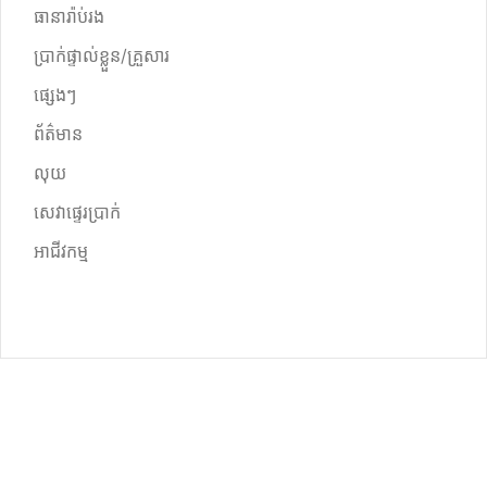
ធានារ៉ាប់រង
ប្រាក់ផ្ទាល់ខ្លួន/គ្រួសារ
ផ្សេងៗ
ព័ត៌មាន
លុយ
សេវាផ្ទេរប្រាក់
អាជីវកម្ម