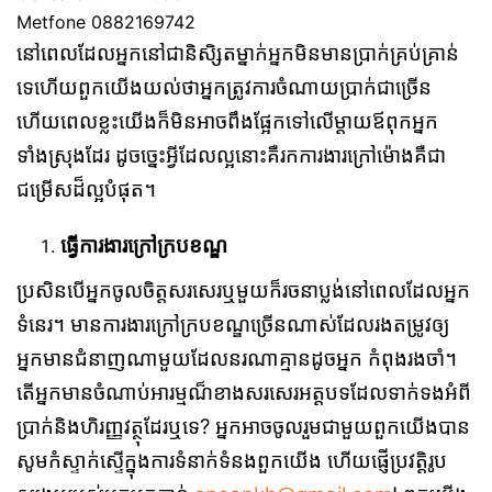
Metfone 0882169742
នៅពេលដែលអ្នកនៅជានិសិ្សតម្នាក់អ្នកមិនមានប្រាក់គ្រប់គ្រាន់
ទេហើយពួកយើងយល់ថាអ្នកត្រូវការចំណាយប្រាក់ជាច្រើន
ហើយពេលខ្លះយើងក៏មិនអាចពឹងផ្អែកទៅលើម្ដាយឪពុកអ្នក
ទាំងស្រុងដែរ ដូចច្នេះអ្វីដែលល្អនោះគឺរកការងារក្រៅម៉ោងគឺជា
ជម្រើសដ៏ល្អបំផុត។
ធ្វើការងារក្រៅក្របខណ្ឌ
ប្រសិនបើអ្នកចូលចិត្តសរសេរឬមួយក៏រចនាប្លង់នៅពេលដែលអ្នក
ទំនេរ។ មានការងារក្រៅក្របខណ្ឌច្រើនណាស់ដែលរងតម្រូវឲ្យ
អ្នកមានជំនាញណាមួយដែលនរណាគ្មានដូចអ្នក កំពុងរងចាំ។
តើអ្នកមានចំណាប់អារម្មណ៏ខាងសរសេរអត្តបទដែលទាក់ទងអំពី
ប្រាក់និងហិរញ្ញវត្ថុដែរឬទេ? អ្នកអាចចូលរួមជាមួយពួកយើងបាន
សូមកំស្ទាក់ស្ទើក្នុងការទំនាក់ទំនងពួកយើង ហើយផ្ញើប្រវត្តិរូប