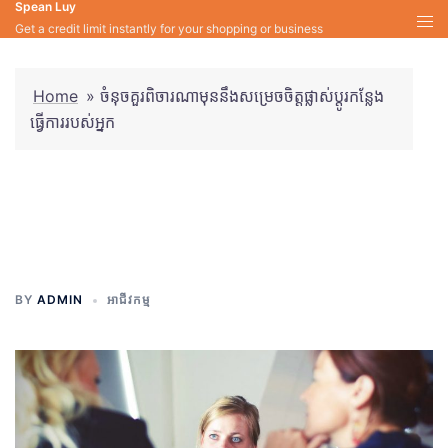
Spean Luy
Skip
Get a credit limit instantly for your shopping or business
to
content
Home
»
ចំនុចគួរពិចារណាមុននឹងសម្រេចចិត្តផ្លាស់ប្តូរកន្លែង
ធ្វើការរបស់អ្នក
ចំនុចគួរពិចារណាមុននឹងសម្រេចចិត្ត
ផ្លាស់ប្តូរកន្លែងធ្វើការរបស់អ្នក
BY
ADMIN
អាជីវកម្ម