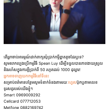
តើអ្នកចាប់អារម្មណ៍ដាក់ពាក្យសុំប្រាក់កម្ចីខ្នាតតូចដែរឬទេ?
សូមសាកល្បងប្រើកម្មវិធី Spean Luy ដើម្បីទទួលបានភាពងាយស្រួល
និងរហ័សក្នុងការខ្ចីប្រាក់ពី 50 រហូតដល់ 1000 ដុល្លារ!
អ្នកអាចទាញយកកម្មវិធីនៅទីនេះ
សម្រាប់ពត៌មានបន្ថែមសូមទំនាក់ទំនងតាមរយៈ
ហ្វេស
ប៊ុកឬតាមលេខ
ទូរសព្ទរបស់យើងខ្ញុំ។
Smart 0969009292
Cellcard 077712053
Metfone 0882169742