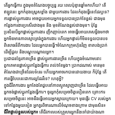
តើអ្នកធ្វើការ ក្នុងមុខតំណែងបច្ចុប្បន្ន រយៈពេលប៉ុន្មានឆ្នាំមកហើយ? តើ
ឥឡូវនេះ អ្នកកំពុងស្រេ្តសខ្លាំង ជាមួយការងារ ដែលកំពុងធ្វើនេះដែរឬទេ?​
ការផ្លាស់ប្តូរការងារ អាចជួយអោយអ្នកទទួលបានប្រាក់ខែខ្ពស់ ជាងមុន
កន្លែងការងារប្រសើរជាងមុន និង មុខតំណែងខ្ពស់ជាងមុន។ ប៉ុន្តែ
ប្រសិនបើអ្នកផ្លាស់ប្តូរការងារ ញឹកញាប់ពេក អាចធ្វើអោយគេសម្លឹងមកថា
អ្នកមិនមានភាពស្មោះត្រង់ក្នុងការងារ ហើយអ្នកផ្ទាល់ក៏មិនទទួលបានបទ
ពិសោធន៏ពីការងារ ដែលអ្នកបានធ្វើ។ចំណែកក្រុមហ៊ុនវិញ ខាតបង់ប្រាក់
ដើម្បីជួល និងបណ្តុះបណ្តាលអ្នក។
ប្រជាជនខ្មែរភាគច្រើន ផ្លាស់ប្តូរការងារច្រើន ហើយក្នុងចំណោមនោះ
ពួកគេមានផ្លាស់ប្តូរកន្លែងធ្វើការ រាល់៦ខែម្តង។ ប្រាកដណាស់ មានមុខ
តំណែងជាច្រើនដែលទំនេរ ហើយអ្នកអាចរកបានដោយងាយ ក៏ប៉ុន្តែ តើ
ការធ្វើបែបនេះជាការល្អដែររឺទេ? ហេតុអ្វី?
ក្នុងជីវិតការងារ អ្នកតែងតែជួបនៅភាពស្មុគស្មាញជាច្រើន ដែលធ្វើអោយ
អ្នកចង់ផ្លាស់ប្តូរកន្លែងធ្វើការ។ ចូរអ្នកកុំសម្រេចចិត្តលឿនពេក ព្រោះការ
សម្រេចចិត្តនេះ អាចនឹងធ្វើអោយអ្នកស្តាយក្រោយ។ មុនផ្ញើរ CV របស់អ្នក
ទៅកន្លែងមួយទៀត អ្នកគួរពិចារណាលើចំណុចខាងក្រោម ជាមុនសិន៖​
ជីវិតផ្ទាល់ខ្លួនរបស់អ្នក៖
តើជីវភាពរបស់គ្រួសារអ្នកនឹងទៅជាយ៉ាងណា