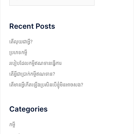
e
a
r
Recent Posts
c
h
តើលុយជាអ្វី?
ប្រភេទកម្ចី
របៀបដែលកម្ចីឥណទានធ្វើការ
តើអ្វីជាប្រាក់កម្ចីឥណទាន?
តើមានអ្វីកើតឡើងប្រសិនបើខ្ញុំមិនអាចសង?
Categories
កម្ចី