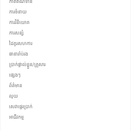
កាតឥណទាន
ការចំនាយ
ការវិនិយោគ
ការសន្សំ
ដៃគូរសហការ
ធានារ៉ាប់រង
ប្រាក់ផ្ទាល់ខ្លួន/គ្រួសារ
ផ្សេងៗ
ព័ត៌មាន
លុយ
សេវាផ្ទេរប្រាក់
អាជីវកម្ម