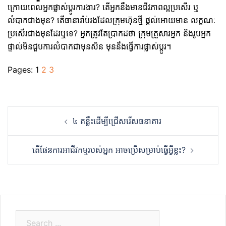
ក្រោយពេលអ្នកផ្លាស់ប្តូរការងារ?​ តើអ្នកនឹងមានជីវភាពល្អប្រសើរ ឬ
លំបាកជាងមុន?​ តើធានារ៉ាប់រងដែលក្រុមហ៊ុនថ្មី ផ្តល់អោយមាន លក្ខណៈ
ប្រសើរជាងមុនដែរឬទេ?​ អ្នកត្រូវតែប្រាកដថា ក្រុមគ្រួសារអ្នក និងរូបអ្នក
ផ្ទាល់មិនជួបការលំបាកជាមុនសិន មុននឹងធ្វើការផ្លាស់ប្តូរ។
Pages:
1
2
3
Post
៤ គន្លឹះដើម្បីជ្រើសរើសធនាគារ
navigation
តើផែនការអាជីវកម្មរបស់អ្នក អាចប្រើសម្រាប់ធ្វើអ្វីខ្លះ?
S