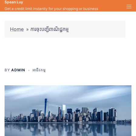
Spean Luy
Skip
Get a credit limit instantly for your shopping or business
to
content
Home
»
ការចុះបញ្ជីពាណិជ្ជកម្ម
ការចុះបញ្ជីពាណិជ្ជកម្ម
BY
ADMIN
អាជីវកម្ម