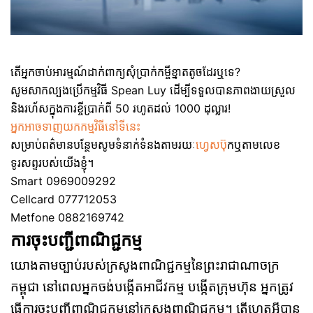
តើអ្នកចាប់អារម្មណ៍ដាក់ពាក្យសុំប្រាក់កម្ចីខ្នាតតូចដែរឬទេ?
សូមសាកល្បងប្រើកម្មវិធី Spean Luy ដើម្បីទទួលបានភាពងាយស្រួល
និងរហ័សក្នុងការខ្ចីប្រាក់ពី 50 រហូតដល់ 1000 ដុល្លារ!
អ្នកអាចទាញយកកម្មវិធីនៅទីនេះ
សម្រាប់ពត៌មានបន្ថែមសូមទំនាក់ទំនងតាមរយៈ
ហ្វេសប៊ុ
កឬតាមលេខ
ទូរសព្ទរបស់យើងខ្ញុំ។
Smart 0969009292
Cellcard 077712053
Metfone 0882169742
ការចុះបញ្ជីពាណិជ្ជកម្ម
យោងតាមច្បាប់របស់ក្រសូងពាណិជ្ជកម្មនៃព្រះរាជាណាចក្រ
កម្ពុជា នៅពេលអ្នកចង់បង្កើតអាជីវកម្ម បង្កើតក្រុមហ៊ុន អ្នកត្រូវ
ធ្វើការចុះបញ្ជីពាណិជ្ជកម្មនៅក្រសួងពាណិជ្ជកម្ម។ តើហេតុអ្វីបាន