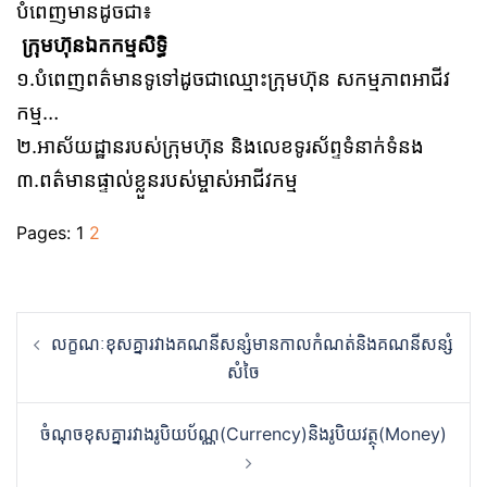
បំពេញមានដូចជា៖
ក្រុមហ៊ុនឯកកម្មសិទ្ធិ
១.បំពេញពត៌មានទូទៅដូចជាឈ្មោះក្រុមហ៊ុន សកម្មភាពអាជីវ
កម្ម…
២.អាស័យដ្ឋានរបស់ក្រុមហ៊ុន និងលេខទូរស័ព្ទទំនាក់ទំនង
៣.ពត៌មានផ្ទាល់ខ្លួនរបស់ម្ចាស់អាជីវកម្ម
Pages:
1
2
Post
លក្ខណៈខុសគ្នារវាងគណនីសន្សំមានកាលកំណត់និងគណនីសន្សំ
navigation
សំចៃ
ចំណុចខុសគ្នារវាងរូបិយប័ណ្ណ(Currency)និងរូបិយវត្ថុ(Money)