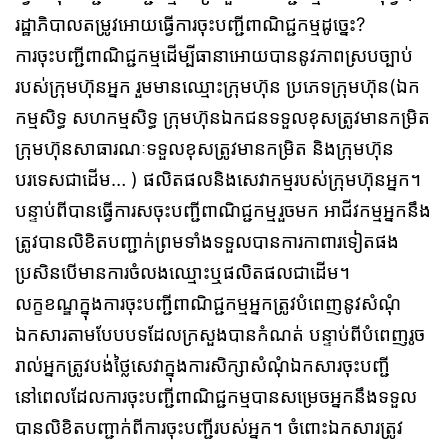
រដ្ឋាភិបាលតម្រូវអោយធ្វើការចុះបញ្ជីពាណិជ្ជកម្មដូច្នេះ?
ការចុះបញ្ជីពាណិជ្ជកម្មដើម្បីធានាអោយបាននូវភាពស្របច្បាប់
របស់ក្រុមហ៊ុនអ្នក រួមមានឈ្មោះក្រុមហ៊ុន ប្រភេទក្រុមហ៊ុន(ឯក
កម្មសិទ្ធ សហកម្មសិទ្ធ ក្រុមហ៊ុនឯកជនទទួលខុសត្រូវមានកម្រិត
ក្រុមហ៊ុនសាធារណៈទទួលខុសត្រូវមានកម្រិត និងក្រុមហ៊ុន
បរទេសជាដើម… ) ផលិតផលនិងសេវាកម្មរបស់ក្រុមហ៊ុនអ្នក។
បន្ទាប់ពីបានធ្វើការសចុះបញ្ជីពាណិជ្ជកម្មរួចមក អាជីវកម្មអ្នកនឹង
ត្រូវបានលិខិតបញ្ជាក់ព្រមទាំងទទួលបានការកាពារទៀតផង
ប្រសិនបើមានការចំលងឈ្មោះឬផលិតផលជាដើម។
លក្ខខណ្ឌក្នុងការចុះបញ្ជីពាណិជ្ជកម្មអ្នកត្រូវបំពេញនូវសំណុំ
ឯកសារតាមបែបបទដែលក្រសួងបានកំណត់ បន្ទាប់ពីបំពេញរូច
រាល់អ្នកត្រូវបង់ថ្លៃសេវាក្នុងការសិក្សាសំណុំឯកសារចុះបញ្ជី
នៅពេលដែលការចុះបញ្ជីពាណិជ្ជកម្មបានសម្រេចអ្នកនឹងទទួល
បានលិខិតបញ្ជាក់ពីការចុះបញ្ជីរបស់អ្នក។ ចំពោះឯកសារត្រូវ