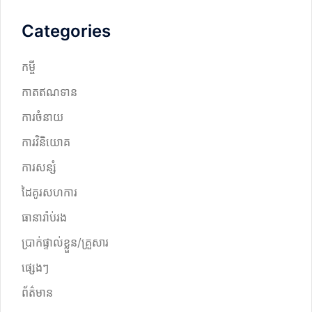
Categories
កម្ចី
កាតឥណទាន
ការចំនាយ
ការវិនិយោគ
ការសន្សំ
ដៃគូរសហការ
ធានារ៉ាប់រង
ប្រាក់ផ្ទាល់ខ្លួន/គ្រួសារ
ផ្សេងៗ
ព័ត៌មាន