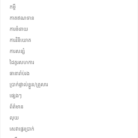
កម្ចី
កាតឥណទាន
ការចំនាយ
ការវិនិយោគ
ការសន្សំ
ដៃគូរសហការ
ធានារ៉ាប់រង
ប្រាក់ផ្ទាល់ខ្លួន/គ្រួសារ
ផ្សេងៗ
ព័ត៌មាន
លុយ
សេវាផ្ទេរប្រាក់