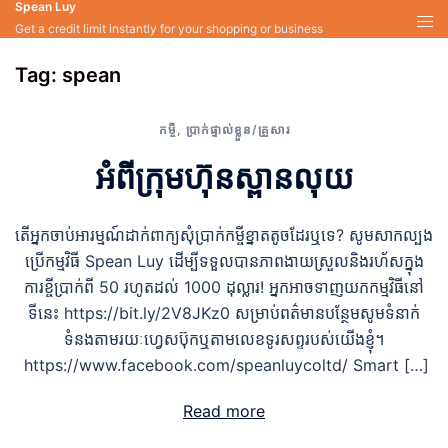
Spean Luy
Skip
Get a credit limit instantly for your shopping or business
to
content
Tag:
spean
កម្ចី
,
ប្រាក់ផ្ទាល់ខ្លួន/គ្រួសារ
អំពីក្រុមហ៊ុនស្ពានលុយ
តើអ្នកចាប់អារម្មណ៍ដាក់ពាក្យសុំប្រាក់កម្ចីខ្នាតតូចដែរឬទេ? សូមសាកល្បង
ប្រើកម្មវិធី Spean Luy ដើម្បីទទួលបានភាពងាយស្រួលនិងរហ័សក្នុង
ការខ្ចីប្រាក់ពី 50 រហូតដល់ 1000 ដុល្លារ! អ្នកអាចទាញយកកម្មវិធីនៅ
ទីនេះ https://bit.ly/2V8JKz0 សម្រាប់ពត៌មានបន្ថែមសូមទំនាក់
ទំនងតាមរយៈហ្វេសប៊ុកឬតាមលេខទូរសព្ទរបស់យើងខ្ញុំ។
https://www.facebook.com/speanluycoltd/ Smart […]
Read more