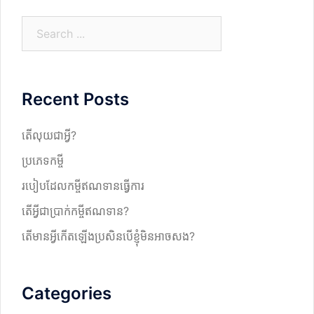
S
e
a
r
Recent Posts
c
h
តើលុយជាអ្វី?
ប្រភេទកម្ចី
របៀបដែលកម្ចីឥណទានធ្វើការ
តើអ្វីជាប្រាក់កម្ចីឥណទាន?
តើមានអ្វីកើតឡើងប្រសិនបើខ្ញុំមិនអាចសង?
Categories