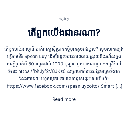
ផ្សេងៗ
តើពួកយើងជានរណា?
តើអ្នកចាប់អារម្មណ៍ដាក់ពាក្យសុំប្រាក់កម្ចីខ្នាតតូចដែរឬទេ? សូមសាកល្បង
ប្រើកម្មវិធី Spean Luy ដើម្បីទទួលបានភាពងាយស្រួលនិងរហ័សក្នុង
ការខ្ចីប្រាក់ពី 50 រហូតដល់ 1000 ដុល្លារ! អ្នកអាចទាញយកកម្មវិធីនៅ
ទីនេះ https://bit.ly/2V8JKz0 សម្រាប់ពត៌មានបន្ថែមសូមទំនាក់
ទំនងតាមរយៈហ្វេសប៊ុកឬតាមលេខទូរសព្ទរបស់យើងខ្ញុំ។
https://www.facebook.com/speanluycoltd/ Smart […]
Read more