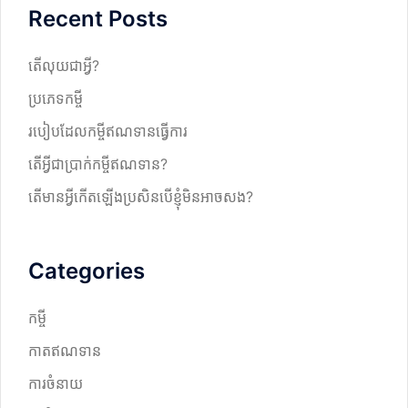
Recent Posts
c
h
តើលុយជាអ្វី?
ប្រភេទកម្ចី
របៀបដែលកម្ចីឥណទានធ្វើការ
តើអ្វីជាប្រាក់កម្ចីឥណទាន?
តើមានអ្វីកើតឡើងប្រសិនបើខ្ញុំមិនអាចសង?
Categories
កម្ចី
កាតឥណទាន
ការចំនាយ