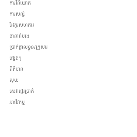
ការវិនិយោគ
ការសន្សំ
ដៃគូរសហការ
ធានារ៉ាប់រង
ប្រាក់ផ្ទាល់ខ្លួន/គ្រួសារ
ផ្សេងៗ
ព័ត៌មាន
លុយ
សេវាផ្ទេរប្រាក់
អាជីវកម្ម