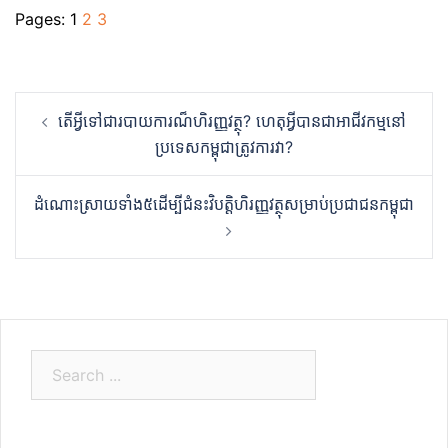
Pages:
1
2
3
Post
តើអ្វីទៅជារបាយការណ៏ហិរញ្ញវត្ថុ?​ ហេតុអ្វីបានជាអាជីវកម្មនៅ
navigation
ប្រទេសកម្ពុជាត្រូវការវា?
ដំណោះស្រាយទាំង៥ដើម្បីជំនះវិបត្តិហិរញ្ញវត្ថុសម្រាប់ប្រជាជនកម្ពុជា
S
e
a
r