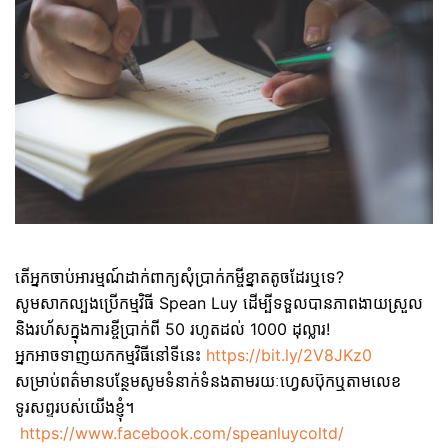
តើអ្នកចាប់អារម្មណ៍ដាក់ពាក្យសុំប្រាក់កម្ចីខ្នាតតូចដែរឬទេ?
សូមសាកល្បងប្រើកម្មវិធី Spean Luy ដើម្បីទទួលបានភាពងាយស្រួល
និងរហ័សក្នុងការខ្ចីប្រាក់ពី 50 រហូតដល់ 1000 ដុល្លារ!
អ្នកអាចទាញយកកម្មវិធីនៅទីនេះ
https://bit.ly/2V8JKz0
សម្រាប់ពត៌មានបន្ថែមសូមទំនាក់ទំនងតាមរយៈហ្វេសប៊ុកឬតាមលេខ
ទូរសព្ទរបស់យើងខ្ញុំ។
https://www.facebook.com/speanluycoltd/