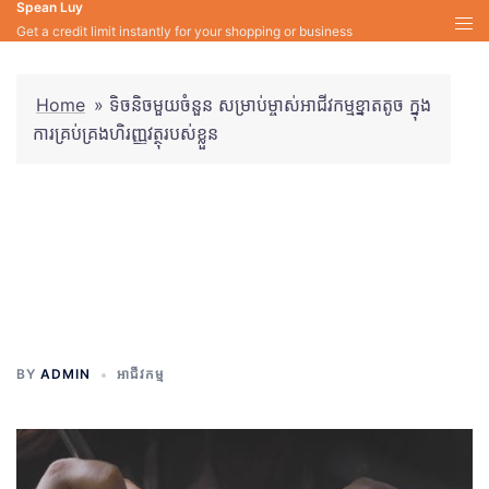
Spean Luy
Skip
Get a credit limit instantly for your shopping or business
to
content
Home
»
ទិចនិចមួយចំនួន សម្រាប់ម្ចាស់អាជីវកម្មខ្នាតតូច ក្នុង
ការគ្រប់គ្រងហិរញ្ញវត្ថុរបស់ខ្លួន
ទិចនិចមួយចំនួន សម្រាប់ម្ចាស់អាជីវ
កម្មខ្នាតតូច ក្នុងការគ្រប់គ្រងហិរញ្ញវត្ថុ
របស់ខ្លួន
BY
ADMIN
អាជីវកម្ម