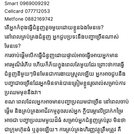
Smart 0969009292
Cellcard 077712053
Metfone 0882169742
តើអ្នកកំពុងធ្វើជំនួញតូចមួយដោយខ្លួនឯងមែនទេ?
នៅពេលគ្រប់គ្រងជំនួញ អ្នកជួបប្រទះនឹងបញ្ហាច្រើនណាស់
មែនទេ?
ការចាប់ផ្ដើមបើកធ្វើជំនួញដោយផ្ទាល់អាចធ្វើអោយអ្នកមាន
អារម្មណ៏រំភើប ហើយក៏ភ័យក្នុងពេលតែមួយដែរ ព្រោះថាការធ្វើ
ជំនួញនីមួយៗមិនមែនជាការងាយស្រួលឡើយ អ្នកអាចជួបនឹង
បញ្ហាជាចច្រើនដែរអ្នកមិនទាន់បានត្រៀមខ្លួនរួចរាល់សម្រាប់ការ
ប្រឈមមុខនឹងវា។
ខណៈពេលដែលអ្នកអាចមានបញ្ហាប្រឈមជាច្រើន នៅពេលចាប់
ផ្តើម និងគ្រប់គ្រងអាជីវកម្មតូចរបស់អ្នក ក្តីបារម្ភលើប្រាក់កម្រៃ
អាចជា បញ្ហាប្រឈមមួយដ៏ធំ សម្រាប់អ្នកជំនួញគ្រប់រូប មិនថា
ជាក្រុមហ៊ុនធំ ឬតូចឡើយ។ ការគ្រប់គ្រងហិរញ្ញវត្ថុត្រឹមត្រូវ គឺ