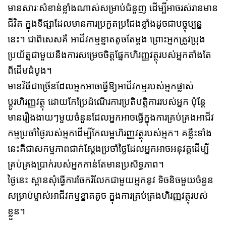
មានសារៈសំខាន់ខ្លាំងណាស់សម្រាប់ជំនួញ ដើម្បីអាចរស់រានមាន
ជីវិត ក្នុងទីផ្សាដែលមានការប្រកួតប្រជែងខ្លាំងដូចជាបច្ចុប្បន្ន
នេះ។ ជាពិសេសគឺ អាជីវកម្មខ្នាតតូចតែម្តង ព្រោះអ្នកត្រូវប្រុង
ប្រយ័ត្នជាមួយនឹងការសម្រេចចិត្តផ្នែកហិរញ្ញវត្ថុរបស់អ្នកតាំងតែ
ពីដើមដំបូង។
មានវិធីជាច្រើនដែលអ្នកអាចធ្វើឱ្យអាជីវកម្មរបស់អ្នកផ្លាស់
ប្តូរហិរញ្ញវត្ថុ ដោយកែប្រែដំណើរការប្រតិបត្តិការរបស់អ្នក ប៉ុន្តែ
មានរឿងងាយៗមួយចំនួនដែលអ្នកអាចធ្វើក្នុងការគ្រប់គ្រងអាជីវ
កម្មប្រចាំថ្ងៃរបស់អ្នកដើម្បីកែលម្អហិរញ្ញវត្ថុរបស់អ្នក។ គន្លឹះទាំង
នេះគឺជាសកម្មភាពជាក់ស្តែងប្រចាំថ្ងៃដែលអ្នកអាចអនុវត្តដើម្បី
គ្រប់គ្រងប្រាក់របស់អ្នកកាន់តែមានប្រសិទ្ធភាព។
ថ្ងៃនេះ ស្ពានសុំធ្វើការចែករំលែកជាមួយអ្នកនូវ ទិចនិចមួយចំនួន
សម្រាប់ម្ចាស់អាជីវកម្មខ្នាតតូច ក្នុងការគ្រប់គ្រងហិរញ្ញវត្ថុរបស់
ខ្លួន។