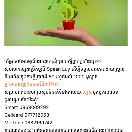
តើអ្នកចាប់អារម្មណ៍ដាក់ពាក្យសុំប្រាក់កម្ចីខ្នាតតូចដែរឬទេ?
សូមសាកល្បងប្រើកម្មវិធី Spean Luy ដើម្បីទទួលបានភាពងាយស្រួល
និងរហ័សក្នុងការខ្ចីប្រាក់ពី 50 រហូតដល់ 1000 ដុល្លារ!
អ្នកអាចទាញយកកម្មវិធីនៅទីនេះ
សម្រាប់ពត៌មានបន្ថែមសូមទំនាក់ទំនងតាមរយៈ
ហ្វេស
ប៊ុកឬតាមលេខ
ទូរសព្ទរបស់យើងខ្ញុំ។
Smart 0969009292
Cellcard 077712053
Metfone 0882169742
នាពេលបច្ចុប្បន្ន ប្រព័ន្ធធនាគារបានជួយសម្រួលដល់ជីវភាពរស់នៅរបស់