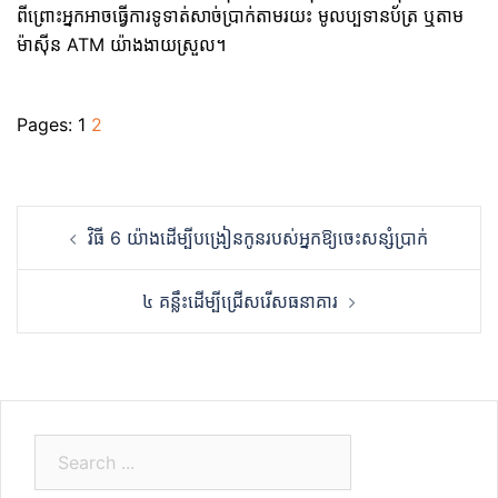
ពីព្រោះអ្នកអាចធ្វើការទូទាត់សាច់ប្រាក់តាមរយះ មូលប្បទានប័ត្រ ឬតាម
ម៉ាស៊ីន ATM យ៉ាងងាយស្រួល។
Pages:
1
2
Post
វិធី 6 យ៉ាងដើម្បីបង្រៀនកូនរបស់អ្នកឱ្យចេះសន្សំប្រាក់
navigation
៤ គន្លឹះដើម្បីជ្រើសរើសធនាគារ
S
e