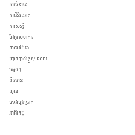
ការចំនាយ
ការវិនិយោគ
ការសន្សំ
ដៃគូរសហការ
ធានារ៉ាប់រង
ប្រាក់ផ្ទាល់ខ្លួន/គ្រួសារ
ផ្សេងៗ
ព័ត៌មាន
លុយ
សេវាផ្ទេរប្រាក់
អាជីវកម្ម