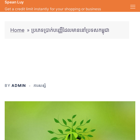
Spean Luy
Skip
Get a credit limit instantly for your shopping or business
to
content
Home
»
ប្រភេទប្រាក់បញ្ញើដែលមាននៅប្រទសកម្ពុជា
ប្រភេទប្រាក់បញ្ញើដែលមាននៅ
ប្រទសកម្ពុជា
BY
ADMIN
ការសន្សំ