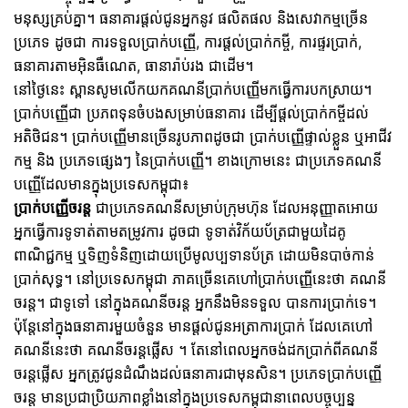
មនុស្សគ្រប់គ្នា។ ធនាគារផ្តល់ជូនអ្នកនូវ ផលិតផល និងសេវាកម្មច្រើន
ប្រភេទ ដូចជា ការទទួលប្រាក់បញ្ញើ, ការផ្តល់ប្រាក់កម្ចី, ការផ្ទរប្រាក់,
ធនាគារតាមអ៊ិនធឺណេត, ធានារ៉ាប់រង ជាដើម។
នៅថ្ងៃនេះ ស្ពានសូមលើកយកគណនីប្រាក់បញ្ញើមកធ្វើការបកស្រាយ។
ប្រាក់បញ្ញើជា ប្រភពទុនចំបងសម្រាប់ធនាគារ ដើម្បីផ្តល់ប្រាក់កម្ចីដល់
អតិថិជន។ ប្រាក់បញ្ញើមានច្រើនរូបភាពដូចជា ប្រាក់បញ្ញើផ្ទាល់ខ្លួន ឬអាជីវ
កម្ម និង ប្រភេទផ្សេងៗ នៃប្រាក់បញ្ញើ។ ខាងក្រោមនេះ ជាប្រភេទគណនី
បញ្ញើដែលមានក្នុងប្រទេសកម្ពុជា៖
ប្រាក់បញ្ញើចរន្ត
ជាប្រភេទគណនីសម្រាប់ក្រុមហ៊ុន ដែលអនុញ្ញាតអោយ
អ្នកធ្វើការទូទាត់តាមតម្រូវការ ដូចជា ទូទាត់វិក័យប័ត្រជាមួយដៃគូ
ពាណិជ្ជកម្ម ឬទិញទំនិញដោយប្រើមូលប្បទានប័ត្រ ដោយមិនបាច់កាន់
ប្រាក់សុទ្ធ។ នៅប្រទេសកម្ពុជា ភាគច្រើនគេហៅប្រាក់បញ្ញើនេះថា គណនី
ចរន្ត។ ជាទូទៅ នៅក្នុងគណនីចរន្ត អ្នកនឹងមិនទទួល បានការប្រាក់ទេ។
ប៉ុន្តែនៅក្នុងធនាគារមួយចំនួន មានផ្តល់ជូនអត្រាការប្រាក់ ដែលគេហៅ
គណនីនេះថា គណនីចរន្តផ្លើស ។​ តែនៅពេលអ្នកចង់ដកប្រាក់ពីគណនី
ចរន្តផ្លើស អ្នកត្រូវជូនដំណឹងដល់ធនាគារជាមុនសិន។ ប្រភេទប្រាក់បញ្ញើ
ចរន្ត មានប្រជាប្រិយភាពខ្លាំងនៅក្នុងប្រទេសកម្ពុជានាពេលបច្ចុប្បន្ន