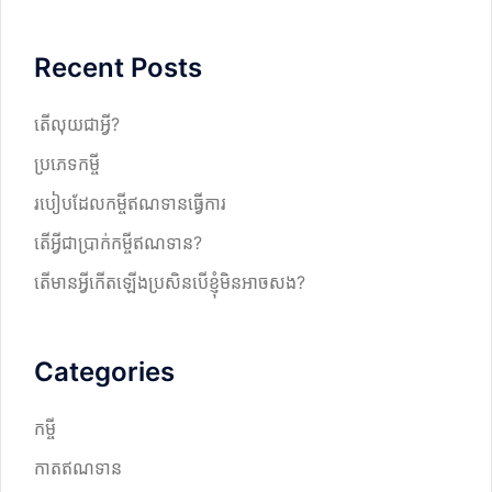
a
r
Recent Posts
c
h
តើលុយជាអ្វី?
ប្រភេទកម្ចី
របៀបដែលកម្ចីឥណទានធ្វើការ
តើអ្វីជាប្រាក់កម្ចីឥណទាន?
តើមានអ្វីកើតឡើងប្រសិនបើខ្ញុំមិនអាចសង?
Categories
កម្ចី
កាតឥណទាន