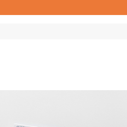
តម្កល់អ្វីខ្លះ?