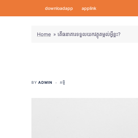
Skip
downloadapp
applink
to
content
Home
»
តើធនាគារទទួលយកវត្ថុតម្កល់អ្វីខ្លះ?
តើធនាគារទទួលយកវត្ថុ
BY
ADMIN
កម្ចី