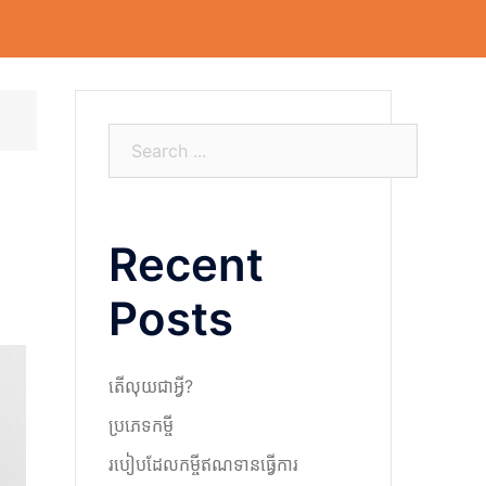
S
e
a
r
Recent
c
h
Posts
តើលុយជាអ្វី?
ប្រភេទកម្ចី
របៀបដែលកម្ចីឥណទានធ្វើការ