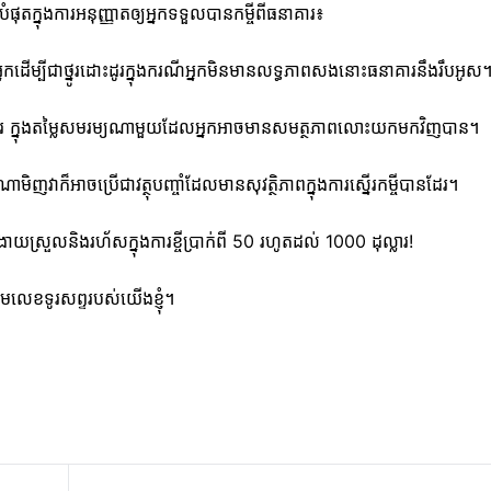
បំផុតក្នុងការអនុញ្ញាតឲ្យអ្នកទទួលបានកម្ចីពីធនាគារ៖
្នកដើម្បីជាថ្នូរដោះដូរក្នុងករណីអ្នកមិនមានលទ្ធភាពសងនោះធនាគារនឹងរឹបអូស
នកបានដែរ ក្នុងតម្លៃសមរម្យណាមួយដែលអ្នកអាចមានសមត្ថភាពលោះយកមកវិញបាន។
ិញវាក៏អាចប្រើជាវត្ថុបញ្ចាំដែលមានសុវត្ថិភាពក្នុងការស្នើរកម្ចីបានដែរ។
ស្រួលនិងរហ័សក្នុងការខ្ចីប្រាក់ពី 50 រហូតដល់ 1000 ដុល្លារ!
មលេខទូរសព្ទរបស់យើងខ្ញុំ។