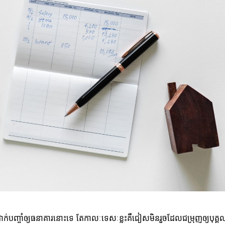
ួនទៅដាក់បញ្ចាំឲ្យធនាគារនោះទេ តែកាលៈទេសៈខ្លះគឺជៀសមិនរួចដែលជម្រុញឲ្យបុគ្គ