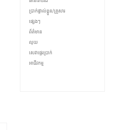
ធានារ៉ាប់រង
ប្រាក់ផ្ទាល់ខ្លួន/គ្រួសារ
។
ផ្សេងៗ
ព័ត៌មាន
លុយ
សេវាផ្ទេរប្រាក់
អាជីវកម្ម