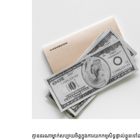
គ្មាននរណាម្នាក់សប្បាយចិត្តក្នុងការយកកម្មសិទ្ធផ្ទាល់ខ្ល