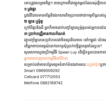
នោះត្រូវសម្រេចចិត្ត។ ខាងក្រោមគឺជាវត្ថុតម្កល់ដែលសុវត្ថិភាព
១ ប្លង់ផ្ទះ
ប្លង់ដីដែលមានតម្លៃនិងឯកសារពិតប្រាកដថាជាកម្មសិទ្ធរបស់អ
២ ឡាន ឬម៉ូតូ
ក្រៅពីផ្ទះនិងដី​ អ្នកក៏អាចដាក់បញ្ចាំឡានឬម៉ូតូរបស់អ្
៣ ប្រាក់បញ្ញើមានកាលកំណត់
វត្ថុបញ្ចាំមួយនេះប្រហែលជាមិនសូវនិយមទេ នៅកម្ពុជា យ៉ាងណាម
តើអ្នកចាប់អារម្មណ៍ដាក់ពាក្យសុំប្រាក់កម្ចីខ្នាតតូចដែរឬទេ?
សូមសាកល្បងប្រើកម្មវិធី Spean Luy ដើម្បីទទួលបានភាពងាយ
អ្នកអាចទាញយកកម្មវិធីនៅទីនេះ
សម្រាប់ពត៌មានបន្ថែមសូមទំនាក់ទំនងតាមរយៈ
ហ្វេសប៊ុក
ឬតា
Smart 0969009292
Cellcard 077712053
Metfone 0882169742
Post