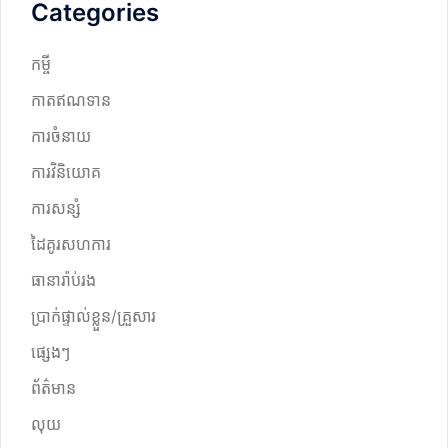
Categories
កម្ចី
កាតឥណទាន
ការចំនាយ
ការវិនិយោគ
ការសន្សំ
ដៃគូរសហការ
ធានារ៉ាប់រង
ប្រាក់ផ្ទាល់ខ្លួន/គ្រួសារ
ផ្សេងៗ
ព័ត៌មាន
លុយ