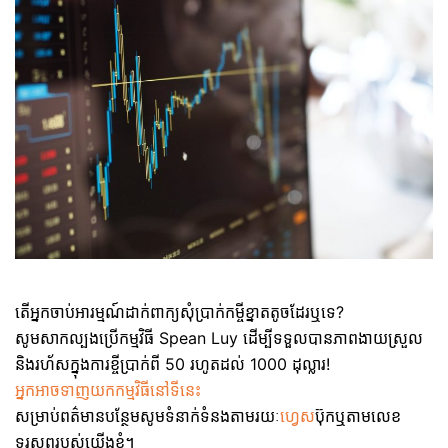
តើអ្នកចាប់អារម្មណ៍ដាក់ពាក្យសុំប្រាក់កម្ចីខ្នាតតូចដែរឬទេ?
សូមសាកល្បងប្រើកម្មវិធី Spean Luy ដើម្បីទទួលបានភាពងាយស្រួល
និងរហ័សក្នុងការខ្ចីប្រាក់ពី 50 រហូតដល់ 1000 ដុល្លារ!
អ្នកអាចទាញយកកម្មវិធីនៅទីនេះ
សម្រាប់ពត៌មានបន្ថែមសូមទំនាក់ទំនងតាមរយៈ
ហ្វេស
ប៊ុកឬតាមលេខ
ទូរសព្ទរបស់យើងខ្ញុំ។