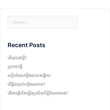
S
e
a
r
Recent Posts
c
h
តើលុយជាអ្វី?
ប្រភេទកម្ចី
របៀបដែលកម្ចីឥណទានធ្វើការ
តើអ្វីជាប្រាក់កម្ចីឥណទាន?
តើមានអ្វីកើតឡើងប្រសិនបើខ្ញុំមិនអាចសង?