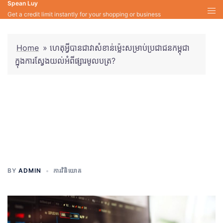
Spean Luy
Skip
Get a credit limit instantly for your shopping or business
to
content
Home
»
ហេតុអ្វីបានជាវាសំខាន់ម្ល៉េះសម្រាប់ប្រជាជនកម្ពុជា
ក្នុងការស្វែងយល់អំពីផ្សារមូលបត្រ?
ហេតុអ្វីបានជាវាសំខាន់ម្ល៉េះសម្រាប់
ប្រជាជនកម្ពុជាក្នុងការស្វែងយល់អំពី
ផ្សារមូលបត្រ?
BY
ADMIN
ការវិនិយោគ