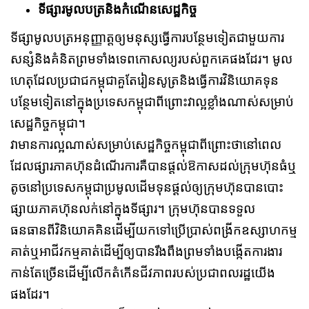
ទីផ្សារមូលបត្រនិងកំណើនសេដ្ឋកិច្ច
ទីផ្សាមូលបត្រអនុញ្ញាត្តឲ្យមនុស្សធ្វើការបន្ថែមទៀតជាមួយការ
សន្សំនិងគំនិតព្រមទាំងទេពកោសល្យរបស់ពួកគេផងដែរ។ មូល
ហេតុដែលប្រជាជកម្ពុជាគួតែរៀនសូត្រនិងធ្វើការវិនិយោគទុន
បន្ថែមទៀតនៅក្នុងប្រទេសកម្ពុជាពីព្រោះវាល្អខ្លាំងណាស់សម្រាប់
សេដ្ឋកិច្ចកម្ពុជា។
វាមានការល្អណាស់សម្រាប់សេដ្ឋកិច្ចកម្ពុជាពីព្រោះថានៅពេល
ដែលផ្សារភាគហ៊ុនដំណើរការគឺបានផ្ដល់ឱកាសដល់ក្រុមហ៊ុនធំឬ
តូចនៅប្រទេសកម្ពុជាប្រមូលដើមទុនផ្ដល់ឲ្យក្រុមហ៊ុនបានបោះ
ផ្សាយភាគហ៊ុនលក់នៅក្នុងទីផ្សារ។ ក្រុមហ៊ុនបានទទួល
ធនធានពីវិនិយោគគិនដើម្បីយកទៅប្រើប្រាស់ពង្រីកឧស្សាហកម្ម
គាត់ឬអាជីវកម្មគាត់ដើម្បីឲ្យបានរឹងពឹងព្រមទាំងបង្កើតការងារ
កាន់តែច្រើនដើម្បីលើកតំកើនជីវភាពរបស់ប្រជាពលរដ្ឋយើង
ផងដែរ។