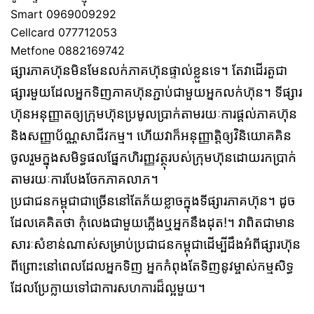
Smart 0969009292
Cellcard 077712053
Metfone 0882169742
ផ្សារភាគហ៊ុនមិនមែនលក់ភាគហ៊ុនផ្ទាល់ខ្លួនទេ។ តែវាដើរតួជា
ផ្សារមួយដែលអ្នកទិញភាគហ៊ុនភ្ជាប់ជាមួយអ្នកលក់ហ៊ុន។ ទីផ្សារ
ហ៊ុនអនុញ្ញាតឲ្យក្រុមហ៊ុនប្រមូលប្រាក់តាមរយៈការផ្ដល់ភាគហ៊ុន
និងសញ្ញាប័ណ្ណសាជីវកម្ម។ ហើយវាក៏អនុញ្ញាត្តិឲ្យវិនិយោគគិន
ចូលរួមក្នុងសមិទ្ធផលផ្នែកហិរញ្ញវត្ថុរបស់ក្រុមហ៊ុនដោយរកប្រាក់
តាមរយៈការបែងចែកភាគលាភ។
ប្រជាជនកម្ពុជាជាច្រើននៅតែភ័យខ្លាចក្នុងទីផ្សារភាគហ៊ុន។ ដូច
ដែលគេគិតថា កុំលេងជាមួយភ្លើងឬអ្នកនឹងដុត!។ វាពិតជាមាន
សារៈសំខាន់ណាស់សម្រាប់ប្រជាជនកម្ពុជាដើម្បីដឹងអំពីផ្សារហ៊ុន
ពីព្រោះនៅពេលដែលអ្នកទិញ អ្នកកំពុងតែទិញនូវម្ចាស់កម្មសិទ្ធ
ដែលប្រែក្លាយទៅជាការសហការដ៏ល្អមួយ។