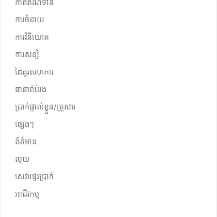
កាតឥណទាន
ការចំនាយ
ការវិនិយោគ
ការសន្សំ
ដៃគូរសហការ
ធានារ៉ាប់រង
ប្រាក់ផ្ទាល់ខ្លួន/គ្រួសារ
ផ្សេងៗ
ព័ត៌មាន
លុយ
សេវាផ្ទេរប្រាក់
អាជីវកម្ម