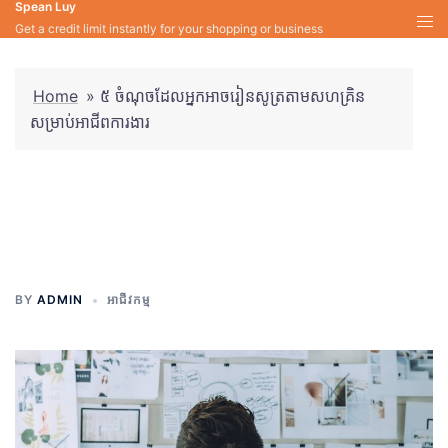
Spean Luy
Skip
Get a credit limit instantly for your shopping or business
to
content
Home
»
៥ ចំណុចដែលអ្នកអាចរៀនសូត្រតាមសហគ្រិន
សម្រាប់អាជីពការងារ
៥ ចំណុចដែលអ្នកអាចរៀនសូត្រ
តាមសហគ្រិនសម្រាប់អាជីពការងារ
BY
ADMIN
អាជីវកម្ម