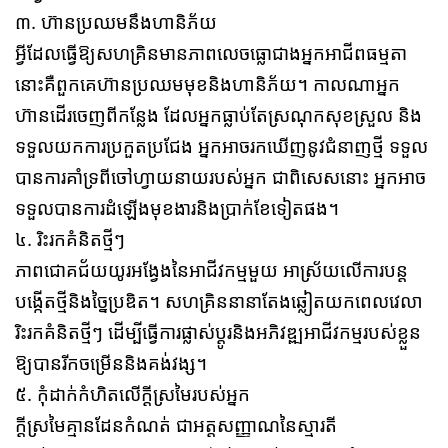
៣. ហ៊ានប្រឈមនឹងហានិភ័យ
អ្វីដែលធ្វើឱ្យសហគ្រិនមានភាពលេចធ្លោជាងអ្នកអាជីពធម្មតា​
នោះគឺពួកគេហ៊ានប្រឈមមុខនិងហានិភ័យ។ កាលណាអ្នក
ហ៊ានដើរចេញពីកន្លែង ដែលអ្នកធ្លាប់តែស្រណុកសុខស្រួល និង
ទទួលយកការប្រកួតប្រជែង អ្នកអាចរកឃើញនូវជំនាញថ្មី ទទួល
បានការគាំទ្រពីចៅហ្វាយនាយរបស់អ្នក ជាពិសេសនោះ អ្នកអាច
ទទួលបានការដំឡើងមុខងារនិងប្រាក់ខែទៀតផង។
៤. រិះរកគំនិតថ្មីៗ
ភាពជោគជ័យយូរអង្វែងនៃអាជីវកម្មមួយ​ អាស្រ័យលើការបន្ត
បង្កើតថ្មីនិងច្នៃប្រឌិត។ សហគ្រិននានាតែងឆ្លៀតយកពេលវេលា​
រិះរកគំនិតថ្មីៗ ដើម្បីធ្វើការផ្លាស់ប្ដូរនិងអភិវឌ្ឍអាជីវកម្មរបស់ខ្លួន
ឱ្យបានរីកចម្រើននិងគង់វង្ស។
៥. កុំដាក់កំហិតលើក្ដីស្រមៃរបស់អ្នក
ក្ដីស្រមៃគ្មានដែនកំណត់​ ជាអត្តសញ្ញាណនៃស្មារតី