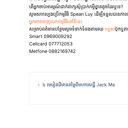
តើអ្នកចាប់អារម្មណ៍ដាក់ពាក្យសុំប្រាក់កម្ចីខ្នាតតូចដែរឬទេ?
សូមសាកល្បងប្រើកម្មវិធី Spean Luy ដើម្បីទទួលបានភាពងាយ
អ្នកអាចទាញយកកម្មវិធីនៅទីនេះ
សម្រាប់ពត៌មានបន្ថែមសូមទំនាក់ទំនងតាមរយៈ
ហ្វេស
ប៊ុកឬត
Smart 0969009292
Cellcard 077712053
Metfone 0882169742
Post
៤​ មេរៀនដ៏មានតម្លៃពីមហាសេដ្ឋី Jack Ma
navigation