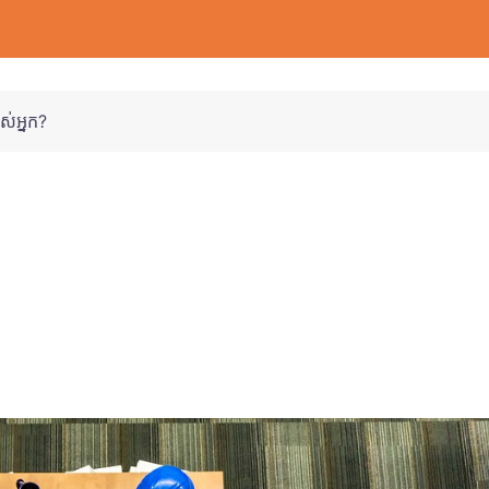
របស់អ្នក?
ះដើម្បីដំណើរការអាជីវកម្ម