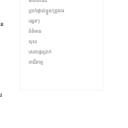
ធានារ៉ាប់រង
ប្រាក់ផ្ទាល់ខ្លួន/គ្រួសារ
ផ្សេងៗ
ធន
ព័ត៌មាន
លុយ
សេវាផ្ទេរប្រាក់
អាជីវកម្ម
វ