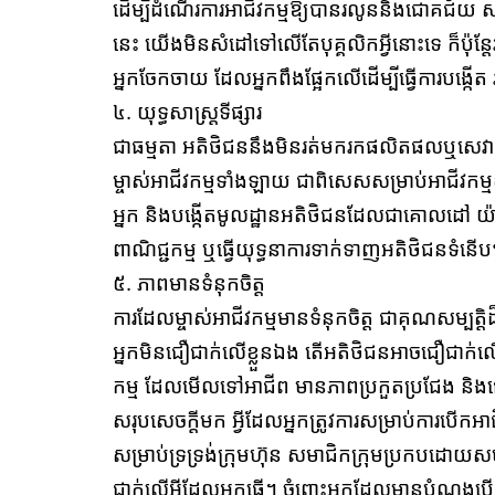
ដើម្បីដំណើរការអាជីវកម្មឱ្យបានរលូននិងជោគជ័យ 
នេះ យើងមិនសំដៅទៅលើតែបុគ្គលិកអ្វីនោះទេ ក៏ប៉ុន្ត
អ្នកចែកចាយ ដែលអ្នកពឹងផ្អែកលើដើម្បីធ្វើការបង
៤. យុទ្ធសាស្ត្រទីផ្សារ
ជាធម្មតា អតិថិជននឹងមិនរត់មករកផលិតផលឬសេវាកម្
ម្ចាស់អាជីវកម្មទាំងឡាយ ជាពិសេសសម្រាប់អាជីវកម្មខ្នាត
អ្នក និងបង្កើតមូលដ្ឋានអតិថិជនដែលជាគោលដៅ យ៉ាងមាន
ពាណិជ្ជកម្ម ឬធ្វើយុទ្ធនាការទាក់ទាញអតិថិជនទំនើប
៥. ភាពមានទំនុកចិត្ត
ការដែលម្ចាស់អាជីវកម្មមានទំនុកចិត្ត ជាគុណសម្បតិ
អ្នកមិនជឿជាក់លើខ្លួនឯង តើអតិថិជនអាចជឿជាក់លើអ
កម្ម ដែលមើលទៅអាជីព មានភាពប្រកួតប្រជែង និងជឿ
សរុបសេចក្ដីមក អ្វីដែលអ្នកត្រូវការសម្រាប់ការបើកអ
សម្រាប់ទ្រទ្រង់ក្រុមហ៊ុន សមាជិកក្រុមប្រកបដោយស
ជាក់លើអ្វីដែលអ្នកធ្វើ។ ចំពោះអ្នកដែលមានបំណងប