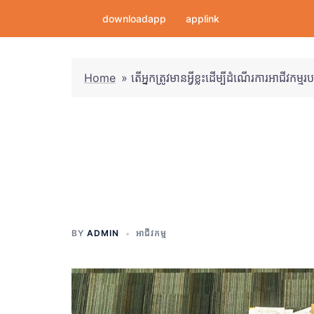
Skip
downloadapp
applink
to
content
Home
»
តើអ្នកត្រូវមានអ្វីខ្លះដើម្បីដំណើរការអាជីវកម្ម
តើអ្នកត្រូវមានអ្វីខ្ល
របស់អ្នក?
BY
ADMIN
អាជីវកម្ម