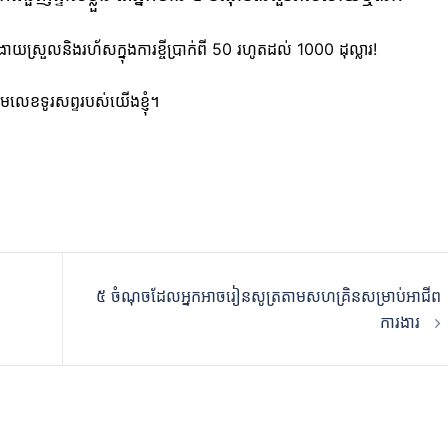
ស្រួលនិងរហ័សក្នុងការខ្ចីប្រាក់ពី 50 រហូតដល់ 1000 ដុល្លារ!
ាមលេខទូរសព្ទរបស់យើងខ្ញុំ។
៥ ចំណុចដែលអ្នកអាចរៀនសូត្រតាមសហគ្រិនសម្រាប់អាជីព
ការងារ