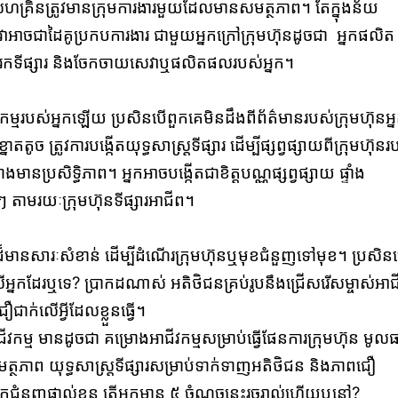
សហគ្រិនត្រូវមានក្រុមការងារមួយដែលមានសមត្ថភាព។ តែក្នុងន័យ
ែវាអាចជាដៃគូប្រកបការងារ ជាមួយអ្នកក្រៅក្រុមហ៊ុនដូចជា អ្នកផលិត
្កើត រកទីផ្សារ និងចែកចាយសេវាឬផលិតផលរបស់អ្នក។
មរបស់អ្នកឡើយ ប្រសិនបើពួកគេមិនដឹងពីព័ត៌មានរបស់ក្រុមហ៊ុនអ្
តូច ត្រូវការបង្កើតយុទ្ធសាស្ត្រទីផ្សារ ដើម្បីផ្សព្វផ្សាយពីក្រុមហ៊ុនរ
ប្រសិទ្ធិភាព។ អ្នកអាចបង្កើតជាខិត្តបណ្ណផ្សព្វផ្សាយ ផ្ទាំង
ៗ តាមរយៈក្រុមហ៊ុនទីផ្សារអាជីព។
្តដ៏មានសារៈសំខាន់ ដើម្បីដំណើរក្រុមហ៊ុនឬមុខជំនួញទៅមុខ។ ប្រសិន
្នកដែរឬទេ? ប្រាកដណាស់ អតិថិជនគ្រប់រូបនឹងជ្រើសរើសម្ចាស់អាជ
ជាក់លើអ្វីដែលខ្លួនធ្វើ។
ាជីវកម្ម មានដូចជា គម្រោងអាជីវកម្មសម្រាប់ធ្វើផែនការក្រុមហ៊ុន មូល
មត្ថភាព យុទ្ធសាស្ត្រទីផ្សារសម្រាប់ទាក់ទាញអតិថិជន និងភាពជឿ
ើកជំនួញផ្ទាល់ខ្លួន តើអ្នកមាន ៥ ចំណុចនេះរួចរាល់ហើយឬនៅ?