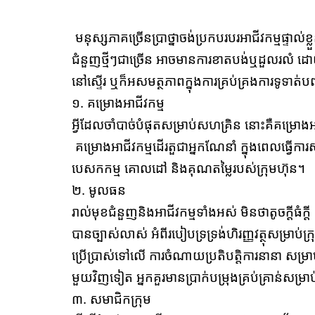
មនុស្សភាគច្រើនប្រាថ្នាចង់ប្រកបរបរអាជីវកម្មផ្ទាល់
ជំនួញថ្មីៗជាច្រើន អាចមានការខាតបង់ឬដួលរលំ ដ
នៅស្ទើរ ឬក៏អសមត្ថភាពក្នុងការគ្រប់គ្រងការទូទាត់
១.​ គម្រោងអាជីវកម្ម
អ្វីដែលចាំបាច់បំផុតសម្រាប់សហគ្រិន នោះគឺគម្រោងអា
គម្រោងអាជីវកម្មដើរតួជាអ្នកណែនាំ ក្នុងពេលធ្វើការ
បេសកកម្ម គោលដៅ និងគុណតម្លៃរបស់ក្រុមហ៊ុន។
២. មូលធន
រាល់មុខជំនួញនិងអាជីវកម្មទាំងអស់ មិនថាតូចក្ដីធំក្ដ
បានច្បាស់លាស់ អំពីរបៀបទ្រទ្រង់ហិរញ្ញវត្ថុសម្រាប់
ប្រើប្រាស់ទៅលើ ការចំណាយប្រតិបត្តិការនានា សម្
មួយវិញទៀត អ្នកគួរមានប្រាក់បម្រុងគ្រប់គ្រាន់សម្រា
៣. សមាជិកក្រុម