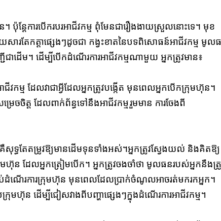
ខ្លួន។ ប៉ុន្តែការបើករបរអាជីវកម្ម ពុំមែនជារឿងងាយស្រួលនោះទេ។ មុខ
ោយសារតែកត្តាផ្សេងៗដូចជា កង្វះខាតនៃបទពិសោធន៍អាជីវកម្ម មូល
បញ្ជីជាដើម។ ដើម្បីបើកដំណើរការអាជីវកម្មណាមួយ អ្នកត្រូវមាន៖
ជីវកម្ម ដែលវាជាអ្វីដែលអ្នកត្រូវបង្កើត មុនពេលអ្នកបើកក្រុមហ៊ុន។
សម្រេចចិត្ត ដែលពាក់ព័ន្ធទៅនឹងអាជីវកម្មរួមមាន ការចែងពី
ី គឺសុទ្ធតែតម្រូវឱ្យមានដើមទុនទាំងអស់។
អ្នកត្រូវស្វែងយល់ និងគិតឱ្យ
ក្រុមហ៊ុន ដែលអ្នកត្រៀមបើក។ អ្នកត្រូវចងចាំថា មូលធនរបស់អ្នកនឹងត្រូ
រាប់ដំណើរការក្រុមហ៊ុន មុនពេលដែលប្រាក់ចំណូលអាចរត់មករកអ្នក។
ប់ក្រុមហ៊ុន ដើម្បីជៀសវាងពីបញ្ហាផ្សេងៗក្នុងដំណើរការអាជីវកម្ម។