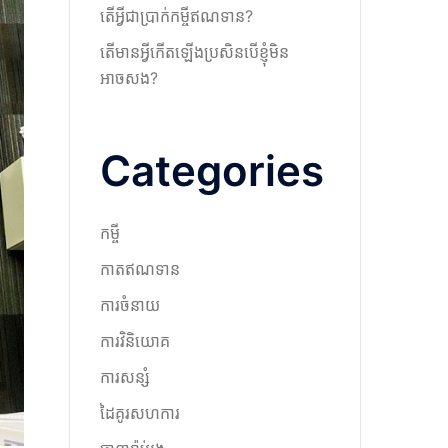
តើអ្វីជាប្រាក់កម្ចីឥណទាន?
តើមានអ្វីកើតឡើងប្រសិនបើខ្ញុំមិន
អាចសង?
Categories
កម្ចី
កាតឥណទាន
ការចំនាយ
ការវិនិយោគ
ការសន្សំ
ដៃគូរសហការ