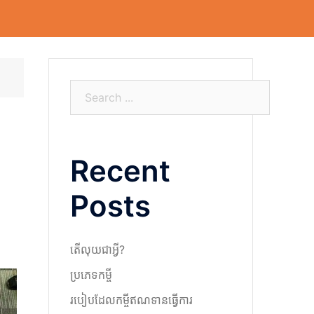
S
e
a
r
Recent
c
h
Posts
តើលុយជាអ្វី?
ប្រភេទកម្ចី
របៀបដែលកម្ចីឥណទានធ្វើការ