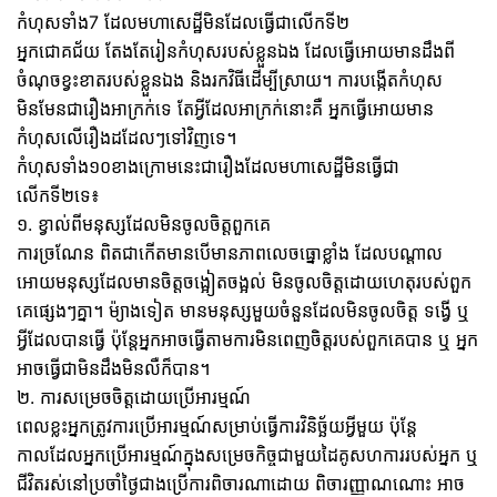
កំហុសទាំង7 ដែលមហាសេដ្ឋីមិនដែលធ្វើជាលើកទី២
អ្នកជោគជ័យ តែងតែរៀនកំហុសរបស់ខ្លួនឯង ដែលធ្វើអោយមានដឹងពី
ចំណុចខ្វះខាតរបស់ខ្លួនឯង និងរកវិធីដើម្បីស្រាយ។ ការបង្កើតកំហុស
មិនមែនជារឿងអាក្រក់ទេ តែអ្វីដែលអាក្រក់នោះគឺ អ្នកធ្វើអោយមាន
កំហុសលើរឿងដដែលៗទៅវិញទេ។
កំហុសទាំង១០ខាងក្រោមនេះជារឿងដែលមហាសេដ្ឋីមិនធ្វើជា
លើកទី២ទេ៖
១. ខ្វាល់ពីមនុស្សដែលមិនចូលចិត្តពួកគេ
ការច្រណែន ពិតជាកើតមានបើមានភាពលេចធ្នោខ្លាំង ដែលបណ្ដាល
អោយមនុស្សដែលមានចិត្តចង្អៀតចង្អល់ មិនចូលចិត្តដោយហេតុរបស់ពួក
គេផ្សេងៗគ្នា។ ម៉្យាងទៀត មានមនុស្សមួយចំនួនដែលមិនចូលចិត្ត ទង្វើ ឬ
អ្វីដែលបានធ្វើ ប៉ុន្តែអ្នកអាចធ្វើតាមការមិនពេញចិត្តរបស់ពួកគេបាន ឬ អ្នក
អាចធ្វើជាមិនដឹងមិនលឺក៏បាន។
២. ការសម្រេចចិត្តដោយប្រើអារម្មណ៍
ពេលខ្លះអ្នកត្រូវការប្រើអារម្មណ៍សម្រាប់ធ្វើការវិនិច្ឆ័យអ្វីមួយ ប៉ុន្តែ
កាលដែលអ្នកប្រើអារម្មណ៍ក្នុងសម្រេចកិច្ចជាមួយដៃគូសហការរបស់អ្នក ឬ
ជីវិតរស់នៅប្រចាំថ្ងៃជាងប្រើការពិចារណាដោយ ពិចារញ្ញាណណោះ អាច