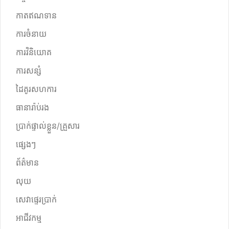
កាតឥណទាន
ការចំនាយ
ការវិនិយោគ
ការសន្សំ
ដៃគូរសហការ
ធានារ៉ាប់រង
ប្រាក់ផ្ទាល់ខ្លួន/គ្រួសារ
ផ្សេងៗ
ព័ត៌មាន
លុយ
សេវាផ្ទេរប្រាក់
អាជីវកម្ម