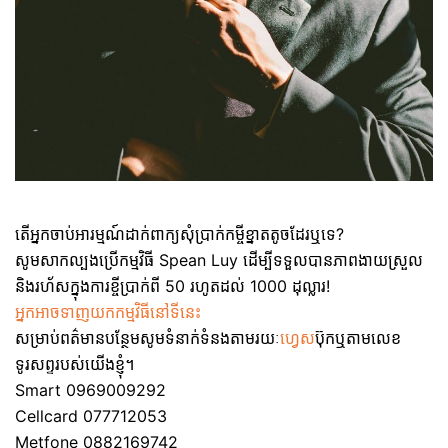
តើអ្នកចាប់អារម្មណ៍ដាក់ពាក្យសុំប្រាក់កម្ចីខ្នាតតូចដែរឬទេ?
សូមសាកល្បងប្រើកម្មវិធី Spean Luy ដើម្បីទទួលបានភាពងាយស្រួល
និងរហ័សក្នុងការខ្ចីប្រាក់ពី 50 រហូតដល់ 1000 ដុល្លារ!
អ្នកអាចទាញយកកម្មវិធីនៅទីនេះ
សម្រាប់ពត៌មានបន្ថែមសូមទំនាក់ទំនងតាមរយៈ
ហ្វេស
ប៊ុកឬតាមលេខ
ទូរសព្ទរបស់យើងខ្ញុំ។
Smart 0969009292
Cellcard 077712053
Metfone 0882169742