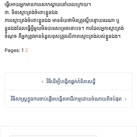
ធ្វើអោយអ្នកមានការសោកស្ដាយនៅពេលក្រោយ។
៣. មិនស្មោះត្រង់ចំពោះខ្លួនឯង
ការស្មោះត្រង់ចំពោះខ្លួនឯង មានន័យថាមិនត្រូវស្ដីបន្ទោយនរណា ឬ
ខ្លួនឯងដែលធ្វើអ្វីមួយមិនបានសម្រេចនោះទេ។ ការដែលអ្នកស្មោះត្រង់
ចំណុច គឺអ្នកត្រូវមានទំនួលខុសត្រូវលើភាពស្មោះត្រង់របស់ខ្លួនឯង។
Pages:
1
2
Post
វិធីដើម្បីបង្កើតផ្នត់គំនិតសេដ្ឋី
navigation
វិធីសាស្ត្រក្នុងការចាប់ផ្តើមបង្កើតអាជីវកម្មដោយចំណាយតិចបំផុត