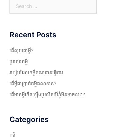
S
e
a
r
Recent Posts
c
h
តើលុយជាអ្វី?
ប្រភេទកម្ចី
របៀបដែលកម្ចីឥណទានធ្វើការ
តើអ្វីជាប្រាក់កម្ចីឥណទាន?
តើមានអ្វីកើតឡើងប្រសិនបើខ្ញុំមិនអាចសង?
Categories
កម្ចី