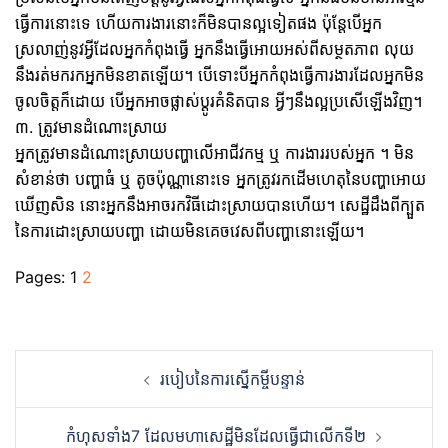
ធ្វើការនោះទេ ហើយការងារនោះក៏មិនបានល្អទៀតផង ប៉ុន្តែបើអ្នក
ស្រលាញ់នូវអ្វីដែលអ្នកកំពុងធ្វើ អ្នកនឹងធ្វើអោយអស់ពីសម្ថតភាព លុយ
នឹងរត់មករកអ្នកមិនខាតឡើយ។ បើទោះបីអ្នកកំពុងធ្វើការងារដែលអ្នកមិន
ចូលចិត្តក៏ដោយ បើអ្នកអាចផ្លាស់ប្ដូរគំនិតបាន អ្វីៗនឹងល្អប្រសើឡើងវិញ។
៣. ត្រូវមានដំណោះស្រាយ
អ្នកត្រូវមានដំណោះស្រាយបញ្ហាលើអាជីវកម្ម ឬ ការងាររបស់អ្នក ។ មិន
សំខាន់ថា បញ្ហាធំ ឬ តូចប៉ុណ្ណានោះទេ អ្នកត្រូវរកដើមហេតុនៃបញ្ហាអោយ
ឃើញសិន នោះអ្នកនឹងអាចរកវិធីដោះស្រាយបានហើយ។ សេដ្ឋីដឹងពីក្បួត
នៃការដោះស្រាយបញ្ហា ដោយមិនគេចវេសពីបញ្ហានោះឡើយ។
Pages:
1
2
Post
របៀបនៃការស្នើកម្ចីបន្ទាន់
navigation
កំហុសទាំង7 ដែលមហាសេដ្ឋីមិនដែលធ្វើជាលើកទី២