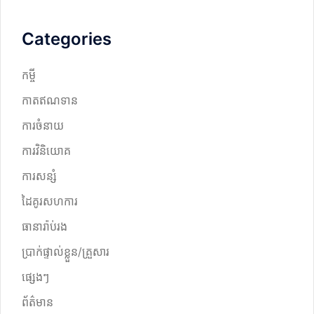
Categories
កម្ចី
កាតឥណទាន
ការចំនាយ
ការវិនិយោគ
ការសន្សំ
ដៃគូរសហការ
ធានារ៉ាប់រង
ប្រាក់ផ្ទាល់ខ្លួន/គ្រួសារ
ផ្សេងៗ
ព័ត៌មាន