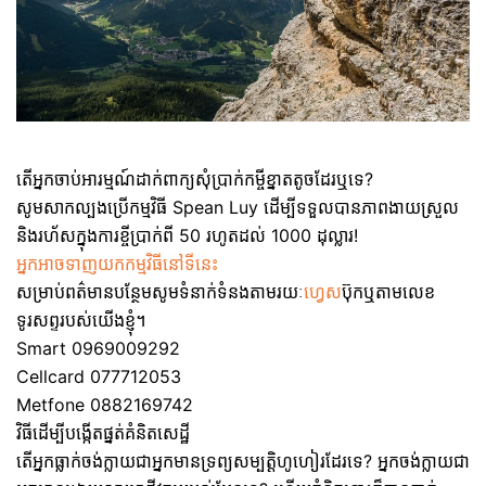
តើអ្នកចាប់អារម្មណ៍ដាក់ពាក្យសុំប្រាក់កម្ចីខ្នាតតូចដែរឬទេ?
សូមសាកល្បងប្រើកម្មវិធី Spean Luy ដើម្បីទទួលបានភាពងាយស្រួល
និងរហ័សក្នុងការខ្ចីប្រាក់ពី 50 រហូតដល់ 1000 ដុល្លារ!
អ្នកអាចទាញយកកម្មវិធីនៅទីនេះ
សម្រាប់ពត៌មានបន្ថែមសូមទំនាក់ទំនងតាមរយៈ
ហ្វេស
ប៊ុកឬតាមលេខ
ទូរសព្ទរបស់យើងខ្ញុំ។
Smart 0969009292
Cellcard 077712053
Metfone 0882169742
វិធីដើម្បីបង្កើតផ្នត់គំនិតសេដ្ឋី
តើអ្នកធ្លាក់ចង់ក្លាយជាអ្នកមានទ្រព្យសម្បត្តិហូហៀរដែរទេ? អ្នកចង់ក្លាយជា