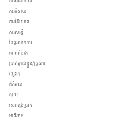
កាតឥណទាន
ការចំនាយ
ការវិនិយោគ
ការសន្សំ
ដៃគូរសហការ
ធានារ៉ាប់រង
ប្រាក់ផ្ទាល់ខ្លួន/គ្រួសារ
ផ្សេងៗ
ព័ត៌មាន
លុយ
សេវាផ្ទេរប្រាក់
អាជីវកម្ម