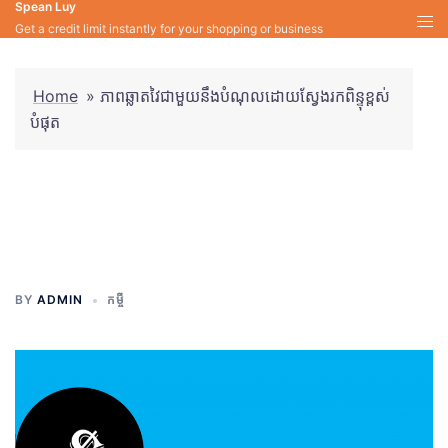
Spean Luy
Skip
Get a credit limit instantly for your shopping or business
to
content
Home
»
ភាពឆ្លាតវៃជាមួយនឹងបំណុលដោយស្វែងរកពិន្ទុខ្ពស់
បំផុត
ភាពឆ្លាតវៃជាមួយនឹងបំណុលដោយ
ស្វែងរកពិន្ទុខ្ពស់បំផុត
BY
ADMIN
កម្ចី