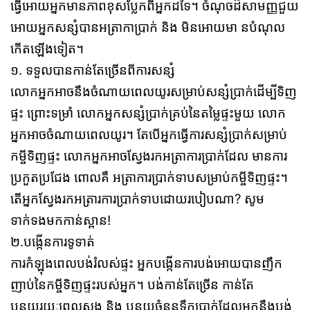
ធ្វើអោយអ្នកមានភាពខុសប្លែក​ពីអ្នកដទៃ​។​ ចំណុចដ៏សាមញ្ញ​ជួយ
អោយអ្នកសន្សំបានអត្រាកាប្រាក់ និង មិនអោយមា នបំណុល
កើតឡើងទៀត។​
១.​ ទទួលបានកាន់តែច្រើនពីការសន្សំ
លោកអ្នកអាចនឹងចំណាយពេលយូរសម្រាប់សន្សំប្រាក់ដើម្បីទិញ
ផ្ទះ​ ព្រោះទម្រាំ លោកអ្នក​សន្សំ​ប្រាក់​គ្រប់នៃតម្លៃផ្ទះមួយ លោក
អ្នកអាចចំណាយពេលយូរ។ តែបើអ្នកធ្វើការសន្សំប្រាក់សម្រាប់
កម្ចីទិញផ្ទះ លោកអ្នកអាចស្វែងរកអត្រាការប្រាក់ដែល មានការ
ប្រកួតប្រជែង ពោលគឺ អត្រាការប្រាក់ទាបសម្រាប់កម្ចីទិញផ្ទះ។
តើអ្នកស្វែងរកអត្រារការប្រាក់ទាបដោយរបៀបណា? សូម
ទាក់ទងមកកាន់ស្ពាន!
២.​បង្កើនការទូទាត់​
ការកំឡុងពេលបង់រំលស់ផ្ទះ អ្នកបង្កើនការបង់អោយបានញឹក
ញាប់​នៃកម្ចីទិញផ្ទះ​របស់​អ្នក។​ ​បង់កាន់តែច្រើន កាន់តែ
បន្ថយរយៈពេលសង និង បន្ថយចំនួនទឹក​ប្រាក់ដែល​អ្នកនឹងបង់