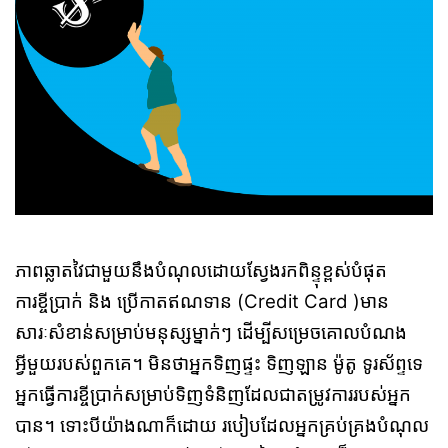
ភាពឆ្លាតវៃជាមួយនឹងបំណុលដោយស្វែងរកពិន្ទុខ្ពស់បំផុត
ការខ្ចីប្រាក់ និង ប្រើកាតឥណទាន (Credit Card )មាន
សារៈសំខាន់សម្រាប់មនុស្សម្នាក់ៗ ដើម្បីសម្រេច​គោលបំណង
អ្វីមួយរបស់ពួកគេ។ មិនថាអ្នកទិញផ្ទះ ទិញឡាន ម៉ូតូ ទូរស័ព្ទទេ
អ្នកធ្វើការខ្ចី​ប្រាក់សម្រាប់ទិញទំនិញដែលជាតម្រូវការរ​បស់អ្នក
បាន។ ទោះបីយ៉ាងណាក៏ដោយ របៀប​ដែលអ្នកគ្រប់គ្រងបំណុល