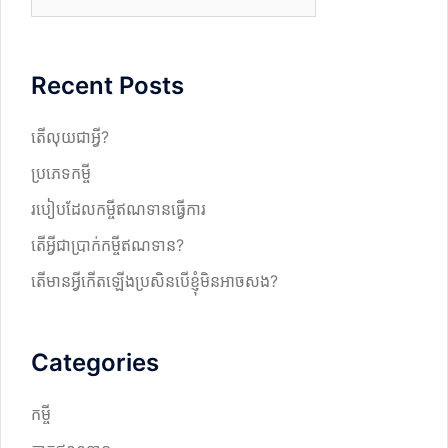
e
a
r
Recent Posts
c
h
តើលុយជាអ្វី?
ប្រភេទកម្ចី
របៀបដែលកម្ចីឥណទានធ្វើការ
តើអ្វីជាប្រាក់កម្ចីឥណទាន?
តើមានអ្វីកើតឡើងប្រសិនបើខ្ញុំមិនអាចសង?
Categories
កម្ចី