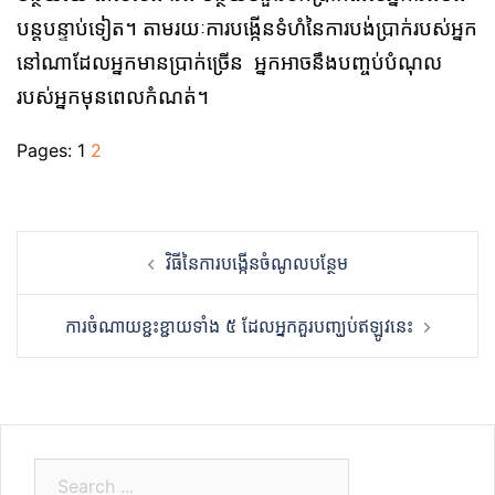
បន្តបន្ទាប់ទៀត។​ តាមរយៈការបង្កើនទំហំនៃការបង់ប្រាក់របស់អ្នក
នៅណា​ដែលអ្នកមានប្រាក់​ច្រើន អ្នកអាចនឹងបញ្ចប់បំណុល
របស់អ្នកមុនពេលកំណត់។
Pages:
1
2
Post
វិធីនៃការបង្កើនចំណូលបន្ថែម
navigation
ការចំណាយខ្ជះខ្ជាយទាំង ៥ ដែលអ្នកគួរបញ្ឃប់ឥឡូវនេះ
S