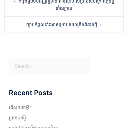
គន្លឹះរៀបចំហិរញ្ញវត្ថុទាំង ៣ចំណុច សម្រាប់សហគ្រិនក្មេងខ្ចី
navigation
ទាំងឡាយ
ច្បាប់កំពូលទាំង៣សម្រាប់សហគ្រិនជំនាន់ថ្មី
S
e
a
r
Recent Posts
c
h
តើលុយជាអ្វី?
ប្រភេទកម្ចី
របៀបដែលកម្ចីឥណទានធ្វើការ