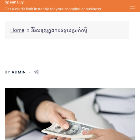
Spean Luy
Skip
Get a credit limit instantly for your shopping or business
to
content
Home
»
វីធីសាស្រ្តក្នុងការទទួលប្រាក់កម្ចី
វីធីសាស្រ្តក្នុងការទទួលប្រាក់កម្ចី
BY
ADMIN
កម្ចី