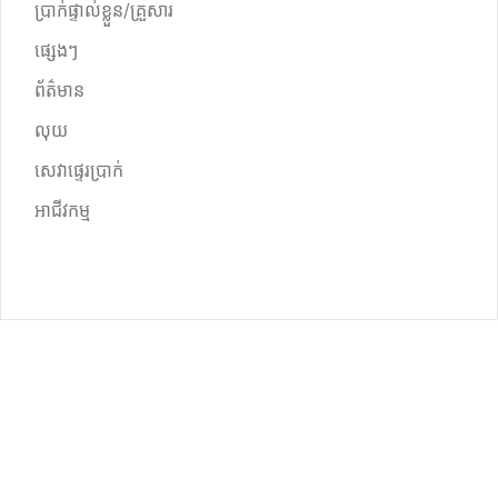
ប្រាក់ផ្ទាល់ខ្លួន/គ្រួសារ
ផ្សេងៗ
ព័ត៌មាន
លុយ
សេវាផ្ទេរប្រាក់
អាជីវកម្ម