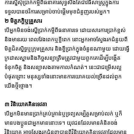
ការស្នើសុំប្រាក់កម្ចីពីធនាគារសុទ្ធសឹងតែជាវិធីសាស្រ្តក្នុងការ
ទទួលបានថវិការសម្រាប់ចាប់ផ្ដើមមុខជំនួញរបស់អ្នក។
២ មិត្តភក្តិឬគ្រួសារ
បើអ្នកមិនចង់ស្នើប្រាក់កម្ចីពីធនាគារទេ ដោយសារការប្រាក់ខ្ពស់
និងមានរយៈពេលវែងពេកឬខ្លីពេក នោះអ្នកអាចស្វែងរកជំនួយពី
មិត្តជិតស្និទ្ធឬក្រុមគ្រួសារ និងខ្ចីប្រាក់ក្នុងចំនួនណាមួយ ដោយធ្វើ
ក្រដាសស្នាមនិងកិច្ចសន្យាត្រឹមត្រូវជាមួយពួកគេដើម្បីបង្កើត
ទំនុកចិត្ត និងសន្យាសងតាមកាលកំណត់។ នេះជាជម្រើសល្អ
បំផុតព្រោះ មនុស្សទាំងនោះមានការយោគយល់ច្រើនដល់ពួក
យើងថ្មីថ្មោង។
៣ វិនិយោគគិនទេវតា
បើអ្នកមិនមានប្រាក់គ្រប់គ្រាន់ឬទ្រព្យសម្បិត្តសម្រាប់លក់ ឬក៏
មានបងប្អូនជាអ្នកមាននោះទេ។ យុវជនដែលមានគំនិតចង់
វិនិយោគ អាចស្វែងរកជំនួញបានពីវិនិយោគគិនទេវតាដែលមាន