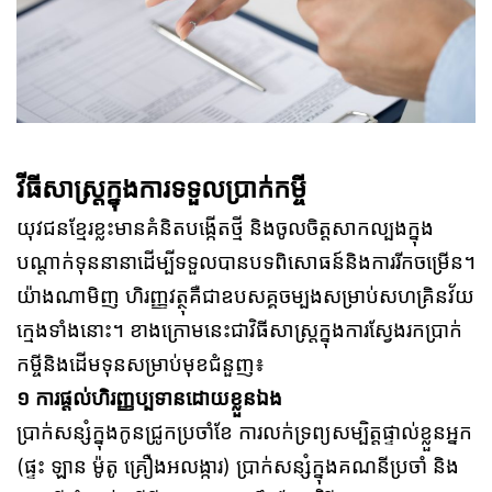
វីធីសាស្រ្តក្នុងការទទួលប្រាក់កម្ចី
យុវជនខ្មែរខ្លះមានគំនិតបង្កើតថ្មី និងចូលចិត្តសាកល្បងក្នុង
បណ្ដាក់ទុននានាដើម្បីទទួលបានបទពិសោធន៍និងការរីកចម្រើន។
យ៉ាងណាមិញ ហិរញ្ញវត្ថុគឺជាឧបសគ្គចម្បងសម្រាប់សហគ្រិនវ័យ
ក្មេងទាំងនោះ។ ខាងក្រោមនេះជាវិធីសាស្រ្តក្នុងការស្វែងរកប្រាក់
កម្ចីនិងដើមទុនសម្រាប់មុខជំនួញ៖
១ ការផ្តល់ហិរញ្ញប្បទានដោយខ្លួនឯង
ប្រាក់សន្សំក្នុងកូនជ្រូកប្រចាំខែ ការលក់ទ្រព្យសម្បិត្តផ្ទាល់ខ្លួនអ្នក
(ផ្ទះ ឡាន ម៉ូតូ គ្រឿងអលង្ការ) ប្រាក់សន្សំក្នុងគណនីប្រចាំ និង