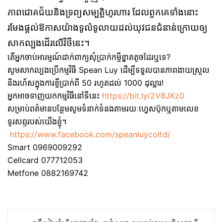
ភាពជោគជ័យនិងទ្រព្យសម្បត្តិហូរហារ ដែលពួកគេទាំងនោះ
រមែងផ្ដល់ឱកាសយ៉ាងទូលំទូលាយដល់យុវជនជំនាន់ក្រោយឲ្យ
សាកល្បងដើរលើវិថីនេះ។
តើអ្នកចាប់អារម្មណ៍ដាក់ពាក្យសុំប្រាក់កម្ចីខ្នាតតូចដែរឬទេ?
សូមសាកល្បងប្រើកម្មវិធី Spean Luy ដើម្បីទទួលបានភាពងាយស្រួល
និងរហ័សក្នុងការខ្ចីប្រាក់ពី 50 រហូតដល់ 1000 ដុល្លារ!
អ្នកអាចទាញយកកម្មវិធីនៅទីនេះ
https://bit.ly/2V8JKz0
សម្រាប់ពត៌មានបន្ថែមសូមទំនាក់ទំនងតាមរយៈហ្វេសប៊ុកឬតាមលេខ
ទូរសព្ទរបស់យើងខ្ញុំ។
https://www.facebook.com/speanluycoltd/
Smart 0969009292
Cellcard 077712053
Metfone 0882169742
Post