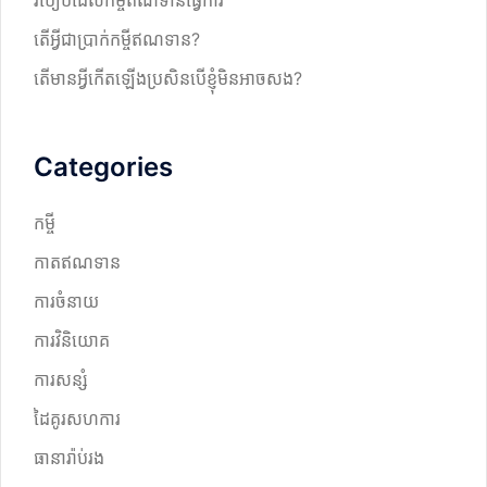
តើអ្វីជាប្រាក់កម្ចីឥណទាន?
តើមានអ្វីកើតឡើងប្រសិនបើខ្ញុំមិនអាចសង?
Categories
កម្ចី
កាតឥណទាន
ការចំនាយ
ការវិនិយោគ
ការសន្សំ
ដៃគូរសហការ
ធានារ៉ាប់រង