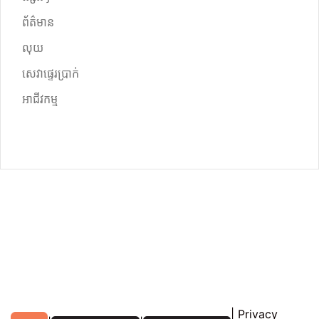
ព័ត៌មាន
លុយ
សេវាផ្ទេរប្រាក់
អាជីវកម្ម
|
Privacy