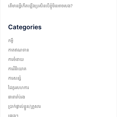
តើមានអ្វីកើតឡើងប្រសិនបើខ្ញុំមិនអាចសង?
Categories
កម្ចី
កាតឥណទាន
ការចំនាយ
ការវិនិយោគ
ការសន្សំ
ដៃគូរសហការ
ធានារ៉ាប់រង
ប្រាក់ផ្ទាល់ខ្លួន/គ្រួសារ
ផ្សេងៗ