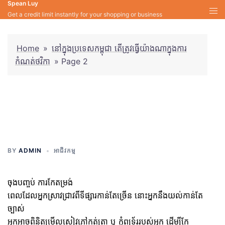
Spean Luy
Skip
Get a credit limit instantly for your shopping or business
to
content
Home
»
នៅក្នុងប្រទេសកម្ពុជា តើត្រូវធ្វើយ៉ាងណាក្នុងការ
កំណត់ថវិកា
»
Page 2
នៅក្នុងប្រទេសកម្ពុជា តើត្រូវធ្វើ
យ៉ាងណាក្នុងការកំណត់ថវិកា
BY
ADMIN
អាជីវកម្ម
ចុងបញ្ចប់ ការកែតម្រង់
ពេលដែលអ្នកស្រាវជ្រាវពីទីផ្សារកាន់តែច្រើន នោះអ្នកនឹងយល់កាន់តែ
ច្បាស់
អ្នកអាចពិនិត្យមើលសៀវភៅកត់ត្រា ឬ កុំព្យូទ័ររបស់អ្នក ដើម្បីកែ