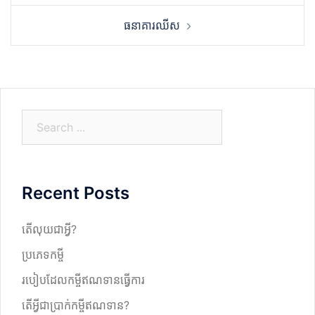
ធនាគារឈីស
S
e
a
r
Recent Posts
c
h
តើលុយជាអ្វី?
ប្រភេទកម្ចី
របៀបដែលកម្ចីឥណទានធ្វើការ
តើអ្វីជាប្រាក់កម្ចីឥណទាន?