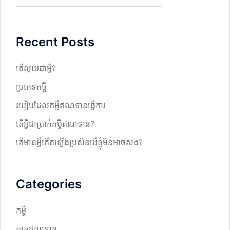
e
a
r
Recent Posts
c
h
តើលុយជាអ្វី?
ប្រភេទកម្ចី
របៀបដែលកម្ចីឥណទានធ្វើការ
តើអ្វីជាប្រាក់កម្ចីឥណទាន?
តើមានអ្វីកើតឡើងប្រសិនបើខ្ញុំមិនអាចសង?
Categories
កម្ចី
កាតឥណទាន