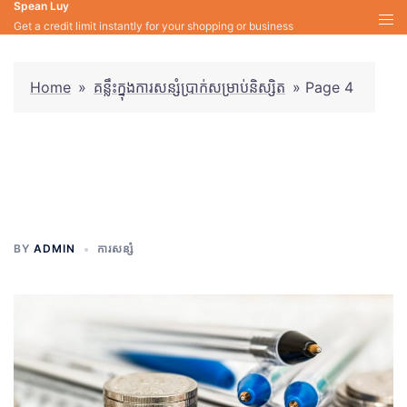
Spean Luy
Skip
Get a credit limit instantly for your shopping or business
to
content
Home
»
គន្លឹះក្នុងការសន្សំប្រាក់សម្រាប់និស្សិត
»
Page 4
គន្លឹះក្នុងការសន្សំប្រាក់សម្រាប់
និស្សិត
BY
ADMIN
ការសន្សំ