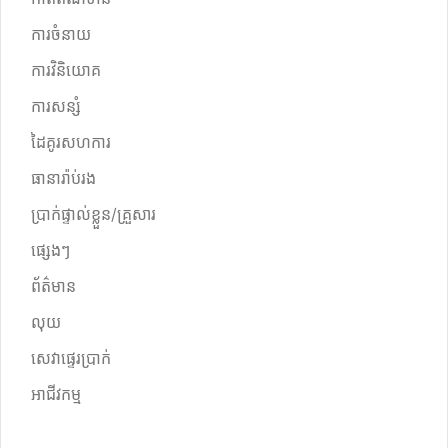
ការចំនាយ
ការវិនិយោគ
ការសន្សំ
ដៃគូរសហការ
ធានារ៉ាប់រង
ប្រាក់ផ្ទាល់ខ្លួន/គ្រួសារ
ផ្សេងៗ
ព័ត៌មាន
លុយ
សេវាផ្ទេរប្រាក់
អាជីវកម្ម