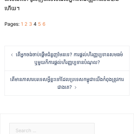
ហើយ។
Pages:
1
2
3
4
5
6
Post
តើអ្នកចង់ចាប់ផ្ដើមជំនួញមែនទេ? ការផ្ដល់ហិរញ្ញប្បទានសមធម៌
navigation
ឬមួយក៏ការផ្ដល់ហិរញ្ញប្បទានបំណុល?
តើមានភាសារបរទេសអ្វីខ្លះទៅដែលប្រទេសកម្ពុជាយើងកំពុងត្រូវការ
ជាងគេ?
S