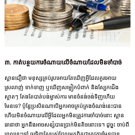
៣. កាត់បន្ថយការចំណាយលើចំណាយដែលមិនចាំបាច់
ស្ពានជឿថា មនុស្សគ្រប់រូបអោយតែឃើញអ្វីដែលគួរអោយ
ស្រលាញ់ ទាក់ទាញ ឬឃើញសម្លៀកបំពាក់ និងស្បែកជើង
ស្អាតៗ តែងតែបាត់បង់ម្ចាស់ការ មានចំនង់ចង់ទិញហើយ
មែនទេ? ប៉ុន្តែប្រសិនណាបើអ្នកអាចគ្រប់គ្រងចំណង់នេះបាន
ហើយមិនចំណាយលើអ្វីដែលអ្នកមិនត្រូវការចាំបាច់នោះ ស្ពាន
ធានាថា អ្នកនឹងអាចសន្សំបានប្រាក់មិនតិចនោះទេ។ ដូច្នះ ចាប់ពី
ពេលនេះទៅ ចូរទិញតែរបស់ដែលអ្នកពិតជាត្រូវការមែនបាន