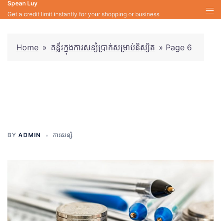
Spean Luy
Skip
Get a credit limit instantly for your shopping or business
to
content
Home
»
គន្លឹះក្នុងការសន្សំប្រាក់សម្រាប់និស្សិត
»
Page 6
គន្លឹះក្នុងការសន្សំប្រាក់សម្រាប់
និស្សិត
BY
ADMIN
ការសន្សំ