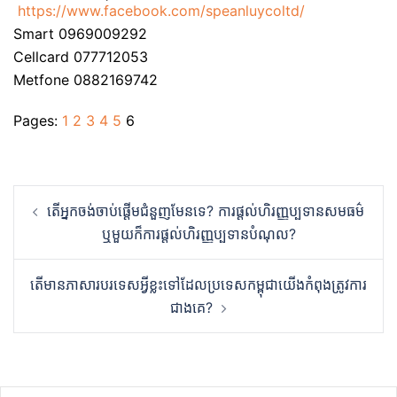
https://www.facebook.com/speanluycoltd/
Smart 0969009292
Cellcard 077712053
Metfone 0882169742
Pages:
1
2
3
4
5
6
Post
តើអ្នកចង់ចាប់ផ្ដើមជំនួញមែនទេ? ការផ្ដល់ហិរញ្ញប្បទានសមធម៌
navigation
ឬមួយក៏ការផ្ដល់ហិរញ្ញប្បទានបំណុល?
តើមានភាសារបរទេសអ្វីខ្លះទៅដែលប្រទេសកម្ពុជាយើងកំពុងត្រូវការ
ជាងគេ?