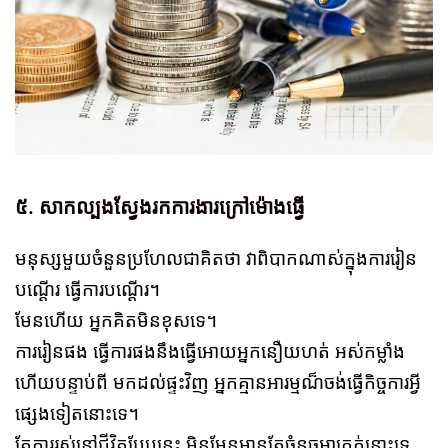
៥. សាកល្បងស្វែងរកការងារក្រៅម៉ោងធ្វើ
មនុស្សមួយចំនួនប្រហែលជាគិតថា វាពិបាកណាស់ក្នុងការរៀន
បណ្ដើរ ធ្វើការបណ្តើរ។
មែនហើយ អ្នកគិតមិនខុសទេ។
ការរៀនផង ធ្វើការផងនឹងធ្វើអោយអ្នកនឿយហត់ អស់កម្លាំង
ហើយបន្ទាប់ពី មកដល់ផ្ទះវិញ អ្នកគ្មានអារម្មណ៏ចង់ធ្វើកិច្ចការអ្វី
ផ្សេងទៀតនោះទេ។
តែការរស់នៅជីវិតបែបនេះ មិនមែនមានតែចំនុចអាក្រក់នោះទេ