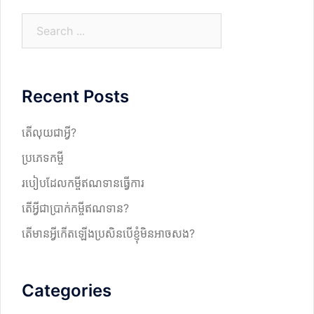
S
e
a
r
Recent Posts
c
h
តើលុយជាអ្វី?
ប្រភេទកម្ចី
របៀបដែលកម្ចីឥណទានធ្វើការ
តើអ្វីជាប្រាក់កម្ចីឥណទាន?
តើមានអ្វីកើតឡើងប្រសិនបើខ្ញុំមិនអាចសង?
Categories