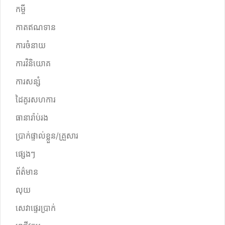
កម្ចី
កាតឥណទាន
ការចំនាយ
ការវិនិយោគ
ការសន្សំ
ដៃគូរសហការ
ធានារ៉ាប់រង
ប្រាក់ផ្ទាល់ខ្លួន/គ្រួសារ
ផ្សេងៗ
ព័ត៌មាន
លុយ
សេវាផ្ទេរប្រាក់