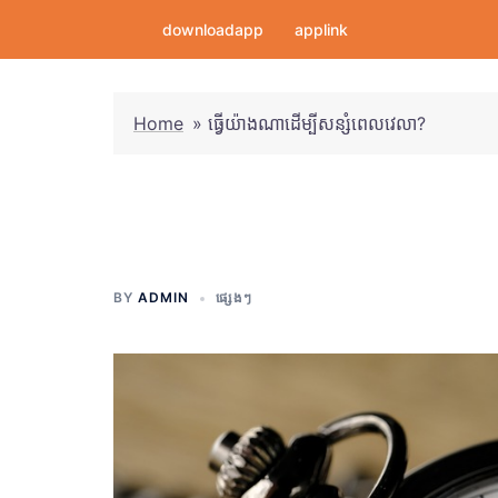
Skip
downloadapp
applink
to
content
Home
»
ធ្វើយ៉ាងណាដើម្បីសន្សំពេលវេលា?
ធ្វើយ៉ាងណាដើម្បីស
BY
ADMIN
ផ្សេងៗ