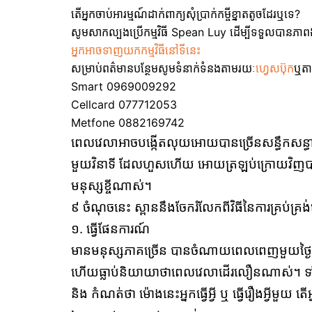
តើអ្នកចាប់អារម្មណ៍ដាក់ពាក្យសុំប្រាក់កម្ចីខ្នាតតូចដែរឬទេ?
សូមសាកល្បងប្រើកម្មវិធី Spean Luy ដើម្បីទទួលបានភាពងាយ
អ្នកអាចទាញយកកម្មវិធីនៅទីនេះ
សម្រាប់ពត៌មានបន្ថែមសូមទំនាក់ទំនងតាមរយៈ
ហ្វេសប៊ុក
ឬតា
Smart 0969009292
Cellcard 077712053
Metfone 0882169742
ពេលវេលាអាចបង្កើតលុយអោយបានច្រើនសន្ធឹកសន្ធាប់
មួយវិនាទី ដែលហួសហើយ អោយត្រឡប់ក្រោយវិញបានទេ
មនុស្សខ្ចីណាស់។
៩ ចំណុចនេះ ស្ពាននឹងចែករំលែកពីវិធីនៃការគ្រប់គ្រ
១. ធ្វើផែនការណ៍
មានមនុស្សភាគច្រើន បានចំណាយពេលពេញមួយថ្ងៃ ដោយ
ហើយធ្លាប់និយាយាថាពេលវេលាដើរលឿនណាស់។ ទាំ
និង កំណត់ថា ម៉ោងនេះអ្នកធ្វើអ្វី ឬ ធ្វើរឿងអ្វីមួយ តើ