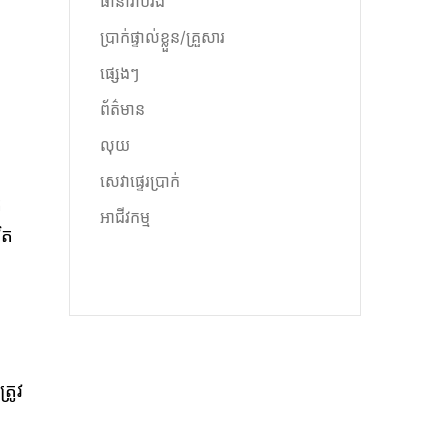
ធានារ៉ាប់រង
ប្រាក់ផ្ទាល់ខ្លួន/គ្រួសារ
ផ្សេងៗ
ព័ត៌មាន
លុយ
សេវាផ្ទេរប្រាក់
ែ
អាជីវកម្ម
ិត
រូវ