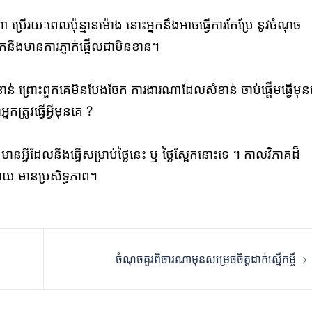
ណា ប្រើរយៈពេលប៉ុន្មានម៉ោង នោះអ្នកនឹងអាចធ្វើការកែប្រែ នូវចំណុច
 អ្នកនឹងមានការភ្ញាក់ផ្អើលជាមិនខាន។
់ ព្រោះពួកគេមិនបែងចែក ការងារណាដែលសំខាន់ ចាប់ផ្ដើមធ្វើមុន
ត្រូវធ្វើអ្វីមុនគេ ?
នអ្វីដែលនឹងធ្វើសម្រាប់ថ្ងៃនេះ ឬ ថ្ងៃស្អែកនោះទេ ។ កាលវិភាគដ៏
យ មានប្រសិទ្ធភាព។
ចំណុចគួរពិចារណាមុនសម្រេចចិត្តដាក់ស្នើកម្ចី