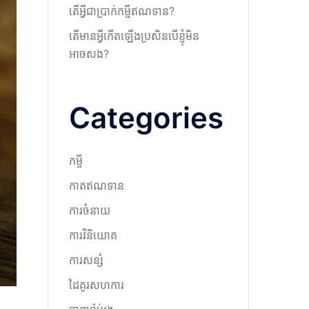
តើអ្វីជាប្រាក់កម្ចីឥណទាន?
តើមានអ្វីកើតឡើងប្រសិនបើខ្ញុំមិន
អាចសង?
Categories
កម្ចី
កាតឥណទាន
ការចំនាយ
ការវិនិយោគ
ការសន្សំ
ដៃគូរសហការ