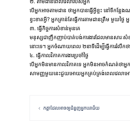
២. តាមដានពេលវេលារបស់អ្នក
បើអ្នកអាចតាមដាន ថាអ្នកបានធ្វើអ្វីខ្លះ នៅទីកន្លែង
ខ្វះខាតអ្វី? អ្នកគ្រាន់តែធ្វើការតាមដានត្រឹម មួយថ្ងៃ
៣. ធ្វើកិច្ចការសំខាន់មុនគេ
មនុស្សជាញឹកញាប់បាត់បង់ការងារដែលមានសារៈសំខាន
នោះទេ។ អ្នកចំណាយពេល ២នាទីដើម្បីធ្វើការរំលឹកថាអ្នក
៤. ធ្វើកាលវិភាគការងារប្រចាំថ្ងៃ
បើអ្នកមិនមានកាលវិភាគទេ អ្នកមិនអាចកំណត់ថាអ្នកមា
សាមញ្ញមួយនេះជួយអោយអ្នកគ្រប់គ្រង់ពេលវេលាអោ
Post
កត្ដាដែលអាចឲ្យជំនួញអ្នកបរាជ័យ
navigation