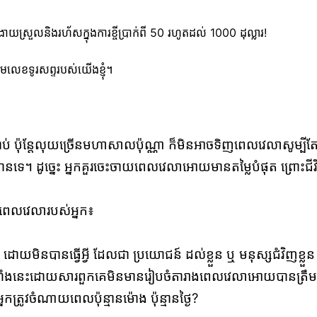
ស្រួលនិងរហ័សក្នុងការខ្ចីប្រាក់ពី 50 រហូតដល់ 1000 ដុល្លារ!
មលេខទូរសព្ទរបស់យើងខ្ញុំ។
 ប៉ុន្តែលុយច្រើនមហាសាលប៉ុណ្ណា ក៏មិនអាចទិញពេលវេលាសូម្បីត
។ ដូច្នេះ អ្នកគួរចេះចាយពេលវេលាអោយមានតម្លៃបំផុត ព្រោះជីវ
ង់ពេលវេលារបស់អ្នក៖
មិនបានធ្វើអ្វី ដែលជា ប្រយោជន៍ ដល់ខ្លួន ឬ មនុស្សជំវិញខ្លួន
ងនេះដោយសារពួកគេមិនមានរៀបចំតារាងពេលវេលាអោយបានត្រឹមត្
អ្នកត្រូវចំណាយពេលប៉ុន្មានម៉ោង ប៉ុន្មានថ្ងៃ?