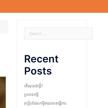
S
e
a
r
Recent
c
h
Posts
តើលុយជាអ្វី?
ប្រភេទកម្ចី
របៀបដែលកម្ចីឥណទានធ្វើការ