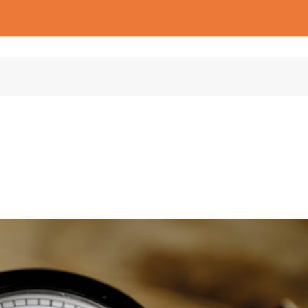
ន្សំពេលវេលា?